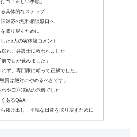
を打つ「正しい手順」
する具体的なステップ
全国対応の無料相談窓口へ
常を取り戻すために
した5人の実体験コメント
ら逃れ、弁護士に救われました」
手前で目が覚めました」
されず、専門家に頼って正解でした」
個人間融資は絶対にやめるべきです」
あわや口座凍結の危機でした」
くあるQ&A
から抜け出し、平穏な日常を取り戻すために