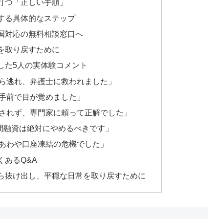
打つ「正しい手順」
する具体的なステップ
国対応の無料相談窓口へ
を取り戻すために
した5人の実体験コメント
ら逃れ、弁護士に救われました」
手前で目が覚めました」
されず、専門家に頼って正解でした」
個人間融資は絶対にやめるべきです」
あわや口座凍結の危機でした」
あるQ&A
ら抜け出し、平穏な日常を取り戻すために