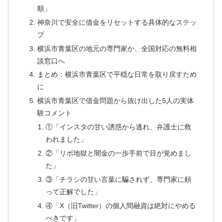
順」
神奈川で安全に借金をリセットする具体的なステッ
プ
横浜市青葉区の地元の専門家か、全国対応の無料相
談窓口へ
まとめ：横浜市青葉区で平穏な日常を取り戻すため
に
横浜市青葉区で借金問題から抜け出した5人の実体
験コメント
①「インスタの甘い誘惑から逃れ、弁護士に救
われました」
②「リボ地獄と闇金の一歩手前で目が覚めまし
た」
③「チラシの甘い言葉に騙されず、専門家に頼
って正解でした」
④「X（旧Twitter）の個人間融資は絶対にやめる
べきです」