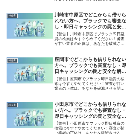
る闇金です。どこからも借りられない状
態は、法的な手続きでリセット可能で
す。相模原市緑区で違法業者を避け、借
川崎市中原区でどこからも借りら
神奈川
金地獄から抜け出した方々の実体験と確
れない方へ。ブラックでも審査な
実な解決策を完全公開。
し・即日キャッシングの罠と安全
な解決策
【警告】川崎市中原区でブラック即日融
資の検索は今すぐやめてください！審査
が甘い業者の正体は、あなたを破滅させ
る闇金です。どこからも借りられない状
態は、法的な手続きでリセット可能で
す。川崎市中原区で違法業者を避け、借
座間市でどこからも借りられない
神奈川
金地獄から抜け出した方々の実体験と確
方へ。ブラックでも審査なし・即
実な解決策を完全公開。
日キャッシングの罠と安全な解決
策
【警告】座間市でブラック即日融資の検
索は今すぐやめてください！審査が甘い
業者の正体は、あなたを破滅させる闇金
です。どこからも借りられない状態は、
法的な手続きでリセット可能です。座間
市で違法業者を避け、借金地獄から抜け
小田原市でどこからも借りられな
神奈川
出した方々の実体験と確実な解決策を完
い方へ。ブラックでも審査なし・
全公開。
即日キャッシングの罠と安全な解
決策
【警告】小田原市でブラック即日融資の
検索は今すぐやめてください！審査が甘
い業者の正体は、あなたを破滅させる闇