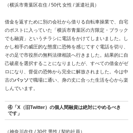
（横浜市青葉区在住 / 50代 女性 / 派遣社員）
借金を返すために別の会社から借りる自転車操業で、自宅
のポストに入っていた「横浜市青葉区の方限定・ブラック
でも融資」というチラシに電話をかけてしまいました。し
かし相手の威圧的な態度に恐怖を感じてすぐ電話を切り、
その足で市役所の無料法律相談へ行きました。結果的に自
己破産を選択することになりましたが、すべての借金がゼ
ロになり、督促の恐怖から完全に解放されました。今は中
古の
パッソ
で職場に通い、身の丈に合った生活を心から楽
しんでいます。
④「X（旧Twitter）の個人間融資は絶対にやめるべき
です」
（神奈川在住 / 30代 男性 / 契約社員）