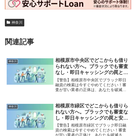
神奈川
関連記事
相模原市中央区でどこからも借り
神奈川
られない方へ。ブラックでも審査
なし・即日キャッシングの罠と安
全な解決策
【警告】相模原市中央区でブラック即日
融資の検索は今すぐやめてください！審
査が甘い業者の正体は、あなたを破滅さ
せる闇金です。どこからも借りられない
状態は、法的な手続きでリセット可能で
す。相模原市中央区で違法業者を避け、
相模原市緑区でどこからも借りら
神奈川
借金地獄から抜け出した方々の実体験と
れない方へ。ブラックでも審査な
確実な解決策を完全公開。
し・即日キャッシングの罠と安全
な解決策
【警告】相模原市緑区でブラック即日融
資の検索は今すぐやめてください！審査
が甘い業者の正体は、あなたを破滅させ