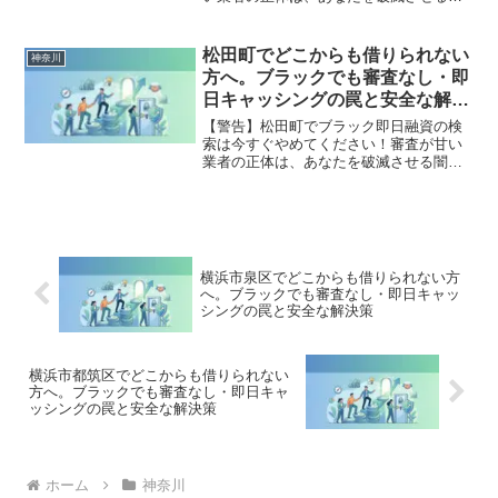
金です。どこからも借りられない状態
は、法的な手続きでリセット可能です。
小田原市で違法業者を避け、借金地獄か
松田町でどこからも借りられない
神奈川
ら抜け出した方々の実体験と確実な解決
方へ。ブラックでも審査なし・即
策を完全公開。
日キャッシングの罠と安全な解決
策
【警告】松田町でブラック即日融資の検
索は今すぐやめてください！審査が甘い
業者の正体は、あなたを破滅させる闇金
です。どこからも借りられない状態は、
法的な手続きでリセット可能です。松田
町で違法業者を避け、借金地獄から抜け
出した方々の実体験と確実な解決策を完
全公開。
横浜市泉区でどこからも借りられない方
へ。ブラックでも審査なし・即日キャッ
シングの罠と安全な解決策
横浜市都筑区でどこからも借りられない
方へ。ブラックでも審査なし・即日キャ
ッシングの罠と安全な解決策
ホーム
神奈川