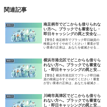
関連記事
南足柄市でどこからも借りられな
神奈川
い方へ。ブラックでも審査なし・
即日キャッシングの罠と安全な解
決策
【警告】南足柄市でブラック即日融資の
検索は今すぐやめてください！審査が甘
い業者の正体は、あなたを破滅させる闇
金です。どこからも借りられない状態
は、法的な手続きでリセット可能です。
南足柄市で違法業者を避け、借金地獄か
横浜市港北区でどこからも借りら
神奈川
ら抜け出した方々の実体験と確実な解決
れない方へ。ブラックでも審査な
策を完全公開。
し・即日キャッシングの罠と安全
な解決策
【警告】横浜市港北区でブラック即日融
資の検索は今すぐやめてください！審査
が甘い業者の正体は、あなたを破滅させ
る闇金です。どこからも借りられない状
態は、法的な手続きでリセット可能で
す。横浜市港北区で違法業者を避け、借
川崎市高津区でどこからも借りら
神奈川
金地獄から抜け出した方々の実体験と確
れない方へ。ブラックでも審査な
実な解決策を完全公開。
し・即日キャッシングの罠と安全