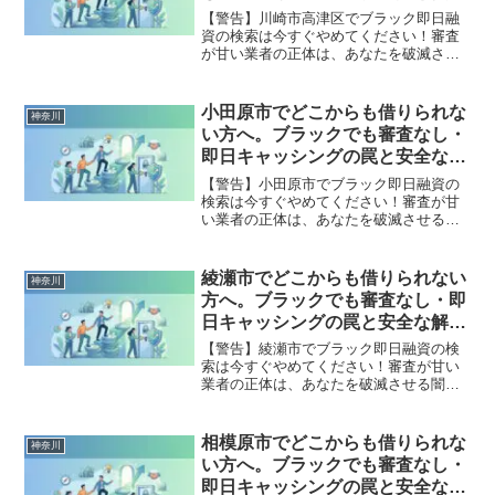
な解決策
【警告】川崎市高津区でブラック即日融
資の検索は今すぐやめてください！審査
が甘い業者の正体は、あなたを破滅させ
る闇金です。どこからも借りられない状
態は、法的な手続きでリセット可能で
す。川崎市高津区で違法業者を避け、借
小田原市でどこからも借りられな
神奈川
金地獄から抜け出した方々の実体験と確
い方へ。ブラックでも審査なし・
実な解決策を完全公開。
即日キャッシングの罠と安全な解
決策
【警告】小田原市でブラック即日融資の
検索は今すぐやめてください！審査が甘
い業者の正体は、あなたを破滅させる闇
金です。どこからも借りられない状態
は、法的な手続きでリセット可能です。
小田原市で違法業者を避け、借金地獄か
綾瀬市でどこからも借りられない
神奈川
ら抜け出した方々の実体験と確実な解決
方へ。ブラックでも審査なし・即
策を完全公開。
日キャッシングの罠と安全な解決
策
【警告】綾瀬市でブラック即日融資の検
索は今すぐやめてください！審査が甘い
業者の正体は、あなたを破滅させる闇金
です。どこからも借りられない状態は、
法的な手続きでリセット可能です。綾瀬
市で違法業者を避け、借金地獄から抜け
相模原市でどこからも借りられな
神奈川
出した方々の実体験と確実な解決策を完
い方へ。ブラックでも審査なし・
全公開。
即日キャッシングの罠と安全な解