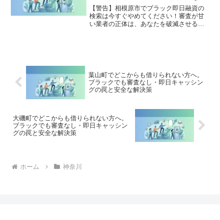
決策
【警告】相模原市でブラック即日融資の
検索は今すぐやめてください！審査が甘
い業者の正体は、あなたを破滅させる闇
金です。どこからも借りられない状態
は、法的な手続きでリセット可能です。
相模原市で違法業者を避け、借金地獄か
ら抜け出した方々の実体験と確実な解決
策を完全公開。
葉山町でどこからも借りられない方へ。
ブラックでも審査なし・即日キャッシン
グの罠と安全な解決策
大磯町でどこからも借りられない方へ。
ブラックでも審査なし・即日キャッシン
グの罠と安全な解決策
ホーム
神奈川