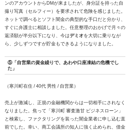
ンのアカウントからDMが来ましたが、身分証を持った自
撮り写真（セルフィー）を要求されて危険を感じました。
ネットで調べるとソフト闇金の典型的な手口だと分かり、
すぐに弁護士に相談しました。任意整理のおかげで月々の
返済額が半分以下になり、今は
デミオ
を大切に乗りなが
ら、少しずつですが貯金もできるようになりました。
⑤「自営業の資金繰りで、あわや口座凍結の危機でし
た」
（寒川町在住 / 40代 男性 / 自営業）
売上が激減し、正規の金融機関からは一切相手にされなく
なりました。焦って「寒川町 審査激甘 ビジネスローン」
と検索し、ファクタリングを装った闇金業者に申し込む直
前でした。幸い、商工会議所の知人に強く止められ、借金