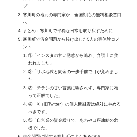
プ
寒川町の地元の専門家か、全国対応の無料相談窓口
へ
まとめ：寒川町で平穏な日常を取り戻すために
寒川町で借金問題から抜け出した5人の実体験コメ
ント
①「インスタの甘い誘惑から逃れ、弁護士に救
われました」
②「リボ地獄と闇金の一歩手前で目が覚めまし
た」
③「チラシの甘い言葉に騙されず、専門家に頼
って正解でした」
④「X（旧Twitter）の個人間融資は絶対にやめる
べきです」
⑤「自営業の資金繰りで、あわや口座凍結の危
機でした」
借金問題に関する寒川町のよくあるQ&A