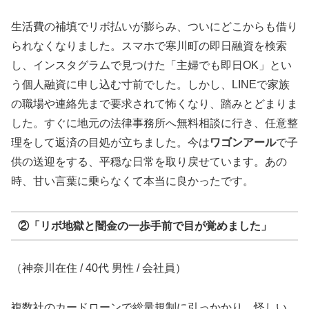
生活費の補填でリボ払いが膨らみ、ついにどこからも借り
られなくなりました。スマホで寒川町の即日融資を検索
し、インスタグラムで見つけた「主婦でも即日OK」とい
う個人融資に申し込む寸前でした。しかし、LINEで家族
の職場や連絡先まで要求されて怖くなり、踏みとどまりま
した。すぐに地元の法律事務所へ無料相談に行き、任意整
理をして返済の目処が立ちました。今は
ワゴンアール
で子
供の送迎をする、平穏な日常を取り戻せています。あの
時、甘い言葉に乗らなくて本当に良かったです。
②「リボ地獄と闇金の一歩手前で目が覚めました」
（神奈川在住 / 40代 男性 / 会社員）
複数社のカードローンで総量規制に引っかかり、怪しい