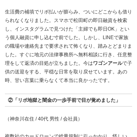
生活費の補填でリボ払いが膨らみ、ついにどこからも借り
られなくなりました。スマホで松田町の即日融資を検索
し、インスタグラムで見つけた「主婦でも即日OK」とい
う個人融資に申し込む寸前でした。しかし、LINEで家族
の職場や連絡先まで要求されて怖くなり、踏みとどまりま
した。すぐに地元の法律事務所へ無料相談に行き、任意整
理をして返済の目処が立ちました。今は
ワゴンアール
で子
供の送迎をする、平穏な日常を取り戻せています。あの
時、甘い言葉に乗らなくて本当に良かったです。
②「リボ地獄と闇金の一歩手前で目が覚めました」
（神奈川在住 / 40代 男性 / 会社員）
複数社のカードローンで総量規制に引っかかり、怪しい