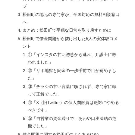
プ
松田町の地元の専門家か、全国対応の無料相談窓口
へ
まとめ：松田町で平穏な日常を取り戻すために
松田町で借金問題から抜け出した5人の実体験コメ
ント
①「インスタの甘い誘惑から逃れ、弁護士に救
われました」
②「リボ地獄と闇金の一歩手前で目が覚めまし
た」
③「チラシの甘い言葉に騙されず、専門家に頼
って正解でした」
④「X（旧Twitter）の個人間融資は絶対にやめる
べきです」
⑤「自営業の資金繰りで、あわや口座凍結の危
機でした」
借金問題に関する松田町のよくあるQ&A