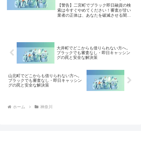
策
【警告】二宮町でブラック即日融資の検
索は今すぐやめてください！審査が甘い
業者の正体は、あなたを破滅させる闇金
です。どこからも借りられない状態は、
法的な手続きでリセット可能です。二宮
町で違法業者を避け、借金地獄から抜け
出した方々の実体験と確実な解決策を完
全公開。
大井町でどこからも借りられない方へ。
ブラックでも審査なし・即日キャッシン
グの罠と安全な解決策
山北町でどこからも借りられない方へ。
ブラックでも審査なし・即日キャッシン
グの罠と安全な解決策
ホーム
神奈川