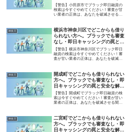
決策
【警告】小田原市でブラック即日融資の
検索は今すぐやめてください！審査が甘
い業者の正体は、あなたを破滅させる闇
金です。どこからも借りられない状態
は、法的な手続きでリセット可能です。
小田原市で違法業者を避け、借金地獄か
横浜市神奈川区でどこからも借り
神奈川
ら抜け出した方々の実体験と確実な解決
られない方へ。ブラックでも審査
策を完全公開。
なし・即日キャッシングの罠と安
全な解決策
【警告】横浜市神奈川区でブラック即日
融資の検索は今すぐやめてください！審
査が甘い業者の正体は、あなたを破滅さ
せる闇金です。どこからも借りられない
状態は、法的な手続きでリセット可能で
す。横浜市神奈川区で違法業者を避け、
開成町でどこからも借りられない
神奈川
借金地獄から抜け出した方々の実体験と
方へ。ブラックでも審査なし・即
確実な解決策を完全公開。
日キャッシングの罠と安全な解決
策
【警告】開成町でブラック即日融資の検
索は今すぐやめてください！審査が甘い
業者の正体は、あなたを破滅させる闇金
です。どこからも借りられない状態は、
法的な手続きでリセット可能です。開成
町で違法業者を避け、借金地獄から抜け
二宮町でどこからも借りられない
神奈川
出した方々の実体験と確実な解決策を完
方へ。ブラックでも審査なし・即
全公開。
日キャッシングの罠と安全な解決