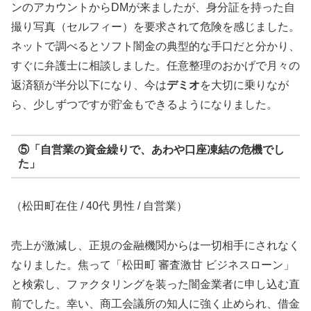
ンのアカウントからDMが来ましたが、身分証を持った自
撮り写真（セルフィー）を要求されて危険を感じました。
ネットで調べるとソフト闇金の典型的な手口だと分かり、
すぐに弁護士に相談しました。任意整理のおかげで月々の
返済額が半分以下になり、今は
デミオ
を大切に乗りなが
ら、少しずつですが貯金もできるようになりました。
⑤「自営業の資金繰りで、あわや口座凍結の危機でし
た」
（松田町在住 / 40代 男性 / 自営業）
売上が激減し、正規の金融機関からは一切相手にされなく
なりました。焦って「松田町 審査激甘 ビジネスローン」
と検索し、ファクタリングを装った闇金業者に申し込む直
前でした。幸い、商工会議所の知人に強く止められ、借金