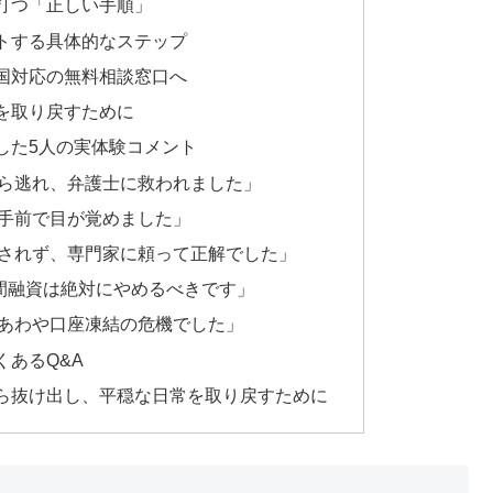
打つ「正しい手順」
トする具体的なステップ
国対応の無料相談窓口へ
を取り戻すために
した5人の実体験コメント
ら逃れ、弁護士に救われました」
手前で目が覚めました」
されず、専門家に頼って正解でした」
個人間融資は絶対にやめるべきです」
あわや口座凍結の危機でした」
あるQ&A
ら抜け出し、平穏な日常を取り戻すために