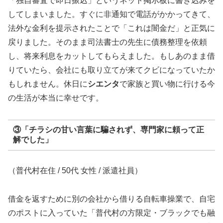
「独自審査で即日振込」というネット掲示板に書き込みを
してしまいました。すぐに非通知で電話がかかってきて、
法外な金利を提示されたことで「これは闇金だ」と正気に
戻りました。そのまま司法書士の先生に債務整理を依頼
し、将来利息をカットしてもらえました。もしあのまま借
りていたら、会社にも取り立てが来てクビになっていたか
もしれません。休日に
シエンタ
で家族と買い物に行ける今
の生活が本当に幸せです。
③「チラシの甘い言葉に騙されず、専門家に頼って正
解でした」
（普代村在住 / 50代 女性 / 派遣社員）
借金を返すために別の会社から借りる自転車操業で、自宅
のポストに入っていた「普代村の方限定・ブラックでも融