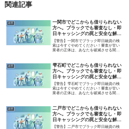
関連記事
一関市でどこからも借りられない
岩手
方へ。ブラックでも審査なし・即
日キャッシングの罠と安全な解決
策
【警告】一関市でブラック即日融資の検
索は今すぐやめてください！審査が甘い
業者の正体は、あなたを破滅させる闇金
です。どこからも借りられない状態は、
法的な手続きでリセット可能です。一関
市で違法業者を避け、借金地獄から抜け
雫石町でどこからも借りられない
岩手
出した方々の実体験と確実な解決策を完
方へ。ブラックでも審査なし・即
全公開。
日キャッシングの罠と安全な解決
策
【警告】雫石町でブラック即日融資の検
索は今すぐやめてください！審査が甘い
業者の正体は、あなたを破滅させる闇金
です。どこからも借りられない状態は、
法的な手続きでリセット可能です。雫石
町で違法業者を避け、借金地獄から抜け
二戸市でどこからも借りられない
岩手
出した方々の実体験と確実な解決策を完
方へ。ブラックでも審査なし・即
全公開。
日キャッシングの罠と安全な解決
策
【警告】二戸市でブラック即日融資の検