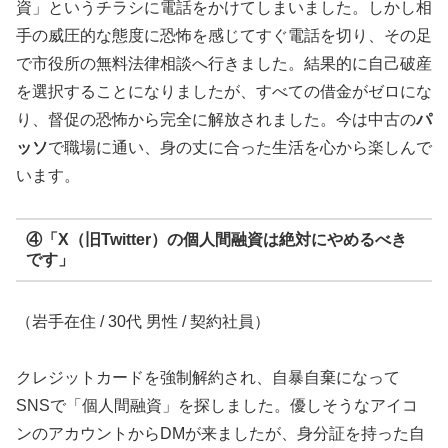
資」というチラシに電話をかけてしまいました。しかし相
手の威圧的な態度に恐怖を感じてすぐ電話を切り、その足
で市役所の無料法律相談へ行きました。結果的に自己破産
を選択することになりましたが、すべての借金がゼロにな
り、督促の恐怖から完全に解放されました。今は中古の
パ
ッソ
で職場に通い、身の丈に合った生活を心から楽しんで
います。
④「X（旧Twitter）の個人間融資は絶対にやめるべき
です」
（岩手在住 / 30代 男性 / 契約社員）
クレジットカードを強制解約され、自暴自棄になって
SNSで「個人間融資」を探しました。優しそうなアイコ
ンのアカウントからDMが来ましたが、身分証を持った自