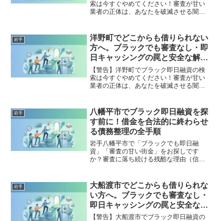
索は今すぐやめてください！審査が甘い
業者の正体は、あなたを破滅させる闇金
です。どこからも借りられない状態は、
法的な手続きでリセット可能です。二戸
市で違法業者を避け、借金地獄から抜け
洋野町でどこからも借りられない
岩手
出した方々の実体験と確実な解決策を完
方へ。ブラックでも審査なし・即
全公開。
日キャッシングの罠と安全な解決
策
【警告】洋野町でブラック即日融資の検
索は今すぐやめてください！審査が甘い
業者の正体は、あなたを破滅させる闇金
です。どこからも借りられない状態は、
法的な手続きでリセット可能です。洋野
町で違法業者を避け、借金地獄から抜け
八幡平市でブラック即日融資を探
岩手
出した方々の実体験と確実な解決策を完
す前に！借金を合法的に終わらせ
全公開。
る債務整理の全手順
岩手八幡平市で「ブラックでも即日融
資」「審査の甘い街金」をお探しです
か？審査に落ち続ける残酷な理由（信用
情報と申し込みブラック）から、絶対に
手を出してはいけないソフト闇金の実態
まで徹底解説。多重債務の地獄から抜け
大船渡市でどこからも借りられな
岩手
出し、合法的に借金を減額・免除する
い方へ。ブラックでも審査なし・
「債務整理」の正しい知識と、今すぐ督
即日キャッシングの罠と安全な解
促を止める無料相談窓口をご案内しま
決策
す。
【警告】大船渡市でブラック即日融資の