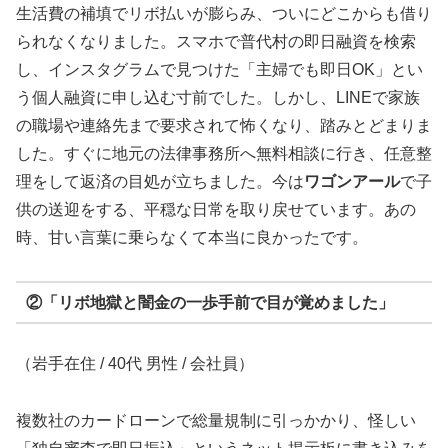
生活費の補填でリボ払いが膨らみ、ついにどこからも借り
られなくなりました。スマホで普代村の即日融資を検索
し、インスタグラムで見つけた「主婦でも即日OK」とい
う個人融資に申し込む寸前でした。しかし、LINEで家族
の職場や連絡先まで要求されて怖くなり、踏みとどまりま
した。すぐに地元の法律事務所へ無料相談に行き、任意整
理をして返済の目処が立ちました。今は
ワゴンアール
で子
供の送迎をする、平穏な日常を取り戻せています。あの
時、甘い言葉に乗らなくて本当に良かったです。
②「リボ地獄と闇金の一歩手前で目が覚めました」
（岩手在住 / 40代 男性 / 会社員）
複数社のカードローンで総量規制に引っかかり、怪しい