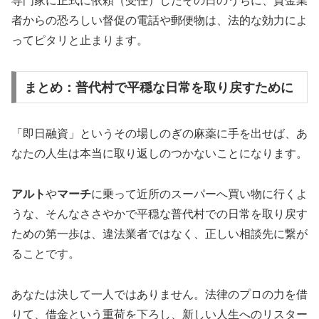
専門家に正式に依頼（受任）したその日のうちに、貸金業
者からの恐ろしい督促の電話や郵便物は、法的な効力によ
ってピタリと止まります。
まとめ：普代村で平穏な日常を取り戻すために
「即日融資」というその場しのぎの麻薬に手を出せば、あ
なたの人生は本当に取り返しのつかないことになります。
アルト
や
マーチ
に乗って近所のスーパーへ買い物に行くよ
うな、そんなささやかで平穏な普代村での日常を取り戻す
ための第一歩は、違法業者ではなく、正しい相談先に繋が
ることです。
あなたは決して一人ではありません。法律のプロの力を借
りて、借金という重荷を下ろし、新しい人生へのリスター