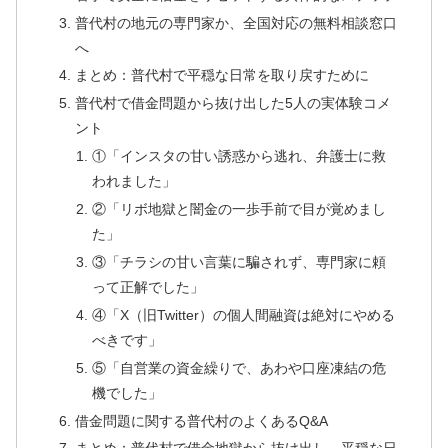
普代村の地元の専門家か、全国対応の無料相談窓口
へ
まとめ：普代村で平穏な日常を取り戻すために
普代村で借金問題から抜け出した5人の実体験コメ
ント
①「インスタの甘い誘惑から逃れ、弁護士に救
われました」
②「リボ地獄と闇金の一歩手前で目が覚めまし
た」
③「チラシの甘い言葉に騙されず、専門家に頼
って正解でした」
④「X（旧Twitter）の個人間融資は絶対にやめる
べきです」
⑤「自営業の資金繰りで、あわや口座凍結の危
機でした」
借金問題に関する普代村のよくあるQ&A