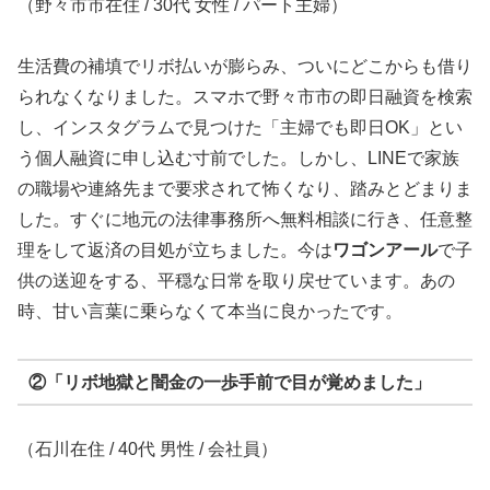
（野々市市在住 / 30代 女性 / パート主婦）
生活費の補填でリボ払いが膨らみ、ついにどこからも借り
られなくなりました。スマホで野々市市の即日融資を検索
し、インスタグラムで見つけた「主婦でも即日OK」とい
う個人融資に申し込む寸前でした。しかし、LINEで家族
の職場や連絡先まで要求されて怖くなり、踏みとどまりま
した。すぐに地元の法律事務所へ無料相談に行き、任意整
理をして返済の目処が立ちました。今は
ワゴンアール
で子
供の送迎をする、平穏な日常を取り戻せています。あの
時、甘い言葉に乗らなくて本当に良かったです。
②「リボ地獄と闇金の一歩手前で目が覚めました」
（石川在住 / 40代 男性 / 会社員）