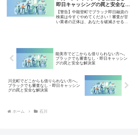
開。
即日キャッシングの罠と安全な解
決策
【警告】中能登町でブラック即日融資の
検索は今すぐやめてください！審査が甘
い業者の正体は、あなたを破滅させる闇
金です。どこからも借りられない状態
は、法的な手続きでリセット可能です。
中能登町で違法業者を避け、借金地獄か
ら抜け出した方々の実体験と確実な解決
策を完全公開。
能美市でどこからも借りられない方へ。
ブラックでも審査なし・即日キャッシン
グの罠と安全な解決策
川北町でどこからも借りられない方へ。
ブラックでも審査なし・即日キャッシン
グの罠と安全な解決策
ホーム
石川