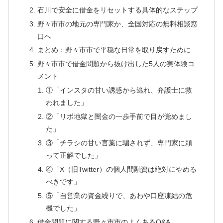
石川で安全に借金をリセットする具体的なステップ
野々市市の地元の専門家か、全国対応の無料相談窓
口へ
まとめ：野々市市で平穏な日常を取り戻すために
野々市市で借金問題から抜け出した5人の実体験コ
メント
①「インスタの甘い誘惑から逃れ、弁護士に救
われました」
②「リボ地獄と闇金の一歩手前で目が覚めまし
た」
③「チラシの甘い言葉に騙されず、専門家に頼
って正解でした」
④「X（旧Twitter）の個人間融資は絶対にやめる
べきです」
⑤「自営業の資金繰りで、あわや口座凍結の危
機でした」
借金問題に関する野々市市のよくあるQ&A