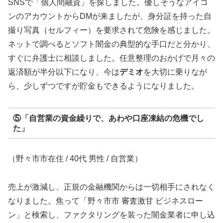
SNSで「個人間融資」を探しました。優しそうなアイコ
ンのアカウントからDMが来ましたが、身分証を持った自
撮り写真（セルフィー）を要求されて危険を感じました。
ネットで調べるとソフト闇金の典型的な手口だと分かり、
すぐに弁護士に相談しました。任意整理のおかげで月々の
返済額が半分以下になり、今は
デミオ
を大切に乗りなが
ら、少しずつですが貯金もできるようになりました。
⑤「自営業の資金繰りで、あわや口座凍結の危機でし
た」
（野々市市在住 / 40代 男性 / 自営業）
売上が激減し、正規の金融機関からは一切相手にされなく
なりました。焦って「野々市市 審査激甘 ビジネスロー
ン」と検索し、ファクタリングを装った闇金業者に申し込