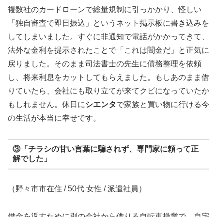
複数社のカードローンで総量規制に引っかかり、怪しい
「独自審査で即日振込」というネット掲示板に書き込みを
してしまいました。すぐに非通知で電話がかかってきて、
法外な金利を提示されたことで「これは闇金だ」と正気に
戻りました。そのまま司法書士の先生に債務整理を依頼
し、将来利息をカットしてもらえました。もしあのまま借
りていたら、会社にも取り立てが来てクビになっていたか
もしれません。休日に
シエンタ
で家族と買い物に行ける今
の生活が本当に幸せです。
③「チラシの甘い言葉に騙されず、専門家に頼って正
解でした」
（野々市市在住 / 50代 女性 / 派遣社員）
借金を返すために別の会社から借りる自転車操業で、自宅