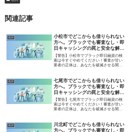
関連記事
小松市でどこからも借りられない
石川
方へ。ブラックでも審査なし・即
日キャッシングの罠と安全な解決
策
【警告】小松市でブラック即日融資の検
索は今すぐやめてください！審査が甘い
業者の正体は、あなたを破滅させる闇金
です。どこからも借りられない状態は、
法的な手続きでリセット可能です。小松
市で違法業者を避け、借金地獄から抜け
七尾市でどこからも借りられない
石川
出した方々の実体験と確実な解決策を完
方へ。ブラックでも審査なし・即
全公開。
日キャッシングの罠と安全な解決
策
【警告】七尾市でブラック即日融資の検
索は今すぐやめてください！審査が甘い
業者の正体は、あなたを破滅させる闇金
です。どこからも借りられない状態は、
法的な手続きでリセット可能です。七尾
市で違法業者を避け、借金地獄から抜け
川北町でどこからも借りられない
石川
出した方々の実体験と確実な解決策を完
方へ。ブラックでも審査なし・即