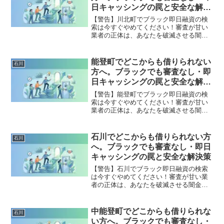
全公開。
日キャッシングの罠と安全な解決
策
【警告】川北町でブラック即日融資の検
索は今すぐやめてください！審査が甘い
業者の正体は、あなたを破滅させる闇金
です。どこからも借りられない状態は、
法的な手続きでリセット可能です。川北
町で違法業者を避け、借金地獄から抜け
能登町でどこからも借りられない
石川
出した方々の実体験と確実な解決策を完
方へ。ブラックでも審査なし・即
全公開。
日キャッシングの罠と安全な解決
策
【警告】能登町でブラック即日融資の検
索は今すぐやめてください！審査が甘い
業者の正体は、あなたを破滅させる闇金
です。どこからも借りられない状態は、
法的な手続きでリセット可能です。能登
町で違法業者を避け、借金地獄から抜け
石川でどこからも借りられない方
石川
出した方々の実体験と確実な解決策を完
へ。ブラックでも審査なし・即日
全公開。
キャッシングの罠と安全な解決策
【警告】石川でブラック即日融資の検索
は今すぐやめてください！審査が甘い業
者の正体は、あなたを破滅させる闇金で
す。どこからも借りられない状態は、法
的な手続きでリセット可能です。石川で
違法業者を避け、借金地獄から抜け出し
中能登町でどこからも借りられな
石川
た方々の実体験と確実な解決策を完全公
い方へ。ブラックでも審査なし・