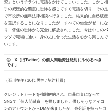
資」というチラシに電話をかけてしまいました。しかし相
手の威圧的な態度に恐怖を感じてすぐ電話を切り、その足
で市役所の無料法律相談へ行きました。結果的に自己破産
を選択することになりましたが、すべての借金がゼロにな
り、督促の恐怖から完全に解放されました。今は中古の
パ
ッソ
で職場に通い、身の丈に合った生活を心から楽しんで
います。
④「X（旧Twitter）の個人間融資は絶対にやめるべき
です」
（石川在住 / 30代 男性 / 契約社員）
クレジットカードを強制解約され、自暴自棄になって
SNSで「個人間融資」を探しました。優しそうなアイコ
ンのアカウントからDMが来ましたが、身分証を持った自