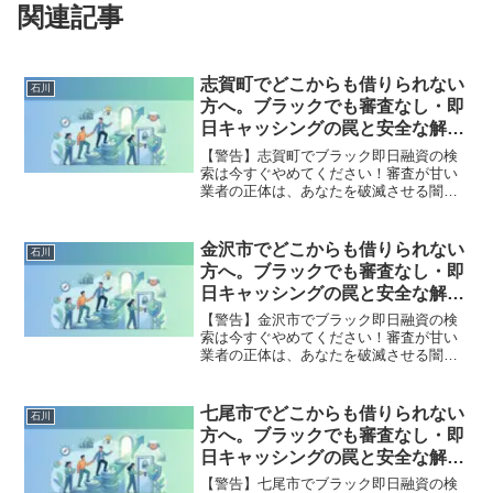
関連記事
志賀町でどこからも借りられない
石川
方へ。ブラックでも審査なし・即
日キャッシングの罠と安全な解決
策
【警告】志賀町でブラック即日融資の検
索は今すぐやめてください！審査が甘い
業者の正体は、あなたを破滅させる闇金
です。どこからも借りられない状態は、
法的な手続きでリセット可能です。志賀
町で違法業者を避け、借金地獄から抜け
金沢市でどこからも借りられない
石川
出した方々の実体験と確実な解決策を完
方へ。ブラックでも審査なし・即
全公開。
日キャッシングの罠と安全な解決
策
【警告】金沢市でブラック即日融資の検
索は今すぐやめてください！審査が甘い
業者の正体は、あなたを破滅させる闇金
です。どこからも借りられない状態は、
法的な手続きでリセット可能です。金沢
市で違法業者を避け、借金地獄から抜け
七尾市でどこからも借りられない
石川
出した方々の実体験と確実な解決策を完
方へ。ブラックでも審査なし・即
全公開。
日キャッシングの罠と安全な解決
策
【警告】七尾市でブラック即日融資の検