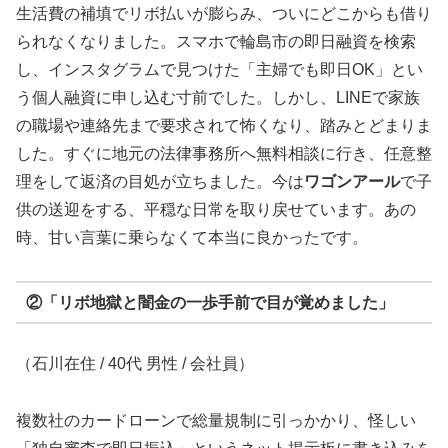
生活費の補填でリボ払いが膨らみ、ついにどこからも借り
られなくなりました。スマホで輪島市の即日融資を検索
し、インスタグラムで見つけた「主婦でも即日OK」とい
う個人融資に申し込む寸前でした。しかし、LINEで家族
の職場や連絡先まで要求されて怖くなり、踏みとどまりま
した。すぐに地元の法律事務所へ無料相談に行き、任意整
理をして返済の目処が立ちました。今は
ワゴンアール
で子
供の送迎をする、平穏な日常を取り戻せています。あの
時、甘い言葉に乗らなくて本当に良かったです。
②「リボ地獄と闇金の一歩手前で目が覚めました」
（石川在住 / 40代 男性 / 会社員）
複数社のカードローンで総量規制に引っかかり、怪しい