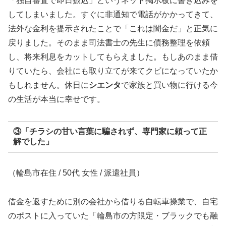
「独自審査で即日振込」というネット掲示板に書き込みを
してしまいました。すぐに非通知で電話がかかってきて、
法外な金利を提示されたことで「これは闇金だ」と正気に
戻りました。そのまま司法書士の先生に債務整理を依頼
し、将来利息をカットしてもらえました。もしあのまま借
りていたら、会社にも取り立てが来てクビになっていたか
もしれません。休日に
シエンタ
で家族と買い物に行ける今
の生活が本当に幸せです。
③「チラシの甘い言葉に騙されず、専門家に頼って正
解でした」
（輪島市在住 / 50代 女性 / 派遣社員）
借金を返すために別の会社から借りる自転車操業で、自宅
のポストに入っていた「輪島市の方限定・ブラックでも融