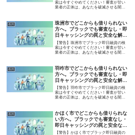
索は今すぐやめてください！審査が甘い
業者の正体は、あなたを破滅させる闇金
です。どこからも借りられない状態は、
法的な手続きでリセット可能です。七尾
市で違法業者を避け、借金地獄から抜け
珠洲市でどこからも借りられない
石川
出した方々の実体験と確実な解決策を完
方へ。ブラックでも審査なし・即
全公開。
日キャッシングの罠と安全な解決
策
【警告】珠洲市でブラック即日融資の検
索は今すぐやめてください！審査が甘い
業者の正体は、あなたを破滅させる闇金
です。どこからも借りられない状態は、
法的な手続きでリセット可能です。珠洲
市で違法業者を避け、借金地獄から抜け
羽咋市でどこからも借りられない
石川
出した方々の実体験と確実な解決策を完
方へ。ブラックでも審査なし・即
全公開。
日キャッシングの罠と安全な解決
策
【警告】羽咋市でブラック即日融資の検
索は今すぐやめてください！審査が甘い
業者の正体は、あなたを破滅させる闇金
です。どこからも借りられない状態は、
法的な手続きでリセット可能です。羽咋
市で違法業者を避け、借金地獄から抜け
かほく市でどこからも借りられな
石川
出した方々の実体験と確実な解決策を完
い方へ。ブラックでも審査なし・
全公開。
即日キャッシングの罠と安全な解
決策
【警告】かほく市でブラック即日融資の