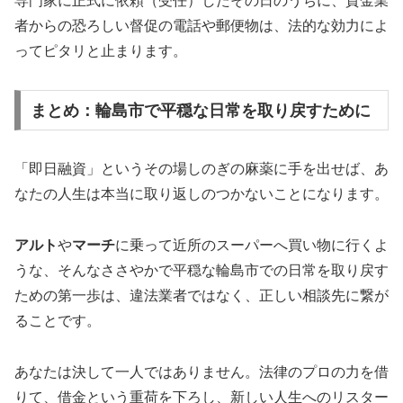
専門家に正式に依頼（受任）したその日のうちに、貸金業
者からの恐ろしい督促の電話や郵便物は、法的な効力によ
ってピタリと止まります。
まとめ：輪島市で平穏な日常を取り戻すために
「即日融資」というその場しのぎの麻薬に手を出せば、あ
なたの人生は本当に取り返しのつかないことになります。
アルト
や
マーチ
に乗って近所のスーパーへ買い物に行くよ
うな、そんなささやかで平穏な輪島市での日常を取り戻す
ための第一歩は、違法業者ではなく、正しい相談先に繋が
ることです。
あなたは決して一人ではありません。法律のプロの力を借
りて、借金という重荷を下ろし、新しい人生へのリスター