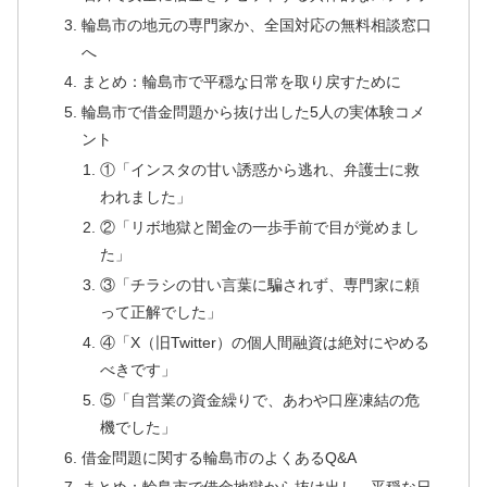
輪島市の地元の専門家か、全国対応の無料相談窓口
へ
まとめ：輪島市で平穏な日常を取り戻すために
輪島市で借金問題から抜け出した5人の実体験コメ
ント
①「インスタの甘い誘惑から逃れ、弁護士に救
われました」
②「リボ地獄と闇金の一歩手前で目が覚めまし
た」
③「チラシの甘い言葉に騙されず、専門家に頼
って正解でした」
④「X（旧Twitter）の個人間融資は絶対にやめる
べきです」
⑤「自営業の資金繰りで、あわや口座凍結の危
機でした」
借金問題に関する輪島市のよくあるQ&A