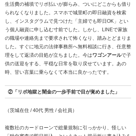
生活費の補填でリボ払いが膨らみ、ついにどこからも借り
られなくなりました。スマホで城里町の即日融資を検索
し、インスタグラムで見つけた「主婦でも即日OK」とい
う個人融資に申し込む寸前でした。しかし、LINEで家族
の職場や連絡先まで要求されて怖くなり、踏みとどまりま
した。すぐに地元の法律事務所へ無料相談に行き、任意整
理をして返済の目処が立ちました。今は
ワゴンアール
で子
供の送迎をする、平穏な日常を取り戻せています。あの
時、甘い言葉に乗らなくて本当に良かったです。
②「リボ地獄と闇金の一歩手前で目が覚めました」
（茨城在住 / 40代 男性 / 会社員）
複数社のカードローンで総量規制に引っかかり、怪しい