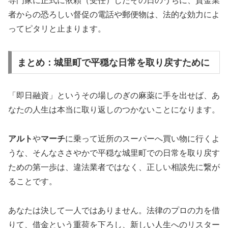
専門家に正式に依頼（受任）したその日のうちに、貸金業
者からの恐ろしい督促の電話や郵便物は、法的な効力によ
ってピタリと止まります。
まとめ：城里町で平穏な日常を取り戻すために
「即日融資」というその場しのぎの麻薬に手を出せば、あ
なたの人生は本当に取り返しのつかないことになります。
アルト
や
マーチ
に乗って近所のスーパーへ買い物に行くよ
うな、そんなささやかで平穏な城里町での日常を取り戻す
ための第一歩は、違法業者ではなく、正しい相談先に繋が
ることです。
あなたは決して一人ではありません。法律のプロの力を借
りて、借金という重荷を下ろし、新しい人生へのリスター