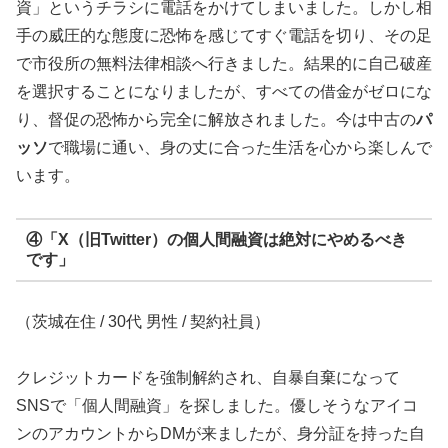
資」というチラシに電話をかけてしまいました。しかし相
手の威圧的な態度に恐怖を感じてすぐ電話を切り、その足
で市役所の無料法律相談へ行きました。結果的に自己破産
を選択することになりましたが、すべての借金がゼロにな
り、督促の恐怖から完全に解放されました。今は中古の
パ
ッソ
で職場に通い、身の丈に合った生活を心から楽しんで
います。
④「X（旧Twitter）の個人間融資は絶対にやめるべき
です」
（茨城在住 / 30代 男性 / 契約社員）
クレジットカードを強制解約され、自暴自棄になって
SNSで「個人間融資」を探しました。優しそうなアイコ
ンのアカウントからDMが来ましたが、身分証を持った自