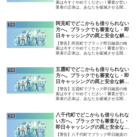
索は今すぐやめてください！審査が甘い
業者の正体は、あなたを破滅させる闇金
です。どこからも借りられない状態は、
法的な手続きでリセット可能です。筑西
市で違法業者を避け、借金地獄から抜け
阿見町でどこからも借りられない
茨城
出した方々の実体験と確実な解決策を完
方へ。ブラックでも審査なし・即
全公開。
日キャッシングの罠と安全な解決
策
【警告】阿見町でブラック即日融資の検
索は今すぐやめてください！審査が甘い
業者の正体は、あなたを破滅させる闇金
です。どこからも借りられない状態は、
法的な手続きでリセット可能です。阿見
町で違法業者を避け、借金地獄から抜け
五霞町でどこからも借りられない
茨城
出した方々の実体験と確実な解決策を完
方へ。ブラックでも審査なし・即
全公開。
日キャッシングの罠と安全な解決
策
【警告】五霞町でブラック即日融資の検
索は今すぐやめてください！審査が甘い
業者の正体は、あなたを破滅させる闇金
です。どこからも借りられない状態は、
法的な手続きでリセット可能です。五霞
町で違法業者を避け、借金地獄から抜け
八千代町でどこからも借りられな
茨城
出した方々の実体験と確実な解決策を完
い方へ。ブラックでも審査なし・
全公開。
即日キャッシングの罠と安全な解
決策
【警告】八千代町でブラック即日融資の