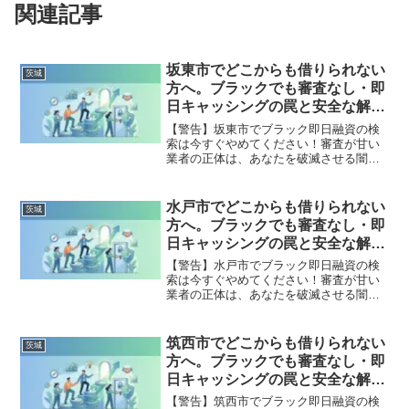
関連記事
坂東市でどこからも借りられない
茨城
方へ。ブラックでも審査なし・即
日キャッシングの罠と安全な解決
策
【警告】坂東市でブラック即日融資の検
索は今すぐやめてください！審査が甘い
業者の正体は、あなたを破滅させる闇金
です。どこからも借りられない状態は、
法的な手続きでリセット可能です。坂東
市で違法業者を避け、借金地獄から抜け
水戸市でどこからも借りられない
茨城
出した方々の実体験と確実な解決策を完
方へ。ブラックでも審査なし・即
全公開。
日キャッシングの罠と安全な解決
策
【警告】水戸市でブラック即日融資の検
索は今すぐやめてください！審査が甘い
業者の正体は、あなたを破滅させる闇金
です。どこからも借りられない状態は、
法的な手続きでリセット可能です。水戸
市で違法業者を避け、借金地獄から抜け
筑西市でどこからも借りられない
茨城
出した方々の実体験と確実な解決策を完
方へ。ブラックでも審査なし・即
全公開。
日キャッシングの罠と安全な解決
策
【警告】筑西市でブラック即日融資の検