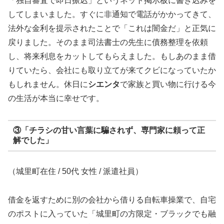
「独自審査で即日振込」というネット掲示板に書き込みを
してしまいました。すぐに非通知で電話がかかってきて、
法外な金利を提示されたことで「これは闇金だ」と正気に
戻りました。そのまま司法書士の先生に債務整理を依頼
し、将来利息をカットしてもらえました。もしあのまま借
りていたら、会社にも取り立てが来てクビになっていたか
もしれません。休日に
シエンタ
で家族と買い物に行ける今
の生活が本当に幸せです。
③「チラシの甘い言葉に騙されず、専門家に頼って正
解でした」
（城里町在住 / 50代 女性 / 派遣社員）
借金を返すために別の会社から借りる自転車操業で、自宅
のポストに入っていた「城里町の方限定・ブラックでも融