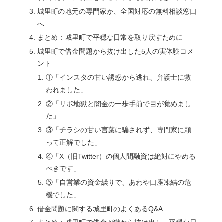
城里町の地元の専門家か、全国対応の無料相談窓口
へ
まとめ：城里町で平穏な日常を取り戻すために
城里町で借金問題から抜け出した5人の実体験コメ
ント
①「インスタの甘い誘惑から逃れ、弁護士に救
われました」
②「リボ地獄と闇金の一歩手前で目が覚めまし
た」
③「チラシの甘い言葉に騙されず、専門家に頼
って正解でした」
④「X（旧Twitter）の個人間融資は絶対にやめる
べきです」
⑤「自営業の資金繰りで、あわや口座凍結の危
機でした」
借金問題に関する城里町のよくあるQ&A