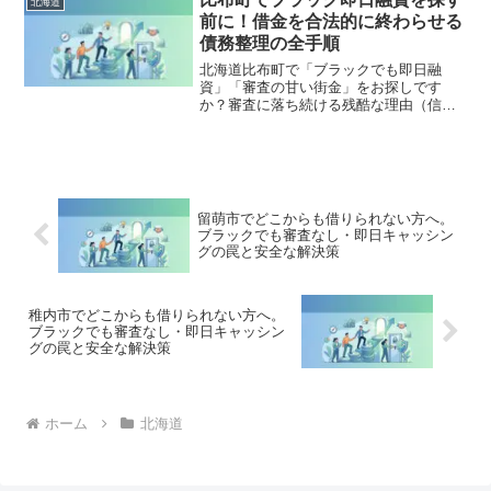
北海道
出し、合法的に借金を減額・免除する
前に！借金を合法的に終わらせる
「債務整理」の正しい知識と、今すぐ督
債務整理の全手順
促を止める無料相談窓口をご案内しま
す。
北海道比布町で「ブラックでも即日融
資」「審査の甘い街金」をお探しです
か？審査に落ち続ける残酷な理由（信用
情報と申し込みブラック）から、絶対に
手を出してはいけないソフト闇金の実態
まで徹底解説。多重債務の地獄から抜け
出し、合法的に借金を減額・免除する
「債務整理」の正しい知識と、今すぐ督
促を止める無料相談窓口をご案内しま
留萌市でどこからも借りられない方へ。
す。
ブラックでも審査なし・即日キャッシン
グの罠と安全な解決策
稚内市でどこからも借りられない方へ。
ブラックでも審査なし・即日キャッシン
グの罠と安全な解決策
ホーム
北海道