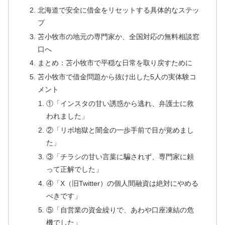
北海道で安全に借金をリセットする具体的なステッ
プ
苫小牧市の地元の専門家か、全国対応の無料相談窓
口へ
まとめ：苫小牧市で平穏な日常を取り戻すために
苫小牧市で借金問題から抜け出した5人の実体験コ
メント
①「インスタの甘い誘惑から逃れ、弁護士に救
われました」
②「リボ地獄と闇金の一歩手前で目が覚めまし
た」
③「チラシの甘い言葉に騙されず、専門家に頼
って正解でした」
④「X（旧Twitter）の個人間融資は絶対にやめる
べきです」
⑤「自営業の資金繰りで、あわや口座凍結の危
機でした」