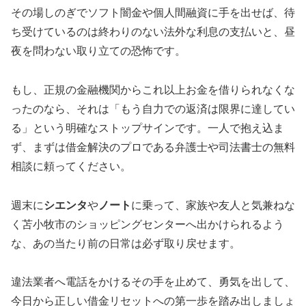
その場しのぎでソフト闇金や個人間融資に手を出せば、待
ち受けているのは終わりのない法外な利息の支払いと、昼
夜を問わない取り立ての恐怖です。
もし、正規の金融機関からこれ以上お金を借りられなくな
ったのなら、それは「もう自力での返済は限界に達してい
る」という明確なストップサインです。一人で抱え込ま
ず、まずは借金解決のプロである弁護士や司法書士の無料
相談に頼ってください。
週末に
シエンタ
や
ノート
に乗って、家族や友人と気兼ねな
く苫小牧市のショッピングセンターへ出かけられるよう
な、あの当たり前の日常は必ず取り戻せます。
違法業者へ電話をかけるその手を止めて、勇気を出して、
今日から正しい借金リセットへの第一歩を踏み出しましょ