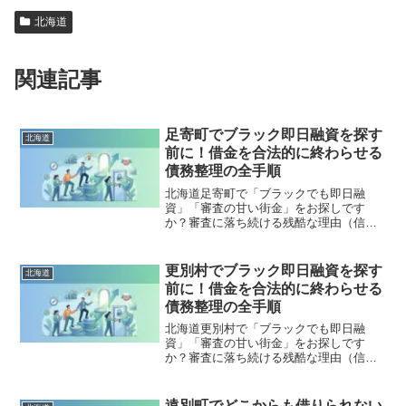
北海道
関連記事
足寄町でブラック即日融資を探す
北海道
前に！借金を合法的に終わらせる
債務整理の全手順
北海道足寄町で「ブラックでも即日融
資」「審査の甘い街金」をお探しです
か？審査に落ち続ける残酷な理由（信用
情報と申し込みブラック）から、絶対に
手を出してはいけないソフト闇金の実態
まで徹底解説。多重債務の地獄から抜け
更別村でブラック即日融資を探す
北海道
出し、合法的に借金を減額・免除する
前に！借金を合法的に終わらせる
「債務整理」の正しい知識と、今すぐ督
債務整理の全手順
促を止める無料相談窓口をご案内しま
す。
北海道更別村で「ブラックでも即日融
資」「審査の甘い街金」をお探しです
か？審査に落ち続ける残酷な理由（信用
情報と申し込みブラック）から、絶対に
手を出してはいけないソフト闇金の実態
まで徹底解説。多重債務の地獄から抜け
遠別町でどこからも借りられない