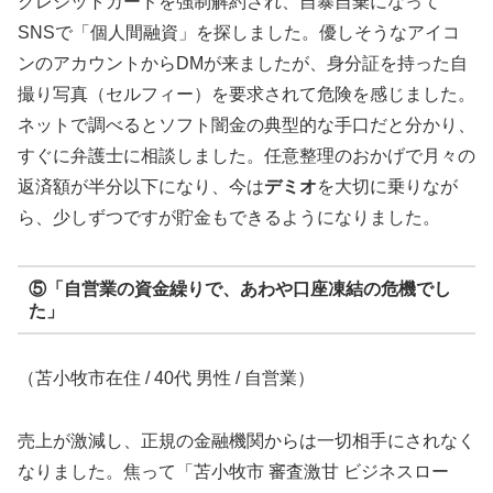
クレジットカードを強制解約され、自暴自棄になって
SNSで「個人間融資」を探しました。優しそうなアイコ
ンのアカウントからDMが来ましたが、身分証を持った自
撮り写真（セルフィー）を要求されて危険を感じました。
ネットで調べるとソフト闇金の典型的な手口だと分かり、
すぐに弁護士に相談しました。任意整理のおかげで月々の
返済額が半分以下になり、今は
デミオ
を大切に乗りなが
ら、少しずつですが貯金もできるようになりました。
⑤「自営業の資金繰りで、あわや口座凍結の危機でし
た」
（苫小牧市在住 / 40代 男性 / 自営業）
売上が激減し、正規の金融機関からは一切相手にされなく
なりました。焦って「苫小牧市 審査激甘 ビジネスロー