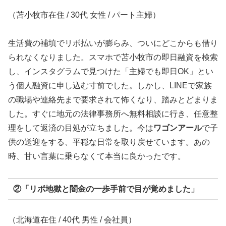
（苫小牧市在住 / 30代 女性 / パート主婦）
生活費の補填でリボ払いが膨らみ、ついにどこからも借り
られなくなりました。スマホで苫小牧市の即日融資を検索
し、インスタグラムで見つけた「主婦でも即日OK」とい
う個人融資に申し込む寸前でした。しかし、LINEで家族
の職場や連絡先まで要求されて怖くなり、踏みとどまりま
した。すぐに地元の法律事務所へ無料相談に行き、任意整
理をして返済の目処が立ちました。今は
ワゴンアール
で子
供の送迎をする、平穏な日常を取り戻せています。あの
時、甘い言葉に乗らなくて本当に良かったです。
②「リボ地獄と闇金の一歩手前で目が覚めました」
（北海道在住 / 40代 男性 / 会社員）