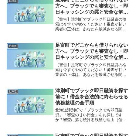
北海道
出し、合法的に借金を減額・免除する
方へ。ブラックでも審査なし・即
「債務整理」の正しい知識と、今すぐ督
日キャッシングの罠と安全な解決
促を止める無料相談窓口をご案内しま
策
す。
【警告】遠別町でブラック即日融資の検
索は今すぐやめてください！審査が甘い
業者の正体は、あなたを破滅させる闇金
です。どこからも借りられない状態は、
法的な手続きでリセット可能です。遠別
町で違法業者を避け、借金地獄から抜け
足寄町でどこからも借りられない
北海道
出した方々の実体験と確実な解決策を完
方へ。ブラックでも審査なし・即
全公開。
日キャッシングの罠と安全な解決
策
【警告】足寄町でブラック即日融資の検
索は今すぐやめてください！審査が甘い
業者の正体は、あなたを破滅させる闇金
です。どこからも借りられない状態は、
法的な手続きでリセット可能です。足寄
町で違法業者を避け、借金地獄から抜け
津別町でブラック即日融資を探す
北海道
出した方々の実体験と確実な解決策を完
前に！借金を合法的に終わらせる
全公開。
債務整理の全手順
北海道津別町で「ブラックでも即日融
資」「審査の甘い街金」をお探しです
か？審査に落ち続ける残酷な理由（信用
情報と申し込みブラック）から、絶対に
手を出してはいけないソフト闇金の実態
まで徹底解説。多重債務の地獄から抜け
比布町でブラック即日融資を探す