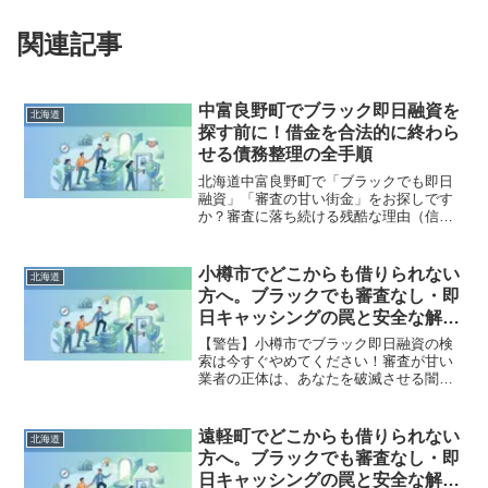
関連記事
中富良野町でブラック即日融資を
北海道
探す前に！借金を合法的に終わら
せる債務整理の全手順
北海道中富良野町で「ブラックでも即日
融資」「審査の甘い街金」をお探しです
か？審査に落ち続ける残酷な理由（信用
情報と申し込みブラック）から、絶対に
手を出してはいけないソフト闇金の実態
まで徹底解説。多重債務の地獄から抜け
小樽市でどこからも借りられない
北海道
出し、合法的に借金を減額・免除する
方へ。ブラックでも審査なし・即
「債務整理」の正しい知識と、今すぐ督
日キャッシングの罠と安全な解決
促を止める無料相談窓口をご案内しま
策
す。
【警告】小樽市でブラック即日融資の検
索は今すぐやめてください！審査が甘い
業者の正体は、あなたを破滅させる闇金
です。どこからも借りられない状態は、
法的な手続きでリセット可能です。小樽
市で違法業者を避け、借金地獄から抜け
遠軽町でどこからも借りられない
北海道
出した方々の実体験と確実な解決策を完
方へ。ブラックでも審査なし・即
全公開。
日キャッシングの罠と安全な解決