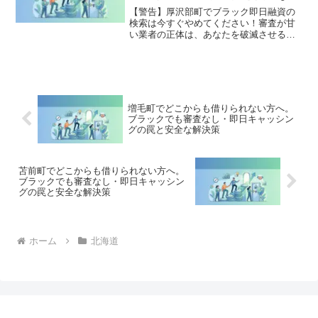
決策
【警告】厚沢部町でブラック即日融資の
検索は今すぐやめてください！審査が甘
い業者の正体は、あなたを破滅させる闇
金です。どこからも借りられない状態
は、法的な手続きでリセット可能です。
厚沢部町で違法業者を避け、借金地獄か
ら抜け出した方々の実体験と確実な解決
策を完全公開。
増毛町でどこからも借りられない方へ。
ブラックでも審査なし・即日キャッシン
グの罠と安全な解決策
苫前町でどこからも借りられない方へ。
ブラックでも審査なし・即日キャッシン
グの罠と安全な解決策
ホーム
北海道