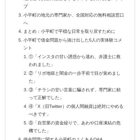
プ
小平町の地元の専門家か、全国対応の無料相談窓口
へ
まとめ：小平町で平穏な日常を取り戻すために
小平町で借金問題から抜け出した5人の実体験コメ
ント
①「インスタの甘い誘惑から逃れ、弁護士に救
われました」
②「リボ地獄と闇金の一歩手前で目が覚めまし
た」
③「チラシの甘い言葉に騙されず、専門家に頼
って正解でした」
④「X（旧Twitter）の個人間融資は絶対にやめる
べきです」
⑤「自営業の資金繰りで、あわや口座凍結の危
機でした」
借金問題に関する小平町のよくあるQ&A