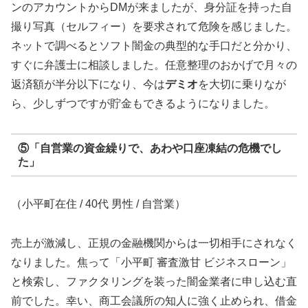
ンのアカウントからDMが来ましたが、身分証を持った自
撮り写真（セルフィー）を要求されて危険を感じました。
ネットで調べるとソフト闇金の典型的な手口だと分かり、
すぐに弁護士に相談しました。任意整理のおかげで月々の
返済額が半分以下になり、今は
デミオ
を大切に乗りなが
ら、少しずつですが貯金もできるようになりました。
⑤「自営業の資金繰りで、あわや口座凍結の危機でし
た」
（小平町在住 / 40代 男性 / 自営業）
売上が激減し、正規の金融機関からは一切相手にされなく
なりました。焦って「小平町 審査激甘 ビジネスローン」
と検索し、ファクタリングを装った闇金業者に申し込む直
前でした。幸い、商工会議所の知人に強く止められ、借金