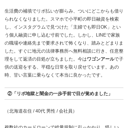
生活費の補填でリボ払いが膨らみ、ついにどこからも借り
られなくなりました。スマホで小平町の即日融資を検索
し、インスタグラムで見つけた「主婦でも即日OK」とい
う個人融資に申し込む寸前でした。しかし、LINEで家族
の職場や連絡先まで要求されて怖くなり、踏みとどまりま
した。すぐに地元の法律事務所へ無料相談に行き、任意整
理をして返済の目処が立ちました。今は
ワゴンアール
で子
供の送迎をする、平穏な日常を取り戻せています。あの
時、甘い言葉に乗らなくて本当に良かったです。
②「リボ地獄と闇金の一歩手前で目が覚めました」
（北海道在住 / 40代 男性 / 会社員）
複数社のカードローンで総量規制に引っかかり、怪しい