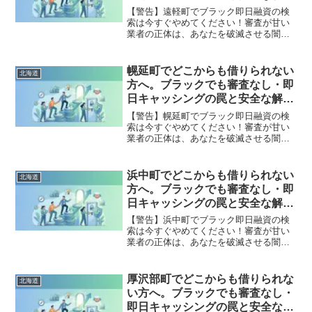
策
【警告】遠軽町でブラック即日融資の検
索は今すぐやめてください！審査が甘い
業者の正体は、あなたを破滅させる闇金
です。どこからも借りられない状態は、
法的な手続きでリセット可能です。遠軽
町で違法業者を避け、借金地獄から抜け
幌延町でどこからも借りられない
北海道
出した方々の実体験と確実な解決策を完
方へ。ブラックでも審査なし・即
全公開。
日キャッシングの罠と安全な解決
策
【警告】幌延町でブラック即日融資の検
索は今すぐやめてください！審査が甘い
業者の正体は、あなたを破滅させる闇金
です。どこからも借りられない状態は、
法的な手続きでリセット可能です。幌延
町で違法業者を避け、借金地獄から抜け
浜中町でどこからも借りられない
北海道
出した方々の実体験と確実な解決策を完
方へ。ブラックでも審査なし・即
全公開。
日キャッシングの罠と安全な解決
策
【警告】浜中町でブラック即日融資の検
索は今すぐやめてください！審査が甘い
業者の正体は、あなたを破滅させる闇金
です。どこからも借りられない状態は、
法的な手続きでリセット可能です。浜中
町で違法業者を避け、借金地獄から抜け
厚沢部町でどこからも借りられな
北海道
出した方々の実体験と確実な解決策を完
い方へ。ブラックでも審査なし・
全公開。
即日キャッシングの罠と安全な解