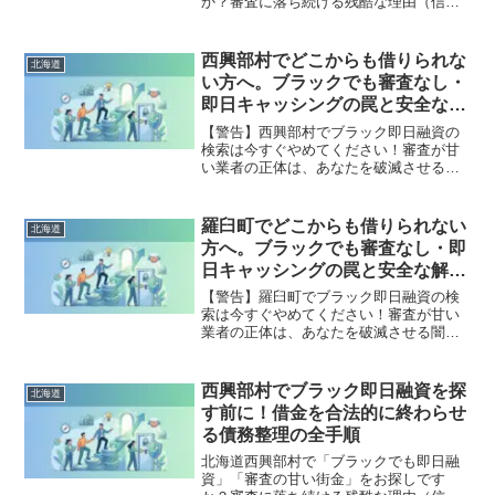
か？審査に落ち続ける残酷な理由（信用
情報と申し込みブラック）から、絶対に
手を出してはいけないソフト闇金の実態
まで徹底解説。多重債務の地獄から抜け
西興部村でどこからも借りられな
北海道
出し、合法的に借金を減額・免除する
い方へ。ブラックでも審査なし・
「債務整理」の正しい知識と、今すぐ督
即日キャッシングの罠と安全な解
促を止める無料相談窓口をご案内しま
決策
す。
【警告】西興部村でブラック即日融資の
検索は今すぐやめてください！審査が甘
い業者の正体は、あなたを破滅させる闇
金です。どこからも借りられない状態
は、法的な手続きでリセット可能です。
西興部村で違法業者を避け、借金地獄か
羅臼町でどこからも借りられない
北海道
ら抜け出した方々の実体験と確実な解決
方へ。ブラックでも審査なし・即
策を完全公開。
日キャッシングの罠と安全な解決
策
【警告】羅臼町でブラック即日融資の検
索は今すぐやめてください！審査が甘い
業者の正体は、あなたを破滅させる闇金
です。どこからも借りられない状態は、
法的な手続きでリセット可能です。羅臼
町で違法業者を避け、借金地獄から抜け
西興部村でブラック即日融資を探
北海道
出した方々の実体験と確実な解決策を完
す前に！借金を合法的に終わらせ
全公開。
る債務整理の全手順
北海道西興部村で「ブラックでも即日融
資」「審査の甘い街金」をお探しです