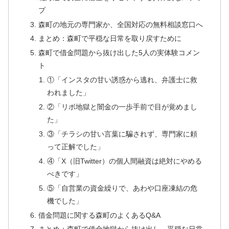
プ
森町の地元の専門家か、全国対応の無料相談窓口へ
まとめ：森町で平穏な日常を取り戻すために
森町で借金問題から抜け出した5人の実体験コメン
ト
①「インスタの甘い誘惑から逃れ、弁護士に救
われました」
②「リボ地獄と闇金の一歩手前で目が覚めまし
た」
③「チラシの甘い言葉に騙されず、専門家に頼
って正解でした」
④「X（旧Twitter）の個人間融資は絶対にやめる
べきです」
⑤「自営業の資金繰りで、あわや口座凍結の危
機でした」
借金問題に関する森町のよくあるQ&A