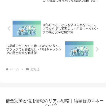
か？審査に落ち続ける残酷な理由（信用
情報と申し込みブラック）から、絶対に
手を出してはいけないソフト闇金の実態
まで徹底解説。多重債務の地獄から抜け
出し、合法的に借金を減額・免除する
「債務整理」の正しい知識と、今すぐ督
促を止める無料相談窓口をご案内しま
鹿部町でどこからも借りられない方へ。
す。
ブラックでも審査なし・即日キャッシン
グの罠と安全な解決策
八雲町でどこからも借りられない方へ。
ブラックでも審査なし・即日キャッシン
グの罠と安全な解決策
ホーム
北海道
借金完済と信用情報のリアル戦略｜結城智のマネー
ハック