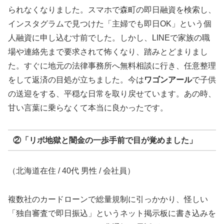
られなくなりました。スマホで森町の即日融資を検索し、
インスタグラムで見つけた「主婦でも即日OK」という個
人融資に申し込む寸前でした。しかし、LINEで家族の職
場や連絡先まで要求されて怖くなり、踏みとどまりまし
た。すぐに地元の法律事務所へ無料相談に行き、任意整理
をして返済の目処が立ちました。今は
ワゴンアール
で子供
の送迎をする、平穏な日常を取り戻せています。あの時、
甘い言葉に乗らなくて本当に良かったです。
②「リボ地獄と闇金の一歩手前で目が覚めました」
（北海道在住 / 40代 男性 / 会社員）
複数社のカードローンで総量規制に引っかかり、怪しい
「独自審査で即日振込」というネット掲示板に書き込みを