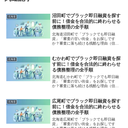
沼田町でブラック即日融資を探す
北海道
前に！借金を合法的に終わらせる
債務整理の全手順
北海道沼田町で「ブラックでも即日融
資」「審査の甘い街金」をお探しです
か？審査に落ち続ける残酷な理由（信用
情報と申し込みブラック）から、絶対に
手を出してはいけないソフト闇金の実態
まで徹底解説。多重債務の地獄から抜け
むかわ町でブラック即日融資を探
北海道
出し、合法的に借金を減額・免除する
す前に！借金を合法的に終わらせ
「債務整理」の正しい知識と、今すぐ督
る債務整理の全手順
促を止める無料相談窓口をご案内しま
す。
北海道むかわ町で「ブラックでも即日融
資」「審査の甘い街金」をお探しです
か？審査に落ち続ける残酷な理由（信用
情報と申し込みブラック）から、絶対に
手を出してはいけないソフト闇金の実態
まで徹底解説。多重債務の地獄から抜け
広尾町でブラック即日融資を探す
北海道
出し、合法的に借金を減額・免除する
前に！借金を合法的に終わらせる
「債務整理」の正しい知識と、今すぐ督
債務整理の全手順
促を止める無料相談窓口をご案内しま
す。
北海道広尾町で「ブラックでも即日融
資」「審査の甘い街金」をお探しです