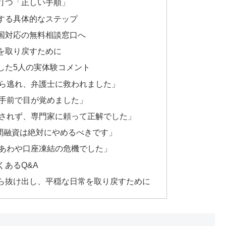
打つ「正しい手順」
する具体的なステップ
国対応の無料相談窓口へ
を取り戻すために
した5人の実体験コメント
ら逃れ、弁護士に救われました」
手前で目が覚めました」
されず、専門家に頼って正解でした」
個人間融資は絶対にやめるべきです」
あわや口座凍結の危機でした」
あるQ&A
ら抜け出し、平穏な日常を取り戻すために