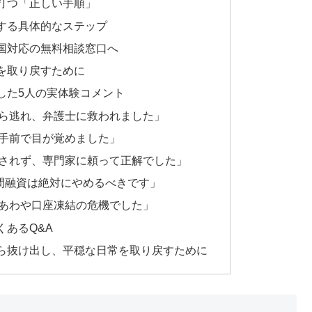
打つ「正しい手順」
する具体的なステップ
国対応の無料相談窓口へ
を取り戻すために
した5人の実体験コメント
ら逃れ、弁護士に救われました」
手前で目が覚めました」
されず、専門家に頼って正解でした」
個人間融資は絶対にやめるべきです」
あわや口座凍結の危機でした」
あるQ&A
ら抜け出し、平穏な日常を取り戻すために