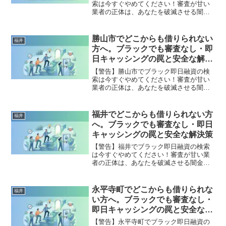
索は今すぐやめてください！審査が甘い
業者の正体は、あなたを破滅させる闇金
です。どこからも借りられない状態は、
法的な手続きでリセット可能です。若狭
町で違法業者を避け、借金地獄から抜け
勝山市でどこからも借りられない
福井
出した方々の実体験と確実な解決策を完
方へ。ブラックでも審査なし・即
全公開。
日キャッシングの罠と安全な解決
策
【警告】勝山市でブラック即日融資の検
索は今すぐやめてください！審査が甘い
業者の正体は、あなたを破滅させる闇金
です。どこからも借りられない状態は、
法的な手続きでリセット可能です。勝山
市で違法業者を避け、借金地獄から抜け
福井でどこからも借りられない方
福井
出した方々の実体験と確実な解決策を完
へ。ブラックでも審査なし・即日
全公開。
キャッシングの罠と安全な解決策
【警告】福井でブラック即日融資の検索
は今すぐやめてください！審査が甘い業
者の正体は、あなたを破滅させる闇金で
す。どこからも借りられない状態は、法
的な手続きでリセット可能です。福井で
違法業者を避け、借金地獄から抜け出し
永平寺町でどこからも借りられな
福井
た方々の実体験と確実な解決策を完全公
い方へ。ブラックでも審査なし・
開。
即日キャッシングの罠と安全な解
決策
【警告】永平寺町でブラック即日融資の