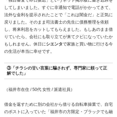
「独自審査で即日振込」というネット掲示板に書き込みを
してしまいました。すぐに非通知で電話がかかってきて、
法外な金利を提示されたことで「これは闇金だ」と正気に
戻りました。そのまま司法書士の先生に債務整理を依頼
し、将来利息をカットしてもらえました。もしあのまま借
りていたら、会社にも取り立てが来てクビになっていたか
もしれません。休日に
シエンタ
で家族と買い物に行ける今
の生活が本当に幸せです。
③「チラシの甘い言葉に騙されず、専門家に頼って正
解でした」
（福井市在住 / 50代 女性 / 派遣社員）
借金を返すために別の会社から借りる自転車操業で、自宅
のポストに入っていた「福井市の方限定・ブラックでも融