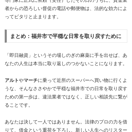
専門家に正式に依頼（受任）したその日のうちに、貸金業
者からの恐ろしい督促の電話や郵便物は、法的な効力によ
ってピタリと止まります。
まとめ：福井市で平穏な日常を取り戻すために
「即日融資」というその場しのぎの麻薬に手を出せば、あ
なたの人生は本当に取り返しのつかないことになります。
アルト
や
マーチ
に乗って近所のスーパーへ買い物に行くよ
うな、そんなささやかで平穏な福井市での日常を取り戻す
ための第一歩は、違法業者ではなく、正しい相談先に繋が
ることです。
あなたは決して一人ではありません。法律のプロの力を借
りて、借金という重荷を下ろし、新しい人生へのリスター