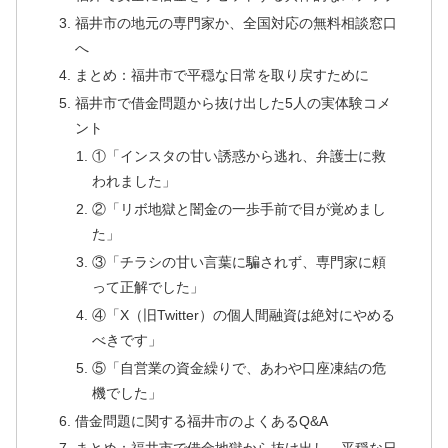
福井市の地元の専門家か、全国対応の無料相談窓口
へ
まとめ：福井市で平穏な日常を取り戻すために
福井市で借金問題から抜け出した5人の実体験コメ
ント
①「インスタの甘い誘惑から逃れ、弁護士に救
われました」
②「リボ地獄と闇金の一歩手前で目が覚めまし
た」
③「チラシの甘い言葉に騙されず、専門家に頼
って正解でした」
④「X（旧Twitter）の個人間融資は絶対にやめる
べきです」
⑤「自営業の資金繰りで、あわや口座凍結の危
機でした」
借金問題に関する福井市のよくあるQ&A