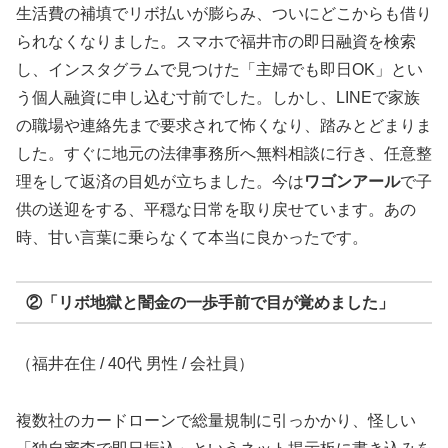
生活費の補填でリボ払いが膨らみ、ついにどこからも借り
られなくなりました。スマホで福井市の即日融資を検索
し、インスタグラムで見つけた「主婦でも即日OK」とい
う個人融資に申し込む寸前でした。しかし、LINEで家族
の職場や連絡先まで要求されて怖くなり、踏みとどまりま
した。すぐに地元の法律事務所へ無料相談に行き、任意整
理をして返済の目処が立ちました。今は
ワゴンアール
で子
供の送迎をする、平穏な日常を取り戻せています。あの
時、甘い言葉に乗らなくて本当に良かったです。
②「リボ地獄と闇金の一歩手前で目が覚めました」
（福井在住 / 40代 男性 / 会社員）
複数社のカードローンで総量規制に引っかかり、怪しい