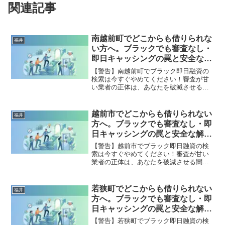
関連記事
南越前町でどこからも借りられな
福井
い方へ。ブラックでも審査なし・
即日キャッシングの罠と安全な解
決策
【警告】南越前町でブラック即日融資の
検索は今すぐやめてください！審査が甘
い業者の正体は、あなたを破滅させる闇
金です。どこからも借りられない状態
は、法的な手続きでリセット可能です。
南越前町で違法業者を避け、借金地獄か
越前市でどこからも借りられない
福井
ら抜け出した方々の実体験と確実な解決
方へ。ブラックでも審査なし・即
策を完全公開。
日キャッシングの罠と安全な解決
策
【警告】越前市でブラック即日融資の検
索は今すぐやめてください！審査が甘い
業者の正体は、あなたを破滅させる闇金
です。どこからも借りられない状態は、
法的な手続きでリセット可能です。越前
市で違法業者を避け、借金地獄から抜け
若狭町でどこからも借りられない
福井
出した方々の実体験と確実な解決策を完
方へ。ブラックでも審査なし・即
全公開。
日キャッシングの罠と安全な解決
策
【警告】若狭町でブラック即日融資の検