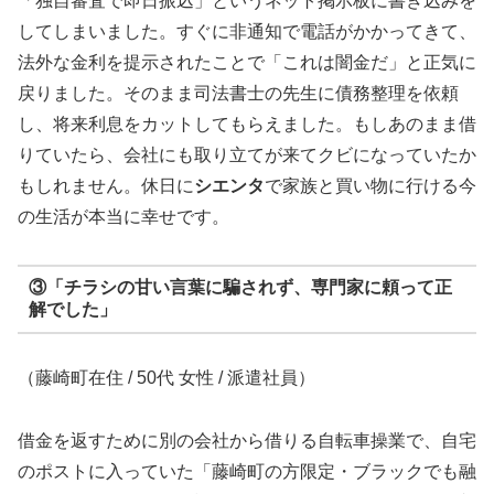
「独自審査で即日振込」というネット掲示板に書き込みを
してしまいました。すぐに非通知で電話がかかってきて、
法外な金利を提示されたことで「これは闇金だ」と正気に
戻りました。そのまま司法書士の先生に債務整理を依頼
し、将来利息をカットしてもらえました。もしあのまま借
りていたら、会社にも取り立てが来てクビになっていたか
もしれません。休日に
シエンタ
で家族と買い物に行ける今
の生活が本当に幸せです。
③「チラシの甘い言葉に騙されず、専門家に頼って正
解でした」
（藤崎町在住 / 50代 女性 / 派遣社員）
借金を返すために別の会社から借りる自転車操業で、自宅
のポストに入っていた「藤崎町の方限定・ブラックでも融