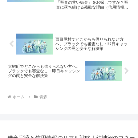
「審査の甘い街金」をお探しですか？審
査に落ち続ける残酷な理由（信用情報と
申し込みブラック）から、絶対に手を出
してはいけないソフト闇金の実態まで徹
底解説。多重債務の地獄から抜け出し、
合法的に借金を減額・免除する「債務整
理」の正しい知識と、今すぐ督促を止め
る無料相談窓口をご案内します。
西目屋村でどこからも借りられない方
へ。ブラックでも審査なし・即日キャッ
シングの罠と安全な解決策
大鰐町でどこからも借りられない方へ。
ブラックでも審査なし・即日キャッシン
グの罠と安全な解決策
ホーム
青森