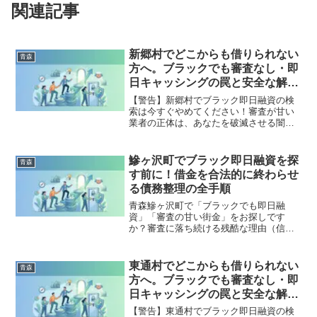
関連記事
新郷村でどこからも借りられない
青森
方へ。ブラックでも審査なし・即
日キャッシングの罠と安全な解決
策
【警告】新郷村でブラック即日融資の検
索は今すぐやめてください！審査が甘い
業者の正体は、あなたを破滅させる闇金
です。どこからも借りられない状態は、
法的な手続きでリセット可能です。新郷
村で違法業者を避け、借金地獄から抜け
鰺ヶ沢町でブラック即日融資を探
青森
出した方々の実体験と確実な解決策を完
す前に！借金を合法的に終わらせ
全公開。
る債務整理の全手順
青森鰺ヶ沢町で「ブラックでも即日融
資」「審査の甘い街金」をお探しです
か？審査に落ち続ける残酷な理由（信用
情報と申し込みブラック）から、絶対に
手を出してはいけないソフト闇金の実態
まで徹底解説。多重債務の地獄から抜け
東通村でどこからも借りられない
青森
出し、合法的に借金を減額・免除する
方へ。ブラックでも審査なし・即
「債務整理」の正しい知識と、今すぐ督
日キャッシングの罠と安全な解決
促を止める無料相談窓口をご案内しま
策
す。
【警告】東通村でブラック即日融資の検