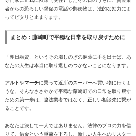
専門家に正式に依頼（受任）したその日のうちに、貸金業
者からの恐ろしい督促の電話や郵便物は、法的な効力によ
ってピタリと止まります。
まとめ：藤崎町で平穏な日常を取り戻すために
「即日融資」というその場しのぎの麻薬に手を出せば、あ
なたの人生は本当に取り返しのつかないことになります。
アルト
や
マーチ
に乗って近所のスーパーへ買い物に行くよ
うな、そんなささやかで平穏な藤崎町での日常を取り戻す
ための第一歩は、違法業者ではなく、正しい相談先に繋が
ることです。
あなたは決して一人ではありません。法律のプロの力を借
りて、借金という重荷を下ろし、新しい人生へのリスター