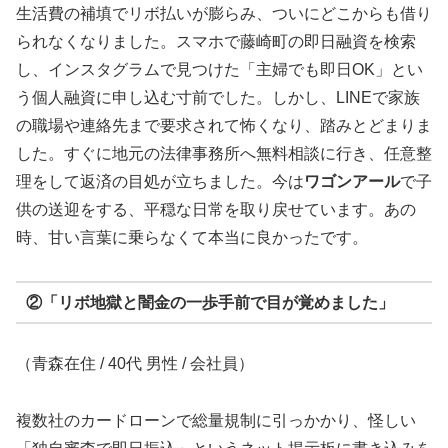
生活費の補填でリボ払いが膨らみ、ついにどこからも借り
られなくなりました。スマホで藤崎町の即日融資を検索
し、インスタグラムで見つけた「主婦でも即日OK」とい
う個人融資に申し込む寸前でした。しかし、LINEで家族
の職場や連絡先まで要求されて怖くなり、踏みとどまりま
した。すぐに地元の法律事務所へ無料相談に行き、任意整
理をして返済の目処が立ちました。今は
ワゴンアール
で子
供の送迎をする、平穏な日常を取り戻せています。あの
時、甘い言葉に乗らなくて本当に良かったです。
②「リボ地獄と闇金の一歩手前で目が覚めました」
（青森在住 / 40代 男性 / 会社員）
複数社のカードローンで総量規制に引っかかり、怪しい