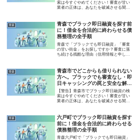
索は今すぐやめてください！審査が甘い
業者の正体は、あなたを破滅させる闇金
です。どこからも借りられない状態は、
法的な手続きでリセット可能です。東通
村で違法業者を避け、借金地獄から抜け
青森でブラック即日融資を探す前
青森
出した方々の実体験と確実な解決策を完
に！借金を合法的に終わらせる債
全公開。
務整理の全手順
青森で「ブラックでも即日融資」「審査
の甘い街金」をお探しですか？審査に落
ち続ける残酷な理由（信用情報と申し込
みブラック）から、絶対に手を出しては
いけないソフト闇金の実態まで徹底解
説。多重債務の地獄から抜け出し、合法
青森市でどこからも借りられない
青森
的に借金を減額・免除する「債務整理」
方へ。ブラックでも審査なし・即
の正しい知識と、今すぐ督促を止める無
日キャッシングの罠と安全な解決
料相談窓口をご案内します。
策
【警告】青森市でブラック即日融資の検
索は今すぐやめてください！審査が甘い
業者の正体は、あなたを破滅させる闇金
です。どこからも借りられない状態は、
法的な手続きでリセット可能です。青森
市で違法業者を避け、借金地獄から抜け
六戸町でブラック即日融資を探す
青森
出した方々の実体験と確実な解決策を完
前に！借金を合法的に終わらせる
全公開。
債務整理の全手順
青森六戸町で「ブラックでも即日融資」