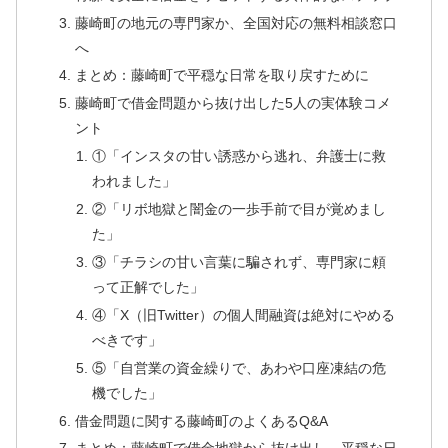
藤崎町の地元の専門家か、全国対応の無料相談窓口
へ
まとめ：藤崎町で平穏な日常を取り戻すために
藤崎町で借金問題から抜け出した5人の実体験コメ
ント
①「インスタの甘い誘惑から逃れ、弁護士に救
われました」
②「リボ地獄と闇金の一歩手前で目が覚めまし
た」
③「チラシの甘い言葉に騙されず、専門家に頼
って正解でした」
④「X（旧Twitter）の個人間融資は絶対にやめる
べきです」
⑤「自営業の資金繰りで、あわや口座凍結の危
機でした」
借金問題に関する藤崎町のよくあるQ&A