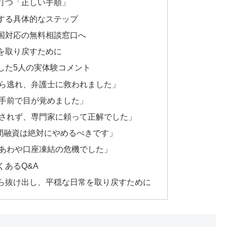
打つ「正しい手順」
する具体的なステップ
国対応の無料相談窓口へ
を取り戻すために
した5人の実体験コメント
ら逃れ、弁護士に救われました」
手前で目が覚めました」
されず、専門家に頼って正解でした」
個人間融資は絶対にやめるべきです」
あわや口座凍結の危機でした」
あるQ&A
ら抜け出し、平穏な日常を取り戻すために