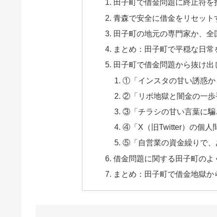
田子町で借金問題に終止符を
青森で安全に借金をリセット
田子町の地元の専門家か、全
まとめ：田子町で平穏な日常
田子町で借金問題から抜け出
①「インスタの甘い誘惑か
②「リボ地獄と闇金の一歩
③「チラシの甘い言葉に騙
④「X（旧Twitter）の
⑤「自営業の資金繰りで、
借金問題に関する田子町のよく
まとめ：田子町で借金地獄か