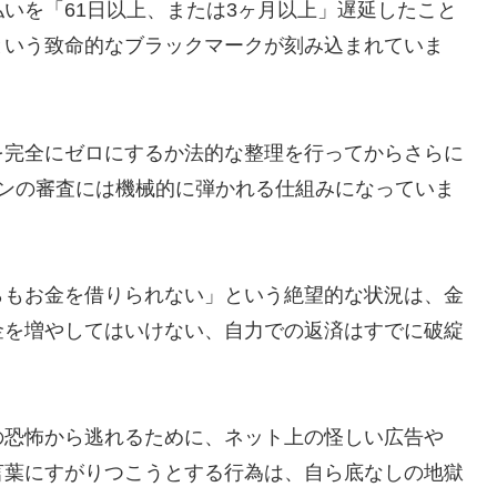
いを「61日以上、または3ヶ月以上」遅延したこと
という致命的なブラックマークが刻み込まれていま
を完全にゼロにするか法的な整理を行ってからさらに
ーンの審査には機械的に弾かれる仕組みになっていま
らもお金を借りられない」という絶望的な状況は、金
金を増やしてはいけない、自力での返済はすでに破綻
の恐怖から逃れるために、ネット上の怪しい広告や
言葉にすがりつこうとする行為は、自ら底なしの地獄