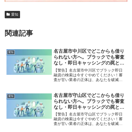
愛知
関連記事
名古屋市中川区でどこからも借り
愛知
られない方へ。ブラックでも審査
なし・即日キャッシングの罠と安
全な解決策
【警告】名古屋市中川区でブラック即日
融資の検索は今すぐやめてください！審
査が甘い業者の正体は、あなたを破滅さ
せる闇金です。どこからも借りられない
状態は、法的な手続きでリセット可能で
す。名古屋市中川区で違法業者を避け、
名古屋市守山区でどこからも借り
愛知
借金地獄から抜け出した方々の実体験と
られない方へ。ブラックでも審査
確実な解決策を完全公開。
なし・即日キャッシングの罠と安
全な解決策
【警告】名古屋市守山区でブラック即日
融資の検索は今すぐやめてください！審
査が甘い業者の正体は、あなたを破滅さ
せる闇金です。どこからも借りられない