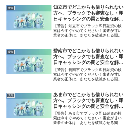
状態は、法的な手続きでリセット可能で
す。名古屋市守山区で違法業者を避け、
知立市でどこからも借りられない
愛知
借金地獄から抜け出した方々の実体験と
方へ。ブラックでも審査なし・即
確実な解決策を完全公開。
日キャッシングの罠と安全な解決
策
【警告】知立市でブラック即日融資の検
索は今すぐやめてください！審査が甘い
業者の正体は、あなたを破滅させる闇金
です。どこからも借りられない状態は、
法的な手続きでリセット可能です。知立
市で違法業者を避け、借金地獄から抜け
碧南市でどこからも借りられない
愛知
出した方々の実体験と確実な解決策を完
方へ。ブラックでも審査なし・即
全公開。
日キャッシングの罠と安全な解決
策
【警告】碧南市でブラック即日融資の検
索は今すぐやめてください！審査が甘い
業者の正体は、あなたを破滅させる闇金
です。どこからも借りられない状態は、
法的な手続きでリセット可能です。碧南
市で違法業者を避け、借金地獄から抜け
あま市でどこからも借りられない
愛知
出した方々の実体験と確実な解決策を完
方へ。ブラックでも審査なし・即
全公開。
日キャッシングの罠と安全な解決
策
【警告】あま市でブラック即日融資の検
索は今すぐやめてください！審査が甘い
業者の正体は、あなたを破滅させる闇金
です。どこからも借りられない状態は、