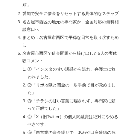
順」
愛知で安全に借金をリセットする具体的なステップ
名古屋市西区の地元の専門家か、全国対応の無料相
談窓口へ
まとめ：名古屋市西区で平穏な日常を取り戻すため
に
名古屋市西区で借金問題から抜け出した5人の実体
験コメント
①「インスタの甘い誘惑から逃れ、弁護士に救
われました」
②「リボ地獄と闇金の一歩手前で目が覚めまし
た」
③「チラシの甘い言葉に騙されず、専門家に頼
って正解でした」
④「X（旧Twitter）の個人間融資は絶対にやめる
べきです」
⑤「自営業の資金繰りで、あわや口座凍結の危