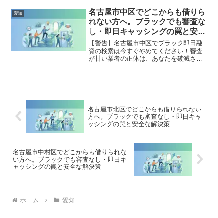
法的な手続きでリセット可能です。あま
市で違法業者を避け、借金地獄から抜け
名古屋市中区でどこからも借りら
愛知
出した方々の実体験と確実な解決策を完
れない方へ。ブラックでも審査な
全公開。
し・即日キャッシングの罠と安全
な解決策
【警告】名古屋市中区でブラック即日融
資の検索は今すぐやめてください！審査
が甘い業者の正体は、あなたを破滅させ
る闇金です。どこからも借りられない状
態は、法的な手続きでリセット可能で
す。名古屋市中区で違法業者を避け、借
金地獄から抜け出した方々の実体験と確
実な解決策を完全公開。
名古屋市北区でどこからも借りられない
方へ。ブラックでも審査なし・即日キャ
ッシングの罠と安全な解決策
名古屋市中村区でどこからも借りられな
い方へ。ブラックでも審査なし・即日キ
ャッシングの罠と安全な解決策
ホーム
愛知