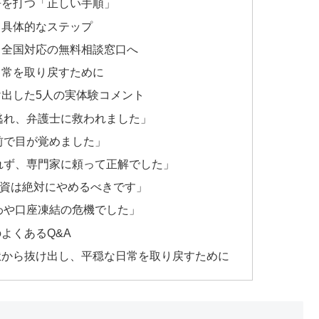
符を打つ「正しい手順」
る具体的なステップ
、全国対応の無料相談窓口へ
日常を取り戻すために
出した5人の実体験コメント
逃れ、弁護士に救われました」
前で目が覚めました」
れず、専門家に頼って正解でした」
人間融資は絶対にやめるべきです」
わや口座凍結の危機でした」
よくあるQ&A
獄から抜け出し、平穏な日常を取り戻すために