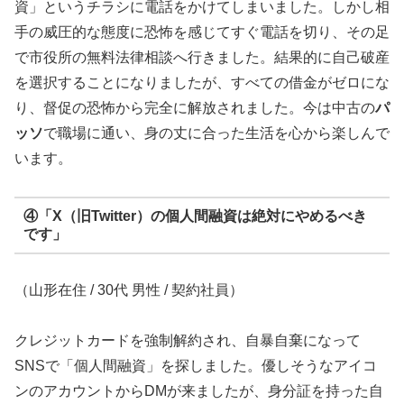
資」というチラシに電話をかけてしまいました。しかし相
手の威圧的な態度に恐怖を感じてすぐ電話を切り、その足
で市役所の無料法律相談へ行きました。結果的に自己破産
を選択することになりましたが、すべての借金がゼロにな
り、督促の恐怖から完全に解放されました。今は中古の
パ
ッソ
で職場に通い、身の丈に合った生活を心から楽しんで
います。
④「X（旧Twitter）の個人間融資は絶対にやめるべき
です」
（山形在住 / 30代 男性 / 契約社員）
クレジットカードを強制解約され、自暴自棄になって
SNSで「個人間融資」を探しました。優しそうなアイコ
ンのアカウントからDMが来ましたが、身分証を持った自