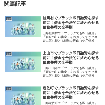
関連記事
鮭川村でブラック即日融資を探す
山形
前に！借金を合法的に終わらせる
債務整理の全手順
山形鮭川村で「ブラックでも即日融資」
「審査の甘い街金」をお探しですか？審
査に落ち続ける残酷な理由（信用情報と
申し込みブラック）から、絶対に手を出
してはいけないソフト闇金の実態まで徹
底解説。多重債務の地獄から抜け出し、
上山市でブラック即日融資を探す
山形
合法的に借金を減額・免除する「債務整
前に！借金を合法的に終わらせる
理」の正しい知識と、今すぐ督促を止め
債務整理の全手順
る無料相談窓口をご案内します。
山形上山市で「ブラックでも即日融資」
「審査の甘い街金」をお探しですか？審
査に落ち続ける残酷な理由（信用情報と
申し込みブラック）から、絶対に手を出
してはいけないソフト闇金の実態まで徹
底解説。多重債務の地獄から抜け出し、
遊佐町でブラック即日融資を探す
山形
合法的に借金を減額・免除する「債務整
前に！借金を合法的に終わらせる
理」の正しい知識と、今すぐ督促を止め
債務整理の全手順
る無料相談窓口をご案内します。
山形遊佐町で「ブラックでも即日融資」