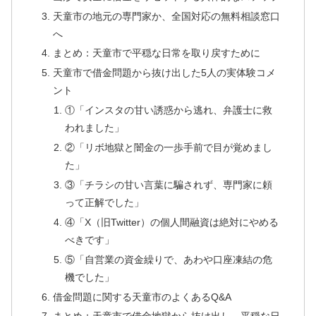
天童市の地元の専門家か、全国対応の無料相談窓口
へ
まとめ：天童市で平穏な日常を取り戻すために
天童市で借金問題から抜け出した5人の実体験コメ
ント
①「インスタの甘い誘惑から逃れ、弁護士に救
われました」
②「リボ地獄と闇金の一歩手前で目が覚めまし
た」
③「チラシの甘い言葉に騙されず、専門家に頼
って正解でした」
④「X（旧Twitter）の個人間融資は絶対にやめる
べきです」
⑤「自営業の資金繰りで、あわや口座凍結の危
機でした」
借金問題に関する天童市のよくあるQ&A