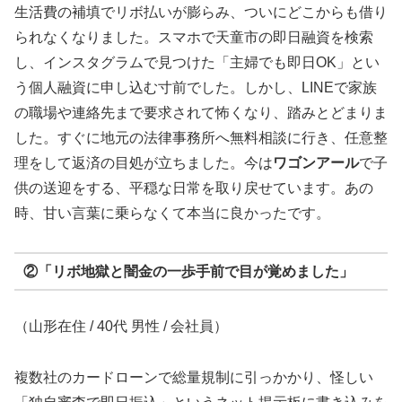
生活費の補填でリボ払いが膨らみ、ついにどこからも借り
られなくなりました。スマホで天童市の即日融資を検索
し、インスタグラムで見つけた「主婦でも即日OK」とい
う個人融資に申し込む寸前でした。しかし、LINEで家族
の職場や連絡先まで要求されて怖くなり、踏みとどまりま
した。すぐに地元の法律事務所へ無料相談に行き、任意整
理をして返済の目処が立ちました。今は
ワゴンアール
で子
供の送迎をする、平穏な日常を取り戻せています。あの
時、甘い言葉に乗らなくて本当に良かったです。
②「リボ地獄と闇金の一歩手前で目が覚めました」
（山形在住 / 40代 男性 / 会社員）
複数社のカードローンで総量規制に引っかかり、怪しい