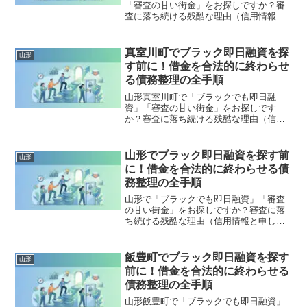
「審査の甘い街金」をお探しですか？審
査に落ち続ける残酷な理由（信用情報と
申し込みブラック）から、絶対に手を出
してはいけないソフト闇金の実態まで徹
底解説。多重債務の地獄から抜け出し、
真室川町でブラック即日融資を探
山形
合法的に借金を減額・免除する「債務整
す前に！借金を合法的に終わらせ
理」の正しい知識と、今すぐ督促を止め
る債務整理の全手順
る無料相談窓口をご案内します。
山形真室川町で「ブラックでも即日融
資」「審査の甘い街金」をお探しです
か？審査に落ち続ける残酷な理由（信用
情報と申し込みブラック）から、絶対に
手を出してはいけないソフト闇金の実態
まで徹底解説。多重債務の地獄から抜け
山形でブラック即日融資を探す前
山形
出し、合法的に借金を減額・免除する
に！借金を合法的に終わらせる債
「債務整理」の正しい知識と、今すぐ督
務整理の全手順
促を止める無料相談窓口をご案内しま
す。
山形で「ブラックでも即日融資」「審査
の甘い街金」をお探しですか？審査に落
ち続ける残酷な理由（信用情報と申し込
みブラック）から、絶対に手を出しては
いけないソフト闇金の実態まで徹底解
説。多重債務の地獄から抜け出し、合法
飯豊町でブラック即日融資を探す
山形
的に借金を減額・免除する「債務整理」
前に！借金を合法的に終わらせる
の正しい知識と、今すぐ督促を止める無
債務整理の全手順
料相談窓口をご案内します。
山形飯豊町で「ブラックでも即日融資」