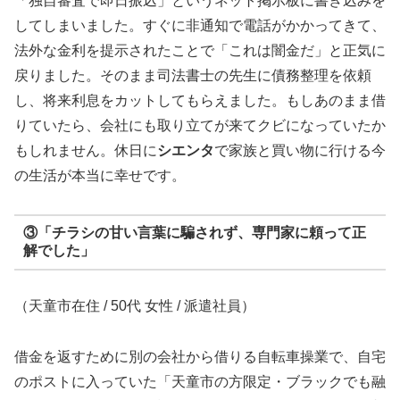
「独自審査で即日振込」というネット掲示板に書き込みを
してしまいました。すぐに非通知で電話がかかってきて、
法外な金利を提示されたことで「これは闇金だ」と正気に
戻りました。そのまま司法書士の先生に債務整理を依頼
し、将来利息をカットしてもらえました。もしあのまま借
りていたら、会社にも取り立てが来てクビになっていたか
もしれません。休日に
シエンタ
で家族と買い物に行ける今
の生活が本当に幸せです。
③「チラシの甘い言葉に騙されず、専門家に頼って正
解でした」
（天童市在住 / 50代 女性 / 派遣社員）
借金を返すために別の会社から借りる自転車操業で、自宅
のポストに入っていた「天童市の方限定・ブラックでも融