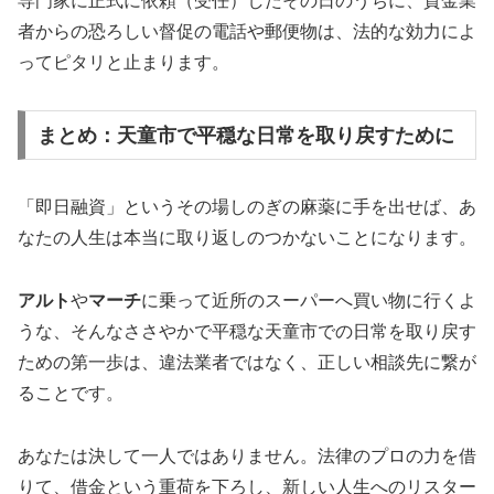
専門家に正式に依頼（受任）したその日のうちに、貸金業
者からの恐ろしい督促の電話や郵便物は、法的な効力によ
ってピタリと止まります。
まとめ：天童市で平穏な日常を取り戻すために
「即日融資」というその場しのぎの麻薬に手を出せば、あ
なたの人生は本当に取り返しのつかないことになります。
アルト
や
マーチ
に乗って近所のスーパーへ買い物に行くよ
うな、そんなささやかで平穏な天童市での日常を取り戻す
ための第一歩は、違法業者ではなく、正しい相談先に繋が
ることです。
あなたは決して一人ではありません。法律のプロの力を借
りて、借金という重荷を下ろし、新しい人生へのリスター