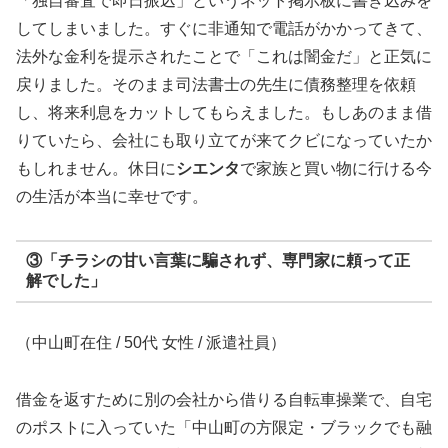
「独自審査で即日振込」というネット掲示板に書き込みを
してしまいました。すぐに非通知で電話がかかってきて、
法外な金利を提示されたことで「これは闇金だ」と正気に
戻りました。そのまま司法書士の先生に債務整理を依頼
し、将来利息をカットしてもらえました。もしあのまま借
りていたら、会社にも取り立てが来てクビになっていたか
もしれません。休日に
シエンタ
で家族と買い物に行ける今
の生活が本当に幸せです。
③「チラシの甘い言葉に騙されず、専門家に頼って正
解でした」
（中山町在住 / 50代 女性 / 派遣社員）
借金を返すために別の会社から借りる自転車操業で、自宅
のポストに入っていた「中山町の方限定・ブラックでも融