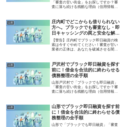
「審査の甘い街金」をお探しですか？審
査に落ち続ける残酷な理由（信用情報と
申し込みブラック）から、絶対に手を出
してはいけないソフト闇金の実態まで徹
底解説。多重債務の地獄から抜け出し、
庄内町でどこからも借りられない
山形
合法的に借金を減額・免除する「債務整
方へ。ブラックでも審査なし・即
理」の正しい知識と、今すぐ督促を止め
日キャッシングの罠と安全な解決
る無料相談窓口をご案内します。
策
【警告】庄内町でブラック即日融資の検
索は今すぐやめてください！審査が甘い
業者の正体は、あなたを破滅させる闇金
です。どこからも借りられない状態は、
法的な手続きでリセット可能です。庄内
町で違法業者を避け、借金地獄から抜け
戸沢村でブラック即日融資を探す
山形
出した方々の実体験と確実な解決策を完
前に！借金を合法的に終わらせる
全公開。
債務整理の全手順
山形戸沢村で「ブラックでも即日融資」
「審査の甘い街金」をお探しですか？審
査に落ち続ける残酷な理由（信用情報と
申し込みブラック）から、絶対に手を出
してはいけないソフト闇金の実態まで徹
底解説。多重債務の地獄から抜け出し、
山形でブラック即日融資を探す前
山形
合法的に借金を減額・免除する「債務整
に！借金を合法的に終わらせる債
理」の正しい知識と、今すぐ督促を止め
務整理の全手順
る無料相談窓口をご案内します。
山形で「ブラックでも即日融資」「審査