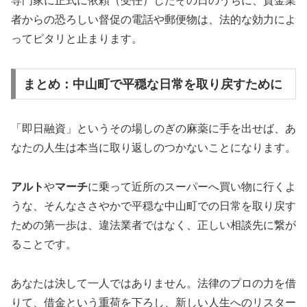
専門家に正式に依頼（受任）したその日のうちに、貸金業
者からの恐ろしい督促の電話や郵便物は、法的な効力によ
ってピタリと止まります。
まとめ：中山町で平穏な日常を取り戻すために
「即日融資」というその場しのぎの麻薬に手を出せば、あ
なたの人生は本当に取り返しのつかないことになります。
アルト
や
マーチ
に乗って近所のスーパーへ買い物に行くよ
うな、そんなささやかで平穏な中山町での日常を取り戻す
ための第一歩は、違法業者ではなく、正しい相談先に繋が
ることです。
あなたは決して一人ではありません。法律のプロの力を借
りて、借金という重荷を下ろし、新しい人生へのリスター