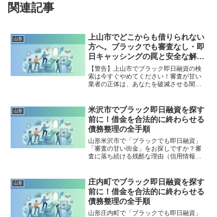
関連記事
上山市でどこからも借りられない
山形
方へ。ブラックでも審査なし・即
日キャッシングの罠と安全な解決
策
【警告】上山市でブラック即日融資の検
索は今すぐやめてください！審査が甘い
業者の正体は、あなたを破滅させる闇金
です。どこからも借りられない状態は、
法的な手続きでリセット可能です。上山
市で違法業者を避け、借金地獄から抜け
米沢市でブラック即日融資を探す
山形
出した方々の実体験と確実な解決策を完
前に！借金を合法的に終わらせる
全公開。
債務整理の全手順
山形米沢市で「ブラックでも即日融資」
「審査の甘い街金」をお探しですか？審
査に落ち続ける残酷な理由（信用情報と
申し込みブラック）から、絶対に手を出
してはいけないソフト闇金の実態まで徹
底解説。多重債務の地獄から抜け出し、
庄内町でブラック即日融資を探す
山形
合法的に借金を減額・免除する「債務整
前に！借金を合法的に終わらせる
理」の正しい知識と、今すぐ督促を止め
債務整理の全手順
る無料相談窓口をご案内します。
山形庄内町で「ブラックでも即日融資」