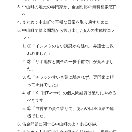
中山町の地元の専門家か、全国対応の無料相談窓口
へ
まとめ：中山町で平穏な日常を取り戻すために
中山町で借金問題から抜け出した5人の実体験コメ
ント
①「インスタの甘い誘惑から逃れ、弁護士に救
われました」
②「リボ地獄と闇金の一歩手前で目が覚めまし
た」
③「チラシの甘い言葉に騙されず、専門家に頼
って正解でした」
④「X（旧Twitter）の個人間融資は絶対にやめる
べきです」
⑤「自営業の資金繰りで、あわや口座凍結の危
機でした」
借金問題に関する中山町のよくあるQ&A