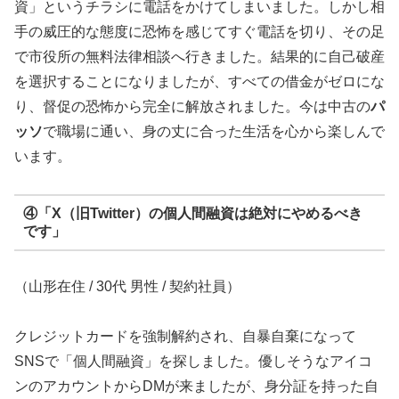
資」というチラシに電話をかけてしまいました。しかし相
手の威圧的な態度に恐怖を感じてすぐ電話を切り、その足
で市役所の無料法律相談へ行きました。結果的に自己破産
を選択することになりましたが、すべての借金がゼロにな
り、督促の恐怖から完全に解放されました。今は中古の
パ
ッソ
で職場に通い、身の丈に合った生活を心から楽しんで
います。
④「X（旧Twitter）の個人間融資は絶対にやめるべき
です」
（山形在住 / 30代 男性 / 契約社員）
クレジットカードを強制解約され、自暴自棄になって
SNSで「個人間融資」を探しました。優しそうなアイコ
ンのアカウントからDMが来ましたが、身分証を持った自