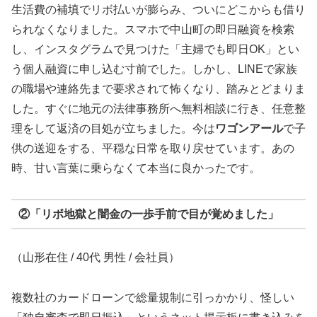
生活費の補填でリボ払いが膨らみ、ついにどこからも借り
られなくなりました。スマホで中山町の即日融資を検索
し、インスタグラムで見つけた「主婦でも即日OK」とい
う個人融資に申し込む寸前でした。しかし、LINEで家族
の職場や連絡先まで要求されて怖くなり、踏みとどまりま
した。すぐに地元の法律事務所へ無料相談に行き、任意整
理をして返済の目処が立ちました。今は
ワゴンアール
で子
供の送迎をする、平穏な日常を取り戻せています。あの
時、甘い言葉に乗らなくて本当に良かったです。
②「リボ地獄と闇金の一歩手前で目が覚めました」
（山形在住 / 40代 男性 / 会社員）
複数社のカードローンで総量規制に引っかかり、怪しい