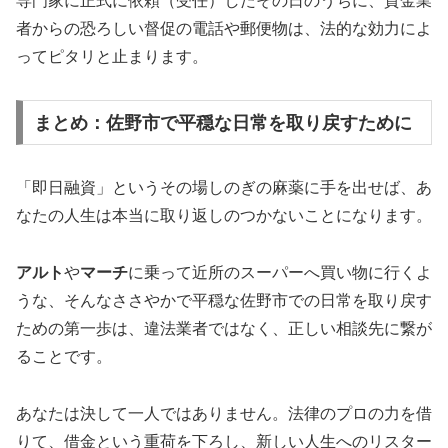
専門家に正式に依頼（受任）したその日のうちに、貸金業
者からの恐ろしい督促の電話や郵便物は、法的な効力によ
ってピタリと止まります。
まとめ：佐野市で平穏な日常を取り戻すために
「即日融資」というその場しのぎの麻薬に手を出せば、あ
なたの人生は本当に取り返しのつかないことになります。
アルト
や
マーチ
に乗って近所のスーパーへ買い物に行くよ
うな、そんなささやかで平穏な佐野市での日常を取り戻す
ための第一歩は、違法業者ではなく、正しい相談先に繋が
ることです。
あなたは決して一人ではありません。法律のプロの力を借
りて、借金という重荷を下ろし、新しい人生へのリスター