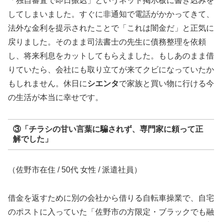
「独自審査で即日振込」というネット掲示板に書き込みを
してしまいました。すぐに非通知で電話がかかってきて、
法外な金利を提示されたことで「これは闇金だ」と正気に
戻りました。そのまま司法書士の先生に債務整理を依頼
し、将来利息をカットしてもらえました。もしあのまま借
りていたら、会社にも取り立てが来てクビになっていたか
もしれません。休日に
シエンタ
で家族と買い物に行ける今
の生活が本当に幸せです。
③「チラシの甘い言葉に騙されず、専門家に頼って正
解でした」
（佐野市在住 / 50代 女性 / 派遣社員）
借金を返すために別の会社から借りる自転車操業で、自宅
のポストに入っていた「佐野市の方限定・ブラックでも融