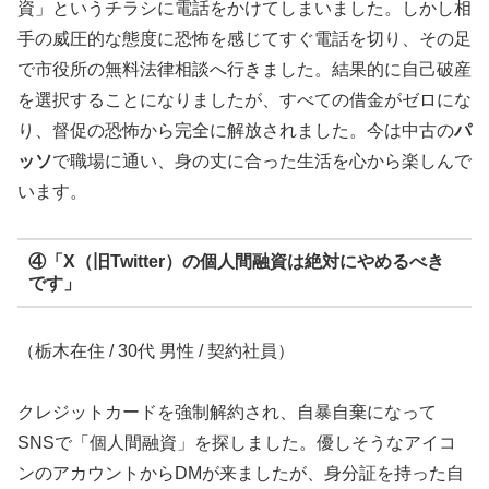
資」というチラシに電話をかけてしまいました。しかし相
手の威圧的な態度に恐怖を感じてすぐ電話を切り、その足
で市役所の無料法律相談へ行きました。結果的に自己破産
を選択することになりましたが、すべての借金がゼロにな
り、督促の恐怖から完全に解放されました。今は中古の
パ
ッソ
で職場に通い、身の丈に合った生活を心から楽しんで
います。
④「X（旧Twitter）の個人間融資は絶対にやめるべき
です」
（栃木在住 / 30代 男性 / 契約社員）
クレジットカードを強制解約され、自暴自棄になって
SNSで「個人間融資」を探しました。優しそうなアイコ
ンのアカウントからDMが来ましたが、身分証を持った自