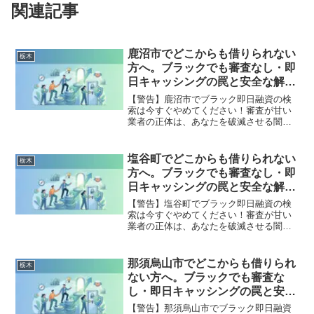
関連記事
鹿沼市でどこからも借りられない
栃木
方へ。ブラックでも審査なし・即
日キャッシングの罠と安全な解決
策
【警告】鹿沼市でブラック即日融資の検
索は今すぐやめてください！審査が甘い
業者の正体は、あなたを破滅させる闇金
です。どこからも借りられない状態は、
法的な手続きでリセット可能です。鹿沼
市で違法業者を避け、借金地獄から抜け
塩谷町でどこからも借りられない
栃木
出した方々の実体験と確実な解決策を完
方へ。ブラックでも審査なし・即
全公開。
日キャッシングの罠と安全な解決
策
【警告】塩谷町でブラック即日融資の検
索は今すぐやめてください！審査が甘い
業者の正体は、あなたを破滅させる闇金
です。どこからも借りられない状態は、
法的な手続きでリセット可能です。塩谷
町で違法業者を避け、借金地獄から抜け
那須烏山市でどこからも借りられ
栃木
出した方々の実体験と確実な解決策を完
ない方へ。ブラックでも審査な
全公開。
し・即日キャッシングの罠と安全
な解決策
【警告】那須烏山市でブラック即日融資