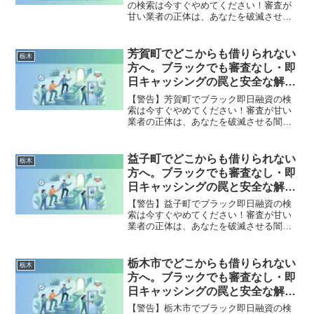
の検索は今すぐやめてください！審査が
甘い業者の正体は、あなたを破滅させる
闇金です。どこからも借りられない状態
は、法的な手続きでリセット可能です。
那須烏山市で違法業者を避け、借金地獄
芳賀町でどこからも借りられない
栃木
から抜け出した方々の実体験と確実な解
方へ。ブラックでも審査なし・即
決策を完全公開。
日キャッシングの罠と安全な解決
策
【警告】芳賀町でブラック即日融資の検
索は今すぐやめてください！審査が甘い
業者の正体は、あなたを破滅させる闇金
です。どこからも借りられない状態は、
法的な手続きでリセット可能です。芳賀
町で違法業者を避け、借金地獄から抜け
益子町でどこからも借りられない
栃木
出した方々の実体験と確実な解決策を完
方へ。ブラックでも審査なし・即
全公開。
日キャッシングの罠と安全な解決
策
【警告】益子町でブラック即日融資の検
索は今すぐやめてください！審査が甘い
業者の正体は、あなたを破滅させる闇金
です。どこからも借りられない状態は、
法的な手続きでリセット可能です。益子
町で違法業者を避け、借金地獄から抜け
栃木市でどこからも借りられない
栃木
出した方々の実体験と確実な解決策を完
方へ。ブラックでも審査なし・即
全公開。
日キャッシングの罠と安全な解決
策
【警告】栃木市でブラック即日融資の検