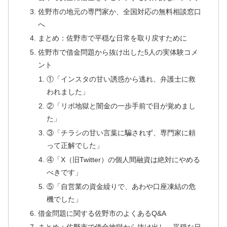
佐野市の地元の専門家か、全国対応の無料相談窓口
へ
まとめ：佐野市で平穏な日常を取り戻すために
佐野市で借金問題から抜け出した5人の実体験コメ
ント
①「インスタの甘い誘惑から逃れ、弁護士に救
われました」
②「リボ地獄と闇金の一歩手前で目が覚めまし
た」
③「チラシの甘い言葉に騙されず、専門家に頼
って正解でした」
④「X（旧Twitter）の個人間融資は絶対にやめる
べきです」
⑤「自営業の資金繰りで、あわや口座凍結の危
機でした」
借金問題に関する佐野市のよくあるQ&A