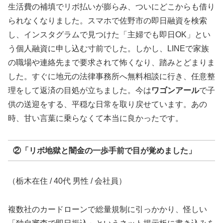
生活費の補填でリボ払いが膨らみ、ついにどこからも借り
られなくなりました。スマホで佐野市の即日融資を検索
し、インスタグラムで見つけた「主婦でも即日OK」とい
う個人融資に申し込む寸前でした。しかし、LINEで家族
の職場や連絡先まで要求されて怖くなり、踏みとどまりま
した。すぐに地元の法律事務所へ無料相談に行き、任意整
理をして返済の目処が立ちました。今は
ワゴンアール
で子
供の送迎をする、平穏な日常を取り戻せています。あの
時、甘い言葉に乗らなくて本当に良かったです。
②「リボ地獄と闇金の一歩手前で目が覚めました」
（栃木在住 / 40代 男性 / 会社員）
複数社のカードローンで総量規制に引っかかり、怪しい