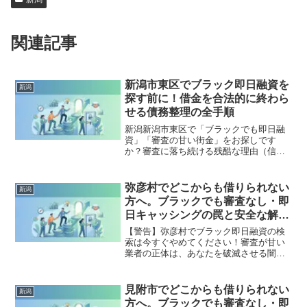
関連記事
新潟市東区でブラック即日融資を
新潟
探す前に！借金を合法的に終わら
せる債務整理の全手順
新潟新潟市東区で「ブラックでも即日融
資」「審査の甘い街金」をお探しです
か？審査に落ち続ける残酷な理由（信用
情報と申し込みブラック）から、絶対に
手を出してはいけないソフト闇金の実態
まで徹底解説。多重債務の地獄から抜け
弥彦村でどこからも借りられない
新潟
出し、合法的に借金を減額・免除する
方へ。ブラックでも審査なし・即
「債務整理」の正しい知識と、今すぐ督
日キャッシングの罠と安全な解決
促を止める無料相談窓口をご案内しま
策
す。
【警告】弥彦村でブラック即日融資の検
索は今すぐやめてください！審査が甘い
業者の正体は、あなたを破滅させる闇金
です。どこからも借りられない状態は、
法的な手続きでリセット可能です。弥彦
村で違法業者を避け、借金地獄から抜け
見附市でどこからも借りられない
新潟
出した方々の実体験と確実な解決策を完
方へ。ブラックでも審査なし・即