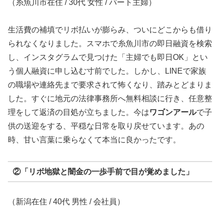
（糸魚川市在住 / 30代 女性 / パート主婦）
生活費の補填でリボ払いが膨らみ、ついにどこからも借り
られなくなりました。スマホで糸魚川市の即日融資を検索
し、インスタグラムで見つけた「主婦でも即日OK」とい
う個人融資に申し込む寸前でした。しかし、LINEで家族
の職場や連絡先まで要求されて怖くなり、踏みとどまりま
した。すぐに地元の法律事務所へ無料相談に行き、任意整
理をして返済の目処が立ちました。今は
ワゴンアール
で子
供の送迎をする、平穏な日常を取り戻せています。あの
時、甘い言葉に乗らなくて本当に良かったです。
②「リボ地獄と闇金の一歩手前で目が覚めました」
（新潟在住 / 40代 男性 / 会社員）