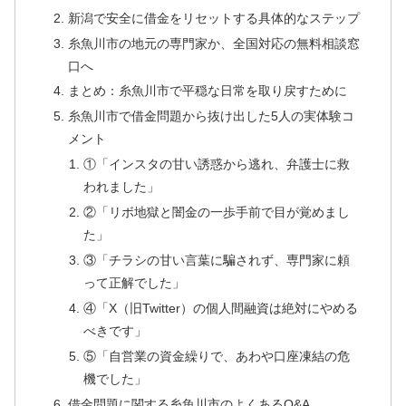
新潟で安全に借金をリセットする具体的なステップ
糸魚川市の地元の専門家か、全国対応の無料相談窓
口へ
まとめ：糸魚川市で平穏な日常を取り戻すために
糸魚川市で借金問題から抜け出した5人の実体験コ
メント
①「インスタの甘い誘惑から逃れ、弁護士に救
われました」
②「リボ地獄と闇金の一歩手前で目が覚めまし
た」
③「チラシの甘い言葉に騙されず、専門家に頼
って正解でした」
④「X（旧Twitter）の個人間融資は絶対にやめる
べきです」
⑤「自営業の資金繰りで、あわや口座凍結の危
機でした」
借金問題に関する糸魚川市のよくあるQ&A