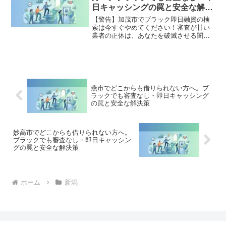
全公開。
日キャッシングの罠と安全な解決
策
【警告】加茂市でブラック即日融資の検
索は今すぐやめてください！審査が甘い
業者の正体は、あなたを破滅させる闇金
です。どこからも借りられない状態は、
法的な手続きでリセット可能です。加茂
市で違法業者を避け、借金地獄から抜け
出した方々の実体験と確実な解決策を完
全公開。
燕市でどこからも借りられない方へ。ブ
ラックでも審査なし・即日キャッシング
の罠と安全な解決策
妙高市でどこからも借りられない方へ。
ブラックでも審査なし・即日キャッシン
グの罠と安全な解決策
ホーム
新潟