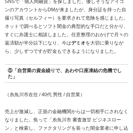
SNSで「個人間融資」を探しました。優しそうなアイコ
ンのアカウントからDMが来ましたが、身分証を持った自
撮り写真（セルフィー）を要求されて危険を感じました。
ネットで調べるとソフト闇金の典型的な手口だと分かり、
すぐに弁護士に相談しました。任意整理のおかげで月々の
返済額が半分以下になり、今は
デミオ
を大切に乗りなが
ら、少しずつですが貯金もできるようになりました。
⑤「自営業の資金繰りで、あわや口座凍結の危機でし
た」
（糸魚川市在住 / 40代 男性 / 自営業）
売上が激減し、正規の金融機関からは一切相手にされなく
なりました。焦って「糸魚川市 審査激甘 ビジネスロー
ン」と検索し、ファクタリングを装った闇金業者に申し込