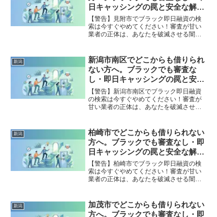
全公開。
日キャッシングの罠と安全な解決
策
【警告】見附市でブラック即日融資の検
索は今すぐやめてください！審査が甘い
業者の正体は、あなたを破滅させる闇金
です。どこからも借りられない状態は、
法的な手続きでリセット可能です。見附
市で違法業者を避け、借金地獄から抜け
新潟市南区でどこからも借りられ
新潟
出した方々の実体験と確実な解決策を完
ない方へ。ブラックでも審査な
全公開。
し・即日キャッシングの罠と安全
な解決策
【警告】新潟市南区でブラック即日融資
の検索は今すぐやめてください！審査が
甘い業者の正体は、あなたを破滅させる
闇金です。どこからも借りられない状態
は、法的な手続きでリセット可能です。
新潟市南区で違法業者を避け、借金地獄
柏崎市でどこからも借りられない
新潟
から抜け出した方々の実体験と確実な解
方へ。ブラックでも審査なし・即
決策を完全公開。
日キャッシングの罠と安全な解決
策
【警告】柏崎市でブラック即日融資の検
索は今すぐやめてください！審査が甘い
業者の正体は、あなたを破滅させる闇金
です。どこからも借りられない状態は、
法的な手続きでリセット可能です。柏崎
市で違法業者を避け、借金地獄から抜け
加茂市でどこからも借りられない
新潟
出した方々の実体験と確実な解決策を完
方へ。ブラックでも審査なし・即