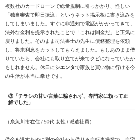
複数社のカードローンで総量規制に引っかかり、怪しい
「独自審査で即日振込」というネット掲示板に書き込みを
してしまいました。すぐに非通知で電話がかかってきて、
法外な金利を提示されたことで「これは闇金だ」と正気に
戻りました。そのまま司法書士の先生に債務整理を依頼
し、将来利息をカットしてもらえました。もしあのまま借
りていたら、会社にも取り立てが来てクビになっていたか
もしれません。休日に
シエンタ
で家族と買い物に行ける今
の生活が本当に幸せです。
③「チラシの甘い言葉に騙されず、専門家に頼って正
解でした」
（糸魚川市在住 / 50代 女性 / 派遣社員）
借金を返すために別の会社から借りる自転車操業で、自宅