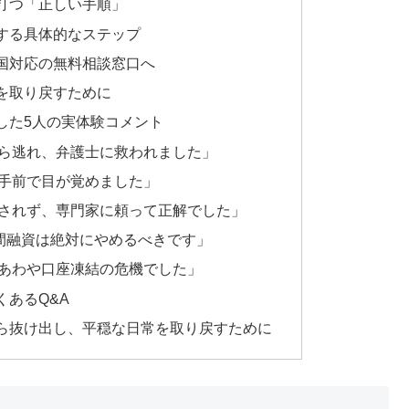
打つ「正しい手順」
する具体的なステップ
国対応の無料相談窓口へ
を取り戻すために
した5人の実体験コメント
ら逃れ、弁護士に救われました」
手前で目が覚めました」
されず、専門家に頼って正解でした」
個人間融資は絶対にやめるべきです」
あわや口座凍結の危機でした」
あるQ&A
ら抜け出し、平穏な日常を取り戻すために