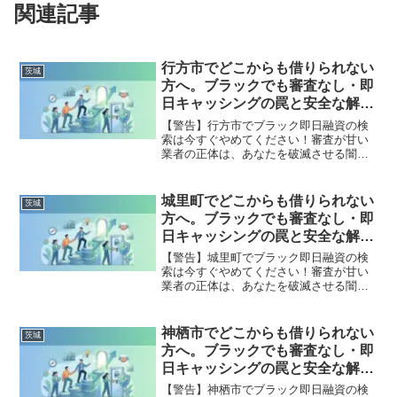
関連記事
行方市でどこからも借りられない
茨城
方へ。ブラックでも審査なし・即
日キャッシングの罠と安全な解決
策
【警告】行方市でブラック即日融資の検
索は今すぐやめてください！審査が甘い
業者の正体は、あなたを破滅させる闇金
です。どこからも借りられない状態は、
法的な手続きでリセット可能です。行方
市で違法業者を避け、借金地獄から抜け
城里町でどこからも借りられない
茨城
出した方々の実体験と確実な解決策を完
方へ。ブラックでも審査なし・即
全公開。
日キャッシングの罠と安全な解決
策
【警告】城里町でブラック即日融資の検
索は今すぐやめてください！審査が甘い
業者の正体は、あなたを破滅させる闇金
です。どこからも借りられない状態は、
法的な手続きでリセット可能です。城里
町で違法業者を避け、借金地獄から抜け
神栖市でどこからも借りられない
茨城
出した方々の実体験と確実な解決策を完
方へ。ブラックでも審査なし・即
全公開。
日キャッシングの罠と安全な解決
策
【警告】神栖市でブラック即日融資の検