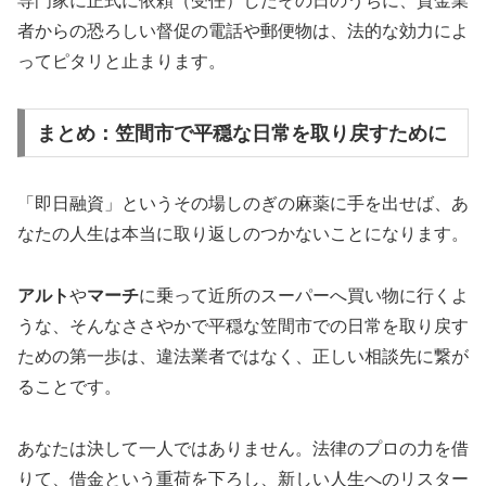
専門家に正式に依頼（受任）したその日のうちに、貸金業
者からの恐ろしい督促の電話や郵便物は、法的な効力によ
ってピタリと止まります。
まとめ：笠間市で平穏な日常を取り戻すために
「即日融資」というその場しのぎの麻薬に手を出せば、あ
なたの人生は本当に取り返しのつかないことになります。
アルト
や
マーチ
に乗って近所のスーパーへ買い物に行くよ
うな、そんなささやかで平穏な笠間市での日常を取り戻す
ための第一歩は、違法業者ではなく、正しい相談先に繋が
ることです。
あなたは決して一人ではありません。法律のプロの力を借
りて、借金という重荷を下ろし、新しい人生へのリスター