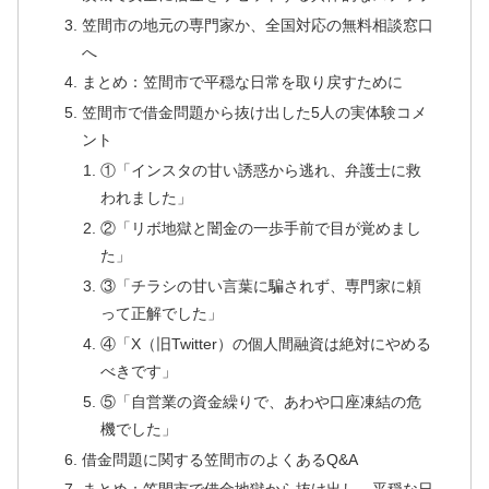
笠間市の地元の専門家か、全国対応の無料相談窓口
へ
まとめ：笠間市で平穏な日常を取り戻すために
笠間市で借金問題から抜け出した5人の実体験コメ
ント
①「インスタの甘い誘惑から逃れ、弁護士に救
われました」
②「リボ地獄と闇金の一歩手前で目が覚めまし
た」
③「チラシの甘い言葉に騙されず、専門家に頼
って正解でした」
④「X（旧Twitter）の個人間融資は絶対にやめる
べきです」
⑤「自営業の資金繰りで、あわや口座凍結の危
機でした」
借金問題に関する笠間市のよくあるQ&A