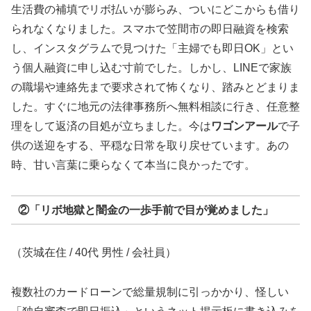
生活費の補填でリボ払いが膨らみ、ついにどこからも借り
られなくなりました。スマホで笠間市の即日融資を検索
し、インスタグラムで見つけた「主婦でも即日OK」とい
う個人融資に申し込む寸前でした。しかし、LINEで家族
の職場や連絡先まで要求されて怖くなり、踏みとどまりま
した。すぐに地元の法律事務所へ無料相談に行き、任意整
理をして返済の目処が立ちました。今は
ワゴンアール
で子
供の送迎をする、平穏な日常を取り戻せています。あの
時、甘い言葉に乗らなくて本当に良かったです。
②「リボ地獄と闇金の一歩手前で目が覚めました」
（茨城在住 / 40代 男性 / 会社員）
複数社のカードローンで総量規制に引っかかり、怪しい