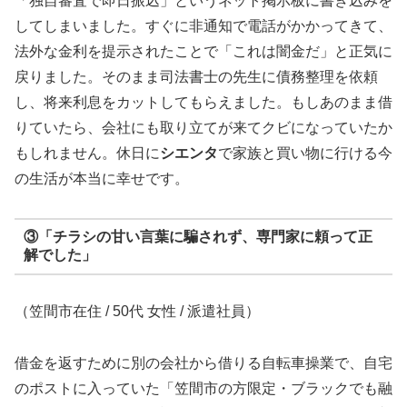
「独自審査で即日振込」というネット掲示板に書き込みを
してしまいました。すぐに非通知で電話がかかってきて、
法外な金利を提示されたことで「これは闇金だ」と正気に
戻りました。そのまま司法書士の先生に債務整理を依頼
し、将来利息をカットしてもらえました。もしあのまま借
りていたら、会社にも取り立てが来てクビになっていたか
もしれません。休日に
シエンタ
で家族と買い物に行ける今
の生活が本当に幸せです。
③「チラシの甘い言葉に騙されず、専門家に頼って正
解でした」
（笠間市在住 / 50代 女性 / 派遣社員）
借金を返すために別の会社から借りる自転車操業で、自宅
のポストに入っていた「笠間市の方限定・ブラックでも融