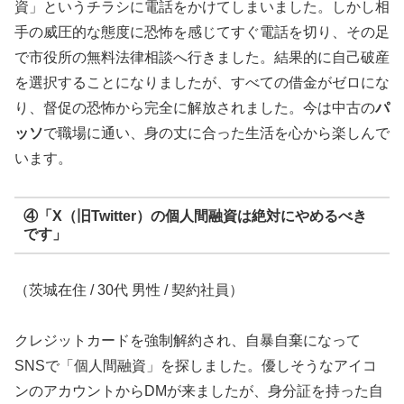
資」というチラシに電話をかけてしまいました。しかし相
手の威圧的な態度に恐怖を感じてすぐ電話を切り、その足
で市役所の無料法律相談へ行きました。結果的に自己破産
を選択することになりましたが、すべての借金がゼロにな
り、督促の恐怖から完全に解放されました。今は中古の
パ
ッソ
で職場に通い、身の丈に合った生活を心から楽しんで
います。
④「X（旧Twitter）の個人間融資は絶対にやめるべき
です」
（茨城在住 / 30代 男性 / 契約社員）
クレジットカードを強制解約され、自暴自棄になって
SNSで「個人間融資」を探しました。優しそうなアイコ
ンのアカウントからDMが来ましたが、身分証を持った自