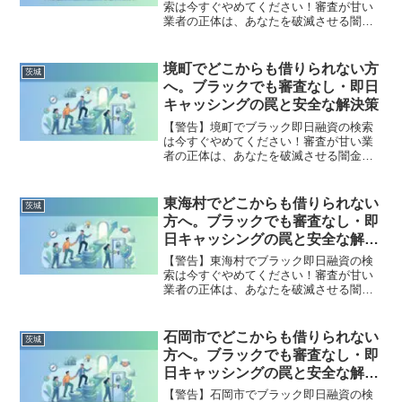
索は今すぐやめてください！審査が甘い
業者の正体は、あなたを破滅させる闇金
です。どこからも借りられない状態は、
法的な手続きでリセット可能です。神栖
市で違法業者を避け、借金地獄から抜け
境町でどこからも借りられない方
茨城
出した方々の実体験と確実な解決策を完
へ。ブラックでも審査なし・即日
全公開。
キャッシングの罠と安全な解決策
【警告】境町でブラック即日融資の検索
は今すぐやめてください！審査が甘い業
者の正体は、あなたを破滅させる闇金で
す。どこからも借りられない状態は、法
的な手続きでリセット可能です。境町で
違法業者を避け、借金地獄から抜け出し
東海村でどこからも借りられない
茨城
た方々の実体験と確実な解決策を完全公
方へ。ブラックでも審査なし・即
開。
日キャッシングの罠と安全な解決
策
【警告】東海村でブラック即日融資の検
索は今すぐやめてください！審査が甘い
業者の正体は、あなたを破滅させる闇金
です。どこからも借りられない状態は、
法的な手続きでリセット可能です。東海
村で違法業者を避け、借金地獄から抜け
石岡市でどこからも借りられない
茨城
出した方々の実体験と確実な解決策を完
方へ。ブラックでも審査なし・即
全公開。
日キャッシングの罠と安全な解決
策
【警告】石岡市でブラック即日融資の検