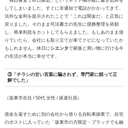
「独自審査で即日振込」というネット掲示板に書き込みを
してしまいました。すぐに非通知で電話がかかってきて、
法外な金利を提示されたことで「これは闇金だ」と正気に
戻りました。そのまま司法書士の先生に債務整理を依頼
し、将来利息をカットしてもらえました。もしあのまま借
りていたら、会社にも取り立てが来てクビになっていたか
もしれません。休日に
シエンタ
で家族と買い物に行ける今
の生活が本当に幸せです。
③「チラシの甘い言葉に騙されず、専門家に頼って正
解でした」
（坂東市在住 / 50代 女性 / 派遣社員）
借金を返すために別の会社から借りる自転車操業で、自宅
のポストに入っていた「坂東市の方限定・ブラックでも融