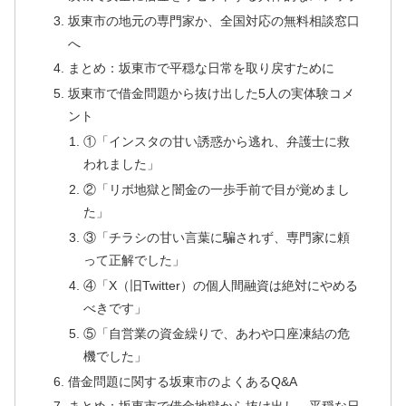
坂東市の地元の専門家か、全国対応の無料相談窓口
へ
まとめ：坂東市で平穏な日常を取り戻すために
坂東市で借金問題から抜け出した5人の実体験コメ
ント
①「インスタの甘い誘惑から逃れ、弁護士に救
われました」
②「リボ地獄と闇金の一歩手前で目が覚めまし
た」
③「チラシの甘い言葉に騙されず、専門家に頼
って正解でした」
④「X（旧Twitter）の個人間融資は絶対にやめる
べきです」
⑤「自営業の資金繰りで、あわや口座凍結の危
機でした」
借金問題に関する坂東市のよくあるQ&A