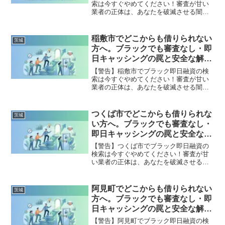
索は今すぐやめてください！審査が甘い
業者の正体は、あなたを破滅させる闇金
です。どこからも借りられない状態は、
法的な手続きでリセット可能です。古河
市で違法業者を避け、借金地獄から抜け
稲敷市でどこからも借りられない
茨城
出した方々の実体験と確実な解決策を完
方へ。ブラックでも審査なし・即
全公開。
日キャッシングの罠と安全な解決
策
【警告】稲敷市でブラック即日融資の検
索は今すぐやめてください！審査が甘い
業者の正体は、あなたを破滅させる闇金
です。どこからも借りられない状態は、
法的な手続きでリセット可能です。稲敷
市で違法業者を避け、借金地獄から抜け
つくば市でどこからも借りられな
茨城
出した方々の実体験と確実な解決策を完
い方へ。ブラックでも審査なし・
全公開。
即日キャッシングの罠と安全な解
決策
【警告】つくば市でブラック即日融資の
検索は今すぐやめてください！審査が甘
い業者の正体は、あなたを破滅させる闇
金です。どこからも借りられない状態
は、法的な手続きでリセット可能です。
つくば市で違法業者を避け、借金地獄か
阿見町でどこからも借りられない
茨城
ら抜け出した方々の実体験と確実な解決
方へ。ブラックでも審査なし・即
策を完全公開。
日キャッシングの罠と安全な解決
策
【警告】阿見町でブラック即日融資の検