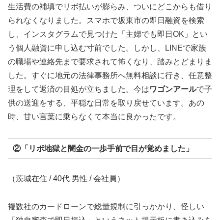
生活費の補填でリボ払いが膨らみ、ついにどこからも借り
られなくなりました。スマホで坂東市の即日融資を検索
し、インスタグラムで見つけた「主婦でも即日OK」とい
う個人融資に申し込む寸前でした。しかし、LINEで家族
の職場や連絡先まで要求されて怖くなり、踏みとどまりま
した。すぐに地元の法律事務所へ無料相談に行き、任意整
理をして返済の目処が立ちました。今は
ワゴンアール
で子
供の送迎をする、平穏な日常を取り戻せています。あの
時、甘い言葉に乗らなくて本当に良かったです。
②「リボ地獄と闇金の一歩手前で目が覚めました」
（茨城在住 / 40代 男性 / 会社員）
複数社のカードローンで総量規制に引っかかり、怪しい