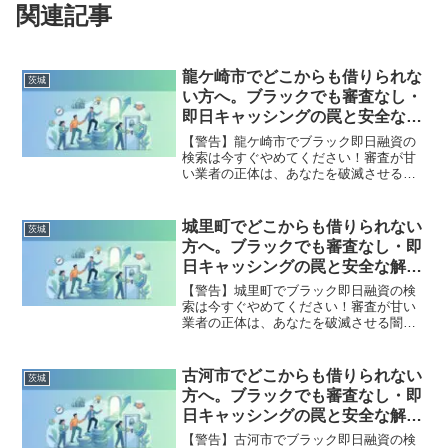
関連記事
龍ケ崎市でどこからも借りられな
茨城
い方へ。ブラックでも審査なし・
即日キャッシングの罠と安全な解
決策
【警告】龍ケ崎市でブラック即日融資の
検索は今すぐやめてください！審査が甘
い業者の正体は、あなたを破滅させる闇
金です。どこからも借りられない状態
は、法的な手続きでリセット可能です。
龍ケ崎市で違法業者を避け、借金地獄か
城里町でどこからも借りられない
茨城
ら抜け出した方々の実体験と確実な解決
方へ。ブラックでも審査なし・即
策を完全公開。
日キャッシングの罠と安全な解決
策
【警告】城里町でブラック即日融資の検
索は今すぐやめてください！審査が甘い
業者の正体は、あなたを破滅させる闇金
です。どこからも借りられない状態は、
法的な手続きでリセット可能です。城里
町で違法業者を避け、借金地獄から抜け
古河市でどこからも借りられない
茨城
出した方々の実体験と確実な解決策を完
方へ。ブラックでも審査なし・即
全公開。
日キャッシングの罠と安全な解決
策
【警告】古河市でブラック即日融資の検