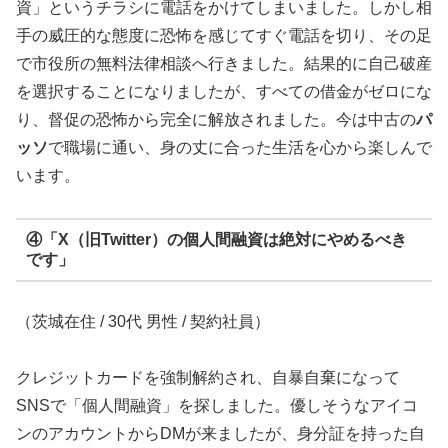
資」というチラシに電話をかけてしまいました。しかし相
手の威圧的な態度に恐怖を感じてすぐ電話を切り、その足
で市役所の無料法律相談へ行きました。結果的に自己破産
を選択することになりましたが、すべての借金がゼロにな
り、督促の恐怖から完全に解放されました。今は中古の
パ
ッソ
で職場に通い、身の丈に合った生活を心から楽しんで
います。
④「X（旧Twitter）の個人間融資は絶対にやめるべき
です」
（茨城在住 / 30代 男性 / 契約社員）
クレジットカードを強制解約され、自暴自棄になって
SNSで「個人間融資」を探しました。優しそうなアイコ
ンのアカウントからDMが来ましたが、身分証を持った自