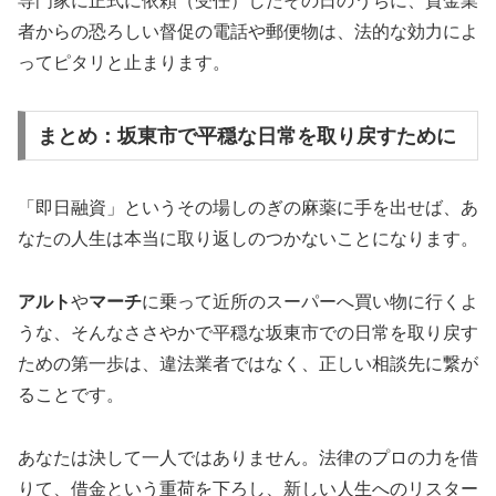
専門家に正式に依頼（受任）したその日のうちに、貸金業
者からの恐ろしい督促の電話や郵便物は、法的な効力によ
ってピタリと止まります。
まとめ：坂東市で平穏な日常を取り戻すために
「即日融資」というその場しのぎの麻薬に手を出せば、あ
なたの人生は本当に取り返しのつかないことになります。
アルト
や
マーチ
に乗って近所のスーパーへ買い物に行くよ
うな、そんなささやかで平穏な坂東市での日常を取り戻す
ための第一歩は、違法業者ではなく、正しい相談先に繋が
ることです。
あなたは決して一人ではありません。法律のプロの力を借
りて、借金という重荷を下ろし、新しい人生へのリスター