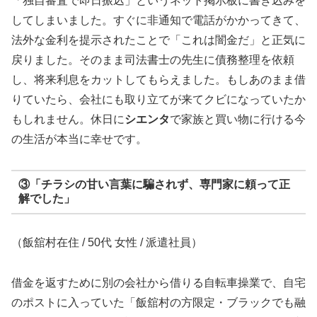
「独自審査で即日振込」というネット掲示板に書き込みを
してしまいました。すぐに非通知で電話がかかってきて、
法外な金利を提示されたことで「これは闇金だ」と正気に
戻りました。そのまま司法書士の先生に債務整理を依頼
し、将来利息をカットしてもらえました。もしあのまま借
りていたら、会社にも取り立てが来てクビになっていたか
もしれません。休日に
シエンタ
で家族と買い物に行ける今
の生活が本当に幸せです。
③「チラシの甘い言葉に騙されず、専門家に頼って正
解でした」
（飯舘村在住 / 50代 女性 / 派遣社員）
借金を返すために別の会社から借りる自転車操業で、自宅
のポストに入っていた「飯舘村の方限定・ブラックでも融