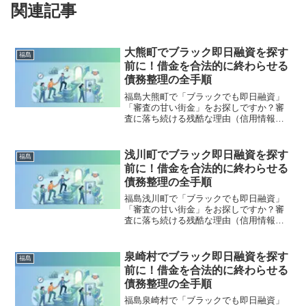
関連記事
大熊町でブラック即日融資を探す
福島
前に！借金を合法的に終わらせる
債務整理の全手順
福島大熊町で「ブラックでも即日融資」
「審査の甘い街金」をお探しですか？審
査に落ち続ける残酷な理由（信用情報と
申し込みブラック）から、絶対に手を出
してはいけないソフト闇金の実態まで徹
底解説。多重債務の地獄から抜け出し、
浅川町でブラック即日融資を探す
福島
合法的に借金を減額・免除する「債務整
前に！借金を合法的に終わらせる
理」の正しい知識と、今すぐ督促を止め
債務整理の全手順
る無料相談窓口をご案内します。
福島浅川町で「ブラックでも即日融資」
「審査の甘い街金」をお探しですか？審
査に落ち続ける残酷な理由（信用情報と
申し込みブラック）から、絶対に手を出
してはいけないソフト闇金の実態まで徹
底解説。多重債務の地獄から抜け出し、
泉崎村でブラック即日融資を探す
福島
合法的に借金を減額・免除する「債務整
前に！借金を合法的に終わらせる
理」の正しい知識と、今すぐ督促を止め
債務整理の全手順
る無料相談窓口をご案内します。
福島泉崎村で「ブラックでも即日融資」