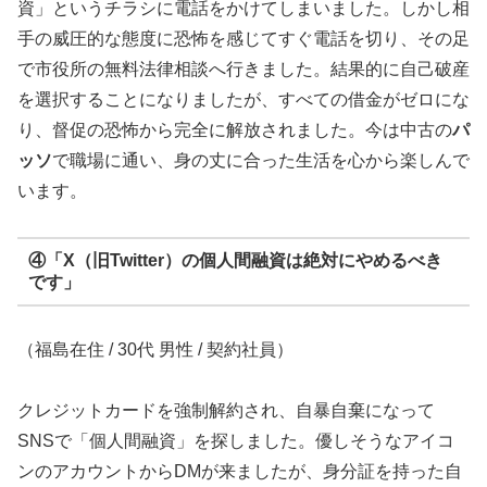
資」というチラシに電話をかけてしまいました。しかし相
手の威圧的な態度に恐怖を感じてすぐ電話を切り、その足
で市役所の無料法律相談へ行きました。結果的に自己破産
を選択することになりましたが、すべての借金がゼロにな
り、督促の恐怖から完全に解放されました。今は中古の
パ
ッソ
で職場に通い、身の丈に合った生活を心から楽しんで
います。
④「X（旧Twitter）の個人間融資は絶対にやめるべき
です」
（福島在住 / 30代 男性 / 契約社員）
クレジットカードを強制解約され、自暴自棄になって
SNSで「個人間融資」を探しました。優しそうなアイコ
ンのアカウントからDMが来ましたが、身分証を持った自