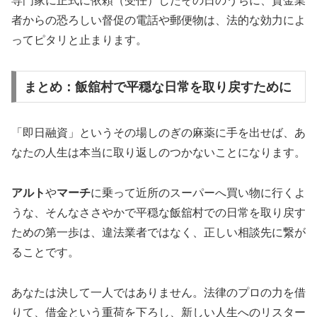
専門家に正式に依頼（受任）したその日のうちに、貸金業
者からの恐ろしい督促の電話や郵便物は、法的な効力によ
ってピタリと止まります。
まとめ：飯舘村で平穏な日常を取り戻すために
「即日融資」というその場しのぎの麻薬に手を出せば、あ
なたの人生は本当に取り返しのつかないことになります。
アルト
や
マーチ
に乗って近所のスーパーへ買い物に行くよ
うな、そんなささやかで平穏な飯舘村での日常を取り戻す
ための第一歩は、違法業者ではなく、正しい相談先に繋が
ることです。
あなたは決して一人ではありません。法律のプロの力を借
りて、借金という重荷を下ろし、新しい人生へのリスター