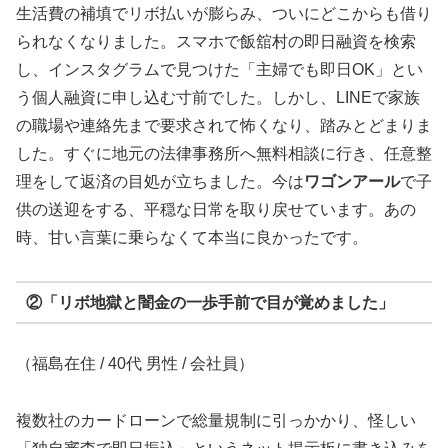
生活費の補填でリボ払いが膨らみ、ついにどこからも借り
られなくなりました。スマホで飯舘村の即日融資を検索
し、インスタグラムで見つけた「主婦でも即日OK」とい
う個人融資に申し込む寸前でした。しかし、LINEで家族
の職場や連絡先まで要求されて怖くなり、踏みとどまりま
した。すぐに地元の法律事務所へ無料相談に行き、任意整
理をして返済の目処が立ちました。今は
ワゴンアール
で子
供の送迎をする、平穏な日常を取り戻せています。あの
時、甘い言葉に乗らなくて本当に良かったです。
②「リボ地獄と闇金の一歩手前で目が覚めました」
（福島在住 / 40代 男性 / 会社員）
複数社のカードローンで総量規制に引っかかり、怪しい