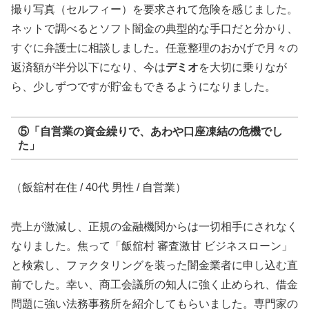
撮り写真（セルフィー）を要求されて危険を感じました。
ネットで調べるとソフト闇金の典型的な手口だと分かり、
すぐに弁護士に相談しました。任意整理のおかげで月々の
返済額が半分以下になり、今は
デミオ
を大切に乗りなが
ら、少しずつですが貯金もできるようになりました。
⑤「自営業の資金繰りで、あわや口座凍結の危機でし
た」
（飯舘村在住 / 40代 男性 / 自営業）
売上が激減し、正規の金融機関からは一切相手にされなく
なりました。焦って「飯舘村 審査激甘 ビジネスローン」
と検索し、ファクタリングを装った闇金業者に申し込む直
前でした。幸い、商工会議所の知人に強く止められ、借金
問題に強い法務事務所を紹介してもらいました。専門家の