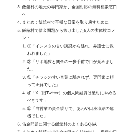
飯舘村の地元の専門家か、全国対応の無料相談窓口
へ
まとめ：飯舘村で平穏な日常を取り戻すために
飯舘村で借金問題から抜け出した5人の実体験コメ
ント
①「インスタの甘い誘惑から逃れ、弁護士に救
われました」
②「リボ地獄と闇金の一歩手前で目が覚めまし
た」
③「チラシの甘い言葉に騙されず、専門家に頼
って正解でした」
④「X（旧Twitter）の個人間融資は絶対にやめる
べきです」
⑤「自営業の資金繰りで、あわや口座凍結の危
機でした」
借金問題に関する飯舘村のよくあるQ&A