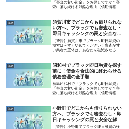
「審査の甘い街金」をお探しですか？審
査に落ち続ける残酷な理由（信用情報と
申し込みブラック）から、絶対に手を出
してはいけないソフト闇金の実態まで徹
底解説。多重債務の地獄から抜け出し、
須賀川市でどこからも借りられな
福島
合法的に借金を減額・免除する「債務整
い方へ。ブラックでも審査なし・
理」の正しい知識と、今すぐ督促を止め
即日キャッシングの罠と安全な解
る無料相談窓口をご案内します。
決策
【警告】須賀川市でブラック即日融資の
検索は今すぐやめてください！審査が甘
い業者の正体は、あなたを破滅させる闇
金です。どこからも借りられない状態
は、法的な手続きでリセット可能です。
須賀川市で違法業者を避け、借金地獄か
昭和村でブラック即日融資を探す
福島
ら抜け出した方々の実体験と確実な解決
前に！借金を合法的に終わらせる
策を完全公開。
債務整理の全手順
福島昭和村で「ブラックでも即日融資」
「審査の甘い街金」をお探しですか？審
査に落ち続ける残酷な理由（信用情報と
申し込みブラック）から、絶対に手を出
してはいけないソフト闇金の実態まで徹
底解説。多重債務の地獄から抜け出し、
小野町でどこからも借りられない
福島
合法的に借金を減額・免除する「債務整
方へ。ブラックでも審査なし・即
理」の正しい知識と、今すぐ督促を止め
日キャッシングの罠と安全な解決
る無料相談窓口をご案内します。
策
【警告】小野町でブラック即日融資の検