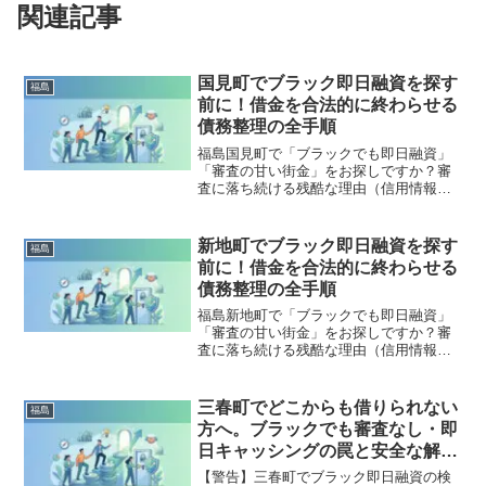
関連記事
国見町でブラック即日融資を探す
福島
前に！借金を合法的に終わらせる
債務整理の全手順
福島国見町で「ブラックでも即日融資」
「審査の甘い街金」をお探しですか？審
査に落ち続ける残酷な理由（信用情報と
申し込みブラック）から、絶対に手を出
してはいけないソフト闇金の実態まで徹
底解説。多重債務の地獄から抜け出し、
新地町でブラック即日融資を探す
福島
合法的に借金を減額・免除する「債務整
前に！借金を合法的に終わらせる
理」の正しい知識と、今すぐ督促を止め
債務整理の全手順
る無料相談窓口をご案内します。
福島新地町で「ブラックでも即日融資」
「審査の甘い街金」をお探しですか？審
査に落ち続ける残酷な理由（信用情報と
申し込みブラック）から、絶対に手を出
してはいけないソフト闇金の実態まで徹
底解説。多重債務の地獄から抜け出し、
三春町でどこからも借りられない
福島
合法的に借金を減額・免除する「債務整
方へ。ブラックでも審査なし・即
理」の正しい知識と、今すぐ督促を止め
日キャッシングの罠と安全な解決
る無料相談窓口をご案内します。
策
【警告】三春町でブラック即日融資の検