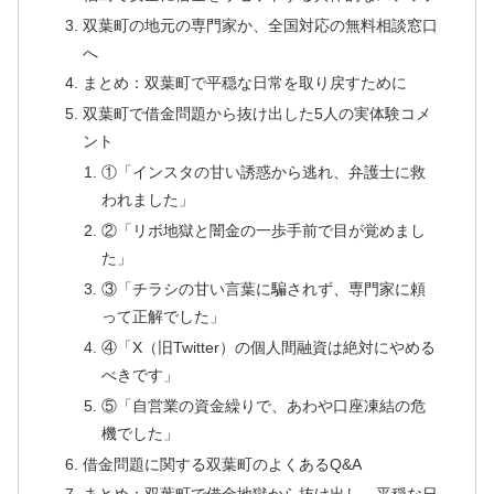
双葉町の地元の専門家か、全国対応の無料相談窓口
へ
まとめ：双葉町で平穏な日常を取り戻すために
双葉町で借金問題から抜け出した5人の実体験コメ
ント
①「インスタの甘い誘惑から逃れ、弁護士に救
われました」
②「リボ地獄と闇金の一歩手前で目が覚めまし
た」
③「チラシの甘い言葉に騙されず、専門家に頼
って正解でした」
④「X（旧Twitter）の個人間融資は絶対にやめる
べきです」
⑤「自営業の資金繰りで、あわや口座凍結の危
機でした」
借金問題に関する双葉町のよくあるQ&A