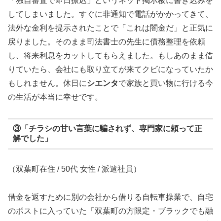
「独自審査で即日振込」というネット掲示板に書き込みを
してしまいました。すぐに非通知で電話がかかってきて、
法外な金利を提示されたことで「これは闇金だ」と正気に
戻りました。そのまま司法書士の先生に債務整理を依頼
し、将来利息をカットしてもらえました。もしあのまま借
りていたら、会社にも取り立てが来てクビになっていたか
もしれません。休日に
シエンタ
で家族と買い物に行ける今
の生活が本当に幸せです。
③「チラシの甘い言葉に騙されず、専門家に頼って正
解でした」
（双葉町在住 / 50代 女性 / 派遣社員）
借金を返すために別の会社から借りる自転車操業で、自宅
のポストに入っていた「双葉町の方限定・ブラックでも融