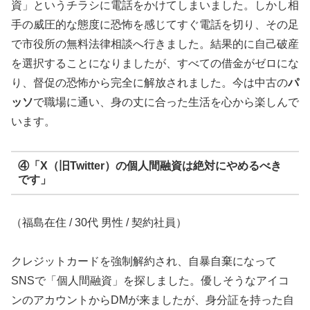
資」というチラシに電話をかけてしまいました。しかし相
手の威圧的な態度に恐怖を感じてすぐ電話を切り、その足
で市役所の無料法律相談へ行きました。結果的に自己破産
を選択することになりましたが、すべての借金がゼロにな
り、督促の恐怖から完全に解放されました。今は中古の
パ
ッソ
で職場に通い、身の丈に合った生活を心から楽しんで
います。
④「X（旧Twitter）の個人間融資は絶対にやめるべき
です」
（福島在住 / 30代 男性 / 契約社員）
クレジットカードを強制解約され、自暴自棄になって
SNSで「個人間融資」を探しました。優しそうなアイコ
ンのアカウントからDMが来ましたが、身分証を持った自