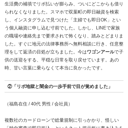
生活費の補填でリボ払いが膨らみ、ついにどこからも借り
られなくなりました。スマホで双葉町の即日融資を検索
し、インスタグラムで見つけた「主婦でも即日OK」とい
う個人融資に申し込む寸前でした。しかし、LINEで家族
の職場や連絡先まで要求されて怖くなり、踏みとどまりま
した。すぐに地元の法律事務所へ無料相談に行き、任意整
理をして返済の目処が立ちました。今は
ワゴンアール
で子
供の送迎をする、平穏な日常を取り戻せています。あの
時、甘い言葉に乗らなくて本当に良かったです。
②「リボ地獄と闇金の一歩手前で目が覚めました」
（福島在住 / 40代 男性 / 会社員）
複数社のカードローンで総量規制に引っかかり、怪しい