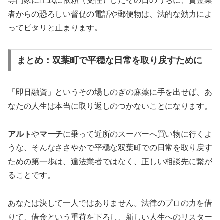
専門家に正式に依頼（受任）したその日のうちに、貸金業
者からの恐ろしい督促の電話や郵便物は、法的な効力によ
ってピタリと止まります。
まとめ：双葉町で平穏な日常を取り戻すために
「即日融資」というその場しのぎの麻薬に手を出せば、あ
なたの人生は本当に取り返しのつかないことになります。
アルト
や
マーチ
に乗って近所のスーパーへ買い物に行くよ
うな、そんなささやかで平穏な双葉町での日常を取り戻す
ための第一歩は、違法業者ではなく、正しい相談先に繋が
ることです。
あなたは決して一人ではありません。法律のプロの力を借
りて、借金という重荷を下ろし、新しい人生へのリスター