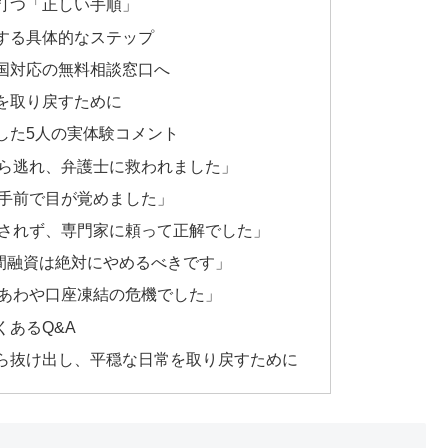
打つ「正しい手順」
する具体的なステップ
国対応の無料相談窓口へ
を取り戻すために
した5人の実体験コメント
ら逃れ、弁護士に救われました」
手前で目が覚めました」
されず、専門家に頼って正解でした」
個人間融資は絶対にやめるべきです」
あわや口座凍結の危機でした」
あるQ&A
ら抜け出し、平穏な日常を取り戻すために