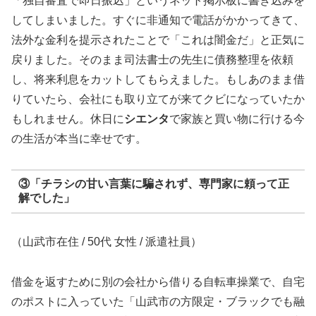
「独自審査で即日振込」というネット掲示板に書き込みを
してしまいました。すぐに非通知で電話がかかってきて、
法外な金利を提示されたことで「これは闇金だ」と正気に
戻りました。そのまま司法書士の先生に債務整理を依頼
し、将来利息をカットしてもらえました。もしあのまま借
りていたら、会社にも取り立てが来てクビになっていたか
もしれません。休日に
シエンタ
で家族と買い物に行ける今
の生活が本当に幸せです。
③「チラシの甘い言葉に騙されず、専門家に頼って正
解でした」
（山武市在住 / 50代 女性 / 派遣社員）
借金を返すために別の会社から借りる自転車操業で、自宅
のポストに入っていた「山武市の方限定・ブラックでも融