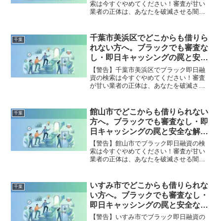
索は今すぐやめてください！審査が甘い
業者の正体は、あなたを破滅させる闇金
です。どこからも借りられない状態は、
法的な手続きでリセット可能です。船橋
市で違法業者を避け、借金地獄から抜け
千葉市美浜区でどこからも借りら
千葉
出した方々の実体験と確実な解決策を完
れない方へ。ブラックでも審査な
全公開。
し・即日キャッシングの罠と安全
な解決策
【警告】千葉市美浜区でブラック即日融
資の検索は今すぐやめてください！審査
が甘い業者の正体は、あなたを破滅させ
る闇金です。どこからも借りられない状
態は、法的な手続きでリセット可能で
す。千葉市美浜区で違法業者を避け、借
館山市でどこからも借りられない
千葉
金地獄から抜け出した方々の実体験と確
方へ。ブラックでも審査なし・即
実な解決策を完全公開。
日キャッシングの罠と安全な解決
策
【警告】館山市でブラック即日融資の検
索は今すぐやめてください！審査が甘い
業者の正体は、あなたを破滅させる闇金
です。どこからも借りられない状態は、
法的な手続きでリセット可能です。館山
市で違法業者を避け、借金地獄から抜け
いすみ市でどこからも借りられな
千葉
出した方々の実体験と確実な解決策を完
い方へ。ブラックでも審査なし・
全公開。
即日キャッシングの罠と安全な解
決策
【警告】いすみ市でブラック即日融資の