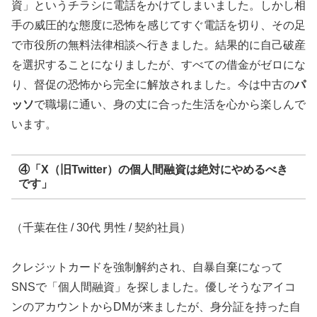
資」というチラシに電話をかけてしまいました。しかし相
手の威圧的な態度に恐怖を感じてすぐ電話を切り、その足
で市役所の無料法律相談へ行きました。結果的に自己破産
を選択することになりましたが、すべての借金がゼロにな
り、督促の恐怖から完全に解放されました。今は中古の
パ
ッソ
で職場に通い、身の丈に合った生活を心から楽しんで
います。
④「X（旧Twitter）の個人間融資は絶対にやめるべき
です」
（千葉在住 / 30代 男性 / 契約社員）
クレジットカードを強制解約され、自暴自棄になって
SNSで「個人間融資」を探しました。優しそうなアイコ
ンのアカウントからDMが来ましたが、身分証を持った自