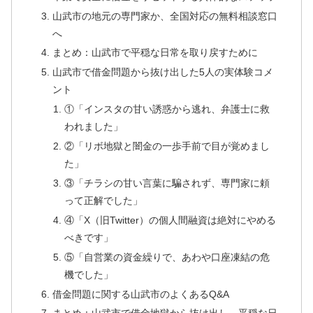
山武市の地元の専門家か、全国対応の無料相談窓口
へ
まとめ：山武市で平穏な日常を取り戻すために
山武市で借金問題から抜け出した5人の実体験コメ
ント
①「インスタの甘い誘惑から逃れ、弁護士に救
われました」
②「リボ地獄と闇金の一歩手前で目が覚めまし
た」
③「チラシの甘い言葉に騙されず、専門家に頼
って正解でした」
④「X（旧Twitter）の個人間融資は絶対にやめる
べきです」
⑤「自営業の資金繰りで、あわや口座凍結の危
機でした」
借金問題に関する山武市のよくあるQ&A