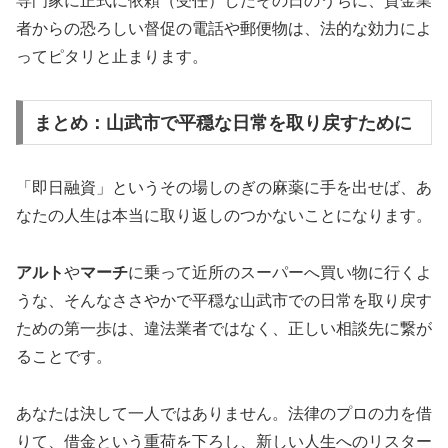
専門家に正式に依頼（受任）したその日のうちに、貸金業
者からの恐ろしい督促の電話や郵便物は、法的な効力によ
ってピタリと止まります。
まとめ：山武市で平穏な日常を取り戻すために
「即日融資」というその場しのぎの麻薬に手を出せば、あ
なたの人生は本当に取り返しのつかないことになります。
アルト
や
マーチ
に乗って近所のスーパーへ買い物に行くよ
うな、そんなささやかで平穏な山武市での日常を取り戻す
ための第一歩は、違法業者ではなく、正しい相談先に繋が
ることです。
あなたは決して一人ではありません。法律のプロの力を借
りて、借金という重荷を下ろし、新しい人生へのリスター