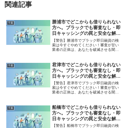
関連記事
勝浦市でどこからも借りられない
千葉
方へ。ブラックでも審査なし・即
日キャッシングの罠と安全な解決
策
【警告】勝浦市でブラック即日融資の検
索は今すぐやめてください！審査が甘い
業者の正体は、あなたを破滅させる闇金
です。どこからも借りられない状態は、
法的な手続きでリセット可能です。勝浦
市で違法業者を避け、借金地獄から抜け
君津市でどこからも借りられない
千葉
出した方々の実体験と確実な解決策を完
方へ。ブラックでも審査なし・即
全公開。
日キャッシングの罠と安全な解決
策
【警告】君津市でブラック即日融資の検
索は今すぐやめてください！審査が甘い
業者の正体は、あなたを破滅させる闇金
です。どこからも借りられない状態は、
法的な手続きでリセット可能です。君津
市で違法業者を避け、借金地獄から抜け
船橋市でどこからも借りられない
千葉
出した方々の実体験と確実な解決策を完
方へ。ブラックでも審査なし・即
全公開。
日キャッシングの罠と安全な解決
策
【警告】船橋市でブラック即日融資の検