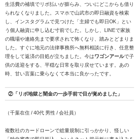
生活費の補填でリボ払いが膨らみ、ついにどこからも借り
られなくなりました。スマホで山武市の即日融資を検索
し、インスタグラムで見つけた「主婦でも即日OK」とい
う個人融資に申し込む寸前でした。しかし、LINEで家族
の職場や連絡先まで要求されて怖くなり、踏みとどまりま
した。すぐに地元の法律事務所へ無料相談に行き、任意整
理をして返済の目処が立ちました。今は
ワゴンアール
で子
供の送迎をする、平穏な日常を取り戻せています。あの
時、甘い言葉に乗らなくて本当に良かったです。
②「リボ地獄と闇金の一歩手前で目が覚めました」
（千葉在住 / 40代 男性 / 会社員）
複数社のカードローンで総量規制に引っかかり、怪しい