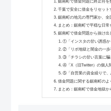
鋸南町で借金問題に終止符を
千葉で安全に借金をリセット
鋸南町の地元の専門家か、全
まとめ：鋸南町で平穏な日常
鋸南町で借金問題から抜け出
①「インスタの甘い誘惑か
②「リボ地獄と闇金の一歩
③「チラシの甘い言葉に騙
④「X（旧Twitter）の
⑤「自営業の資金繰りで、
借金問題に関する鋸南町のよく
まとめ：鋸南町で借金地獄か