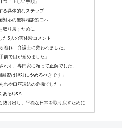
打つ「正しい手順」
する具体的なステップ
国対応の無料相談窓口へ
を取り戻すために
した5人の実体験コメント
ら逃れ、弁護士に救われました」
手前で目が覚めました」
されず、専門家に頼って正解でした」
個人間融資は絶対にやめるべきです」
あわや口座凍結の危機でした」
あるQ&A
ら抜け出し、平穏な日常を取り戻すために