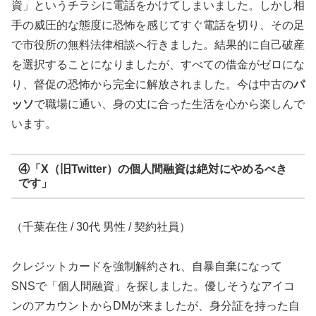
資」というチラシに電話をかけてしまいました。しかし相
手の威圧的な態度に恐怖を感じてすぐ電話を切り、その足
で市役所の無料法律相談へ行きました。結果的に自己破産
を選択することになりましたが、すべての借金がゼロにな
り、督促の恐怖から完全に解放されました。今は中古の
パ
ッソ
で職場に通い、身の丈に合った生活を心から楽しんで
います。
④「X（旧Twitter）の個人間融資は絶対にやめるべき
です」
（千葉在住 / 30代 男性 / 契約社員）
クレジットカードを強制解約され、自暴自棄になって
SNSで「個人間融資」を探しました。優しそうなアイコ
ンのアカウントからDMが来ましたが、身分証を持った自