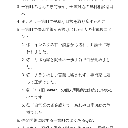
一宮町の地元の専門家か、全国対応の無料相談窓口
へ
まとめ：一宮町で平穏な日常を取り戻すために
一宮町で借金問題から抜け出した5人の実体験コメ
ント
①「インスタの甘い誘惑から逃れ、弁護士に救
われました」
②「リボ地獄と闇金の一歩手前で目が覚めまし
た」
③「チラシの甘い言葉に騙されず、専門家に頼
って正解でした」
④「X（旧Twitter）の個人間融資は絶対にやめる
べきです」
⑤「自営業の資金繰りで、あわや口座凍結の危
機でした」
借金問題に関する一宮町のよくあるQ&A