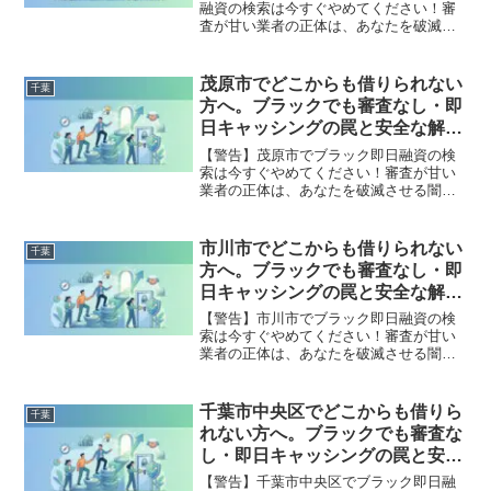
融資の検索は今すぐやめてください！審
査が甘い業者の正体は、あなたを破滅さ
せる闇金です。どこからも借りられない
状態は、法的な手続きでリセット可能で
す。千葉市花見川区で違法業者を避け、
茂原市でどこからも借りられない
千葉
借金地獄から抜け出した方々の実体験と
方へ。ブラックでも審査なし・即
確実な解決策を完全公開。
日キャッシングの罠と安全な解決
策
【警告】茂原市でブラック即日融資の検
索は今すぐやめてください！審査が甘い
業者の正体は、あなたを破滅させる闇金
です。どこからも借りられない状態は、
法的な手続きでリセット可能です。茂原
市で違法業者を避け、借金地獄から抜け
市川市でどこからも借りられない
千葉
出した方々の実体験と確実な解決策を完
方へ。ブラックでも審査なし・即
全公開。
日キャッシングの罠と安全な解決
策
【警告】市川市でブラック即日融資の検
索は今すぐやめてください！審査が甘い
業者の正体は、あなたを破滅させる闇金
です。どこからも借りられない状態は、
法的な手続きでリセット可能です。市川
市で違法業者を避け、借金地獄から抜け
千葉市中央区でどこからも借りら
千葉
出した方々の実体験と確実な解決策を完
れない方へ。ブラックでも審査な
全公開。
し・即日キャッシングの罠と安全
な解決策
【警告】千葉市中央区でブラック即日融