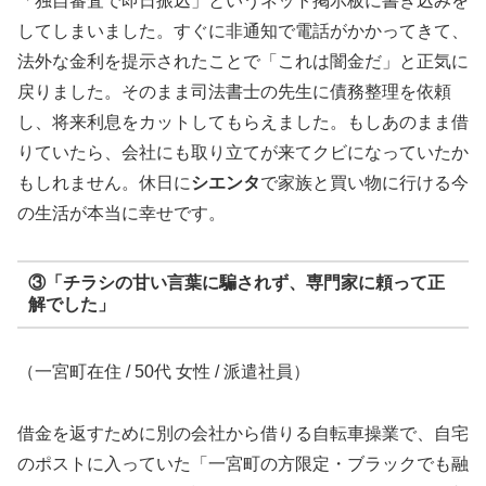
「独自審査で即日振込」というネット掲示板に書き込みを
してしまいました。すぐに非通知で電話がかかってきて、
法外な金利を提示されたことで「これは闇金だ」と正気に
戻りました。そのまま司法書士の先生に債務整理を依頼
し、将来利息をカットしてもらえました。もしあのまま借
りていたら、会社にも取り立てが来てクビになっていたか
もしれません。休日に
シエンタ
で家族と買い物に行ける今
の生活が本当に幸せです。
③「チラシの甘い言葉に騙されず、専門家に頼って正
解でした」
（一宮町在住 / 50代 女性 / 派遣社員）
借金を返すために別の会社から借りる自転車操業で、自宅
のポストに入っていた「一宮町の方限定・ブラックでも融