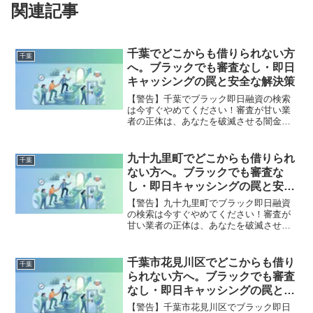
関連記事
千葉でどこからも借りられない方
千葉
へ。ブラックでも審査なし・即日
キャッシングの罠と安全な解決策
【警告】千葉でブラック即日融資の検索
は今すぐやめてください！審査が甘い業
者の正体は、あなたを破滅させる闇金で
す。どこからも借りられない状態は、法
的な手続きでリセット可能です。千葉で
違法業者を避け、借金地獄から抜け出し
九十九里町でどこからも借りられ
千葉
た方々の実体験と確実な解決策を完全公
ない方へ。ブラックでも審査な
開。
し・即日キャッシングの罠と安全
な解決策
【警告】九十九里町でブラック即日融資
の検索は今すぐやめてください！審査が
甘い業者の正体は、あなたを破滅させる
闇金です。どこからも借りられない状態
は、法的な手続きでリセット可能です。
九十九里町で違法業者を避け、借金地獄
千葉市花見川区でどこからも借り
千葉
から抜け出した方々の実体験と確実な解
られない方へ。ブラックでも審査
決策を完全公開。
なし・即日キャッシングの罠と安
全な解決策
【警告】千葉市花見川区でブラック即日