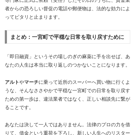
専門家に正式に依頼（受任）したその日のうちに、貸金業
者からの恐ろしい督促の電話や郵便物は、法的な効力によ
ってピタリと止まります。
まとめ：一宮町で平穏な日常を取り戻すために
「即日融資」というその場しのぎの麻薬に手を出せば、あ
なたの人生は本当に取り返しのつかないことになります。
アルト
や
マーチ
に乗って近所のスーパーへ買い物に行くよ
うな、そんなささやかで平穏な一宮町での日常を取り戻す
ための第一歩は、違法業者ではなく、正しい相談先に繋が
ることです。
あなたは決して一人ではありません。法律のプロの力を借
りて、借金という重荷を下ろし、新しい人生へのリスター