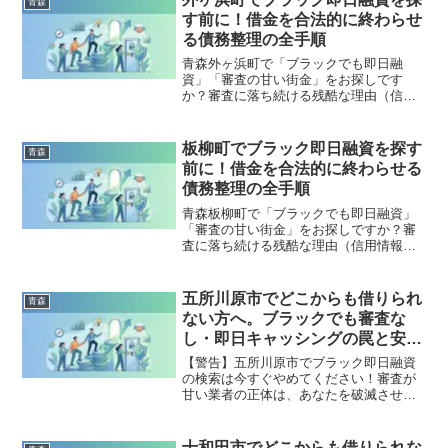
青森
出した方々の実体験と確実な解決策を完
す前に！借金を合法的に終わらせ
全公開。
る債務整理の全手順
青森外ヶ浜町で「ブラックでも即日融
資」「審査の甘い街金」をお探しです
か？審査に落ち続ける残酷な理由（信用
情報と申し込みブラック）から、絶対に
手を出してはいけないソフト闇金の実態
まで徹底解説。多重債務の地獄から抜け
板柳町でブラック即日融資を探す
青森
出し、合法的に借金を減額・免除する
前に！借金を合法的に終わらせる
「債務整理」の正しい知識と、今すぐ督
債務整理の全手順
促を止める無料相談窓口をご案内しま
す。
青森板柳町で「ブラックでも即日融資」
「審査の甘い街金」をお探しですか？審
査に落ち続ける残酷な理由（信用情報と
申し込みブラック）から、絶対に手を出
してはいけないソフト闇金の実態まで徹
底解説。多重債務の地獄から抜け出し、
五所川原市でどこからも借りられ
青森
合法的に借金を減額・免除する「債務整
ない方へ。ブラックでも審査な
理」の正しい知識と、今すぐ督促を止め
し・即日キャッシングの罠と安全
る無料相談窓口をご案内します。
な解決策
【警告】五所川原市でブラック即日融資
の検索は今すぐやめてください！審査が
甘い業者の正体は、あなたを破滅させる
闇金です。どこからも借りられない状態
は、法的な手続きでリセット可能です。
五所川原市で違法業者を避け、借金地獄
十和田市でどこからも借りられな