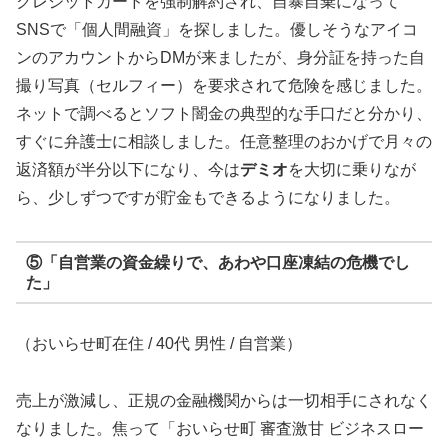
クレジットカードを強制解約され、自暴自棄になって
SNSで「個人間融資」を探しました。優しそうなアイコ
ンのアカウントからDMが来ましたが、身分証を持った自
撮り写真（セルフィー）を要求されて危険を感じました。
ネットで調べるとソフト闇金の典型的な手口だと分かり、
すぐに弁護士に相談しました。任意整理のおかげで月々の
返済額が半分以下になり、今は
デミオ
を大切に乗りなが
ら、少しずつですが貯金もできるようになりました。
⑤「自営業の資金繰りで、あわや口座凍結の危機でし
た」
（おいらせ町在住 / 40代 男性 / 自営業）
売上が激減し、正規の金融機関からは一切相手にされなく
なりました。焦って「おいらせ町 審査激甘 ビジネスロー