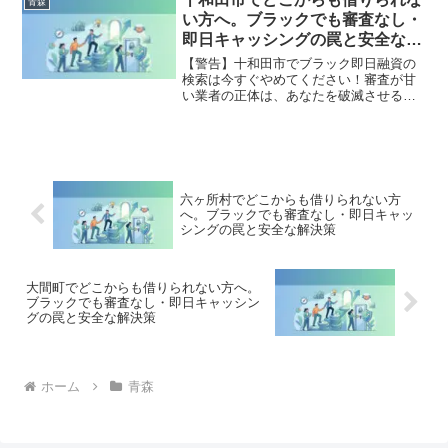
青森
から抜け出した方々の実体験と確実な解
い方へ。ブラックでも審査なし・
決策を完全公開。
即日キャッシングの罠と安全な解
決策
【警告】十和田市でブラック即日融資の
検索は今すぐやめてください！審査が甘
い業者の正体は、あなたを破滅させる闇
金です。どこからも借りられない状態
は、法的な手続きでリセット可能です。
十和田市で違法業者を避け、借金地獄か
ら抜け出した方々の実体験と確実な解決
策を完全公開。
六ヶ所村でどこからも借りられない方
へ。ブラックでも審査なし・即日キャッ
シングの罠と安全な解決策
大間町でどこからも借りられない方へ。
ブラックでも審査なし・即日キャッシン
グの罠と安全な解決策
ホーム
青森