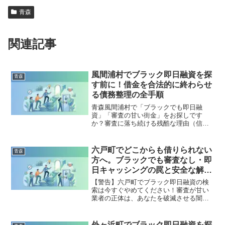
青森
関連記事
風間浦村でブラック即日融資を探
青森
す前に！借金を合法的に終わらせ
る債務整理の全手順
青森風間浦村で「ブラックでも即日融
資」「審査の甘い街金」をお探しです
か？審査に落ち続ける残酷な理由（信用
情報と申し込みブラック）から、絶対に
手を出してはいけないソフト闇金の実態
まで徹底解説。多重債務の地獄から抜け
六戸町でどこからも借りられない
青森
出し、合法的に借金を減額・免除する
方へ。ブラックでも審査なし・即
「債務整理」の正しい知識と、今すぐ督
日キャッシングの罠と安全な解決
促を止める無料相談窓口をご案内しま
策
す。
【警告】六戸町でブラック即日融資の検
索は今すぐやめてください！審査が甘い
業者の正体は、あなたを破滅させる闇金
です。どこからも借りられない状態は、
法的な手続きでリセット可能です。六戸
町で違法業者を避け、借金地獄から抜け
外ヶ浜町でブラック即日融資を探