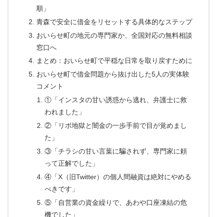
順」
青森で安全に借金をリセットする具体的なステップ
おいらせ町の地元の専門家か、全国対応の無料相談
窓口へ
まとめ：おいらせ町で平穏な日常を取り戻すために
おいらせ町で借金問題から抜け出した5人の実体験
コメント
①「インスタの甘い誘惑から逃れ、弁護士に救
われました」
②「リボ地獄と闇金の一歩手前で目が覚めまし
た」
③「チラシの甘い言葉に騙されず、専門家に頼
って正解でした」
④「X（旧Twitter）の個人間融資は絶対にやめる
べきです」
⑤「自営業の資金繰りで、あわや口座凍結の危
機でした」