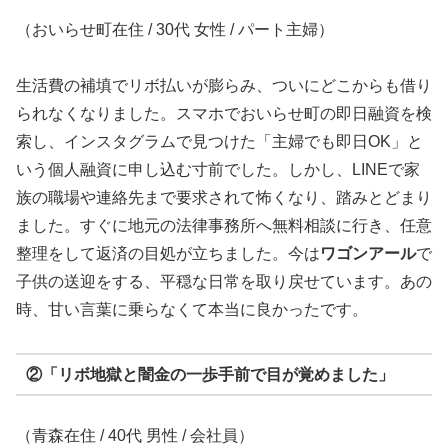
（おいらせ町在住 / 30代 女性 / パート主婦）
生活費の補填でリボ払いが膨らみ、ついにどこからも借り
られなくなりました。スマホでおいらせ町の即日融資を検
索し、インスタグラムで見つけた「主婦でも即日OK」と
いう個人融資に申し込む寸前でした。しかし、LINEで家
族の職場や連絡先まで要求されて怖くなり、踏みとどまり
ました。すぐに地元の法律事務所へ無料相談に行き、任意
整理をして返済の目処が立ちました。今は
ワゴンアール
で
子供の送迎をする、平穏な日常を取り戻せています。あの
時、甘い言葉に乗らなくて本当に良かったです。
②「リボ地獄と闇金の一歩手前で目が覚めました」
（青森在住 / 40代 男性 / 会社員）