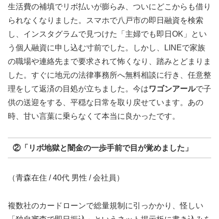
生活費の補填でリボ払いが膨らみ、ついにどこからも借り
られなくなりました。スマホで八戸市の即日融資を検索
し、インスタグラムで見つけた「主婦でも即日OK」とい
う個人融資に申し込む寸前でした。しかし、LINEで家族
の職場や連絡先まで要求されて怖くなり、踏みとどまりま
した。すぐに地元の法律事務所へ無料相談に行き、任意整
理をして返済の目処が立ちました。今は
ワゴンアール
で子
供の送迎をする、平穏な日常を取り戻せています。あの
時、甘い言葉に乗らなくて本当に良かったです。
②「リボ地獄と闇金の一歩手前で目が覚めました」
（青森在住 / 40代 男性 / 会社員）
複数社のカードローンで総量規制に引っかかり、怪しい