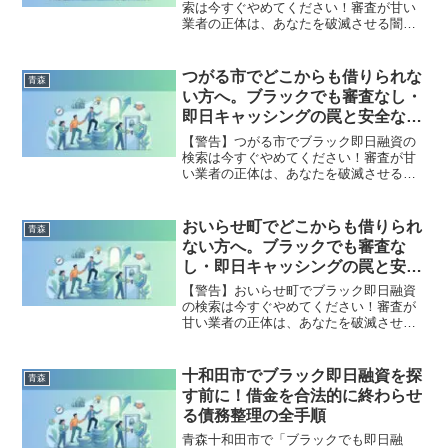
索は今すぐやめてください！審査が甘い
業者の正体は、あなたを破滅させる闇金
です。どこからも借りられない状態は、
法的な手続きでリセット可能です。東北
町で違法業者を避け、借金地獄から抜け
つがる市でどこからも借りられな
青森
出した方々の実体験と確実な解決策を完
い方へ。ブラックでも審査なし・
全公開。
即日キャッシングの罠と安全な解
決策
【警告】つがる市でブラック即日融資の
検索は今すぐやめてください！審査が甘
い業者の正体は、あなたを破滅させる闇
金です。どこからも借りられない状態
は、法的な手続きでリセット可能です。
つがる市で違法業者を避け、借金地獄か
おいらせ町でどこからも借りられ
青森
ら抜け出した方々の実体験と確実な解決
ない方へ。ブラックでも審査な
策を完全公開。
し・即日キャッシングの罠と安全
な解決策
【警告】おいらせ町でブラック即日融資
の検索は今すぐやめてください！審査が
甘い業者の正体は、あなたを破滅させる
闇金です。どこからも借りられない状態
は、法的な手続きでリセット可能です。
おいらせ町で違法業者を避け、借金地獄
十和田市でブラック即日融資を探
青森
から抜け出した方々の実体験と確実な解
す前に！借金を合法的に終わらせ
決策を完全公開。
る債務整理の全手順
青森十和田市で「ブラックでも即日融