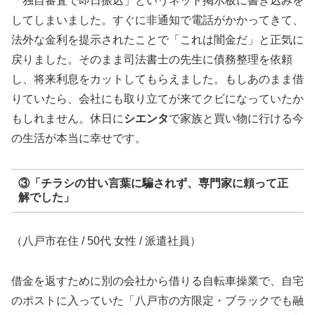
「独自審査で即日振込」というネット掲示板に書き込みを
してしまいました。すぐに非通知で電話がかかってきて、
法外な金利を提示されたことで「これは闇金だ」と正気に
戻りました。そのまま司法書士の先生に債務整理を依頼
し、将来利息をカットしてもらえました。もしあのまま借
りていたら、会社にも取り立てが来てクビになっていたか
もしれません。休日に
シエンタ
で家族と買い物に行ける今
の生活が本当に幸せです。
③「チラシの甘い言葉に騙されず、専門家に頼って正
解でした」
（八戸市在住 / 50代 女性 / 派遣社員）
借金を返すために別の会社から借りる自転車操業で、自宅
のポストに入っていた「八戸市の方限定・ブラックでも融