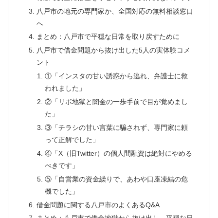
八戸市の地元の専門家か、全国対応の無料相談窓口
へ
まとめ：八戸市で平穏な日常を取り戻すために
八戸市で借金問題から抜け出した5人の実体験コメ
ント
①「インスタの甘い誘惑から逃れ、弁護士に救
われました」
②「リボ地獄と闇金の一歩手前で目が覚めまし
た」
③「チラシの甘い言葉に騙されず、専門家に頼
って正解でした」
④「X（旧Twitter）の個人間融資は絶対にやめる
べきです」
⑤「自営業の資金繰りで、あわや口座凍結の危
機でした」
借金問題に関する八戸市のよくあるQ&A