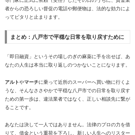
専門家に正式に依頼（受任）したその日のうちに、貸金業
者からの恐ろしい督促の電話や郵便物は、法的な効力によ
ってピタリと止まります。
まとめ：八戸市で平穏な日常を取り戻すために
「即日融資」というその場しのぎの麻薬に手を出せば、あ
なたの人生は本当に取り返しのつかないことになります。
アルト
や
マーチ
に乗って近所のスーパーへ買い物に行くよ
うな、そんなささやかで平穏な八戸市での日常を取り戻す
ための第一歩は、違法業者ではなく、正しい相談先に繋が
ることです。
あなたは決して一人ではありません。法律のプロの力を借
りて、借金という重荷を下ろし、新しい人生へのリスター