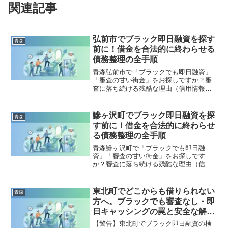
関連記事
弘前市でブラック即日融資を探す
青森
前に！借金を合法的に終わらせる
債務整理の全手順
青森弘前市で「ブラックでも即日融資」
「審査の甘い街金」をお探しですか？審
査に落ち続ける残酷な理由（信用情報と
申し込みブラック）から、絶対に手を出
してはいけないソフト闇金の実態まで徹
底解説。多重債務の地獄から抜け出し、
鰺ヶ沢町でブラック即日融資を探
青森
合法的に借金を減額・免除する「債務整
す前に！借金を合法的に終わらせ
理」の正しい知識と、今すぐ督促を止め
る債務整理の全手順
る無料相談窓口をご案内します。
青森鰺ヶ沢町で「ブラックでも即日融
資」「審査の甘い街金」をお探しです
か？審査に落ち続ける残酷な理由（信用
情報と申し込みブラック）から、絶対に
手を出してはいけないソフト闇金の実態
まで徹底解説。多重債務の地獄から抜け
東北町でどこからも借りられない
青森
出し、合法的に借金を減額・免除する
方へ。ブラックでも審査なし・即
「債務整理」の正しい知識と、今すぐ督
日キャッシングの罠と安全な解決
促を止める無料相談窓口をご案内しま
策
す。
【警告】東北町でブラック即日融資の検