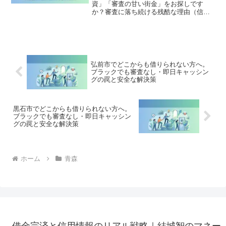
資」「審査の甘い街金」をお探しです
か？審査に落ち続ける残酷な理由（信用
情報と申し込みブラック）から、絶対に
手を出してはいけないソフト闇金の実態
まで徹底解説。多重債務の地獄から抜け
出し、合法的に借金を減額・免除する
「債務整理」の正しい知識と、今すぐ督
促を止める無料相談窓口をご案内しま
弘前市でどこからも借りられない方へ。
す。
ブラックでも審査なし・即日キャッシン
グの罠と安全な解決策
黒石市でどこからも借りられない方へ。
ブラックでも審査なし・即日キャッシン
グの罠と安全な解決策
ホーム
青森