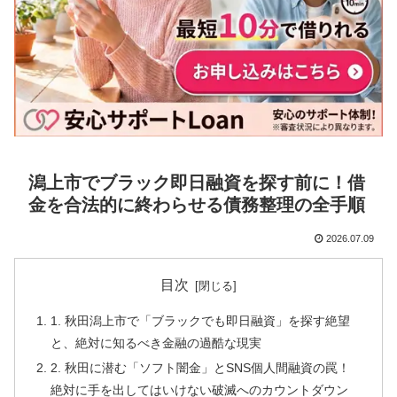
潟上市でブラック即日融資を探す前に！借
金を合法的に終わらせる債務整理の全手順
2026.07.09
目次
1. 秋田潟上市で「ブラックでも即日融資」を探す絶望
と、絶対に知るべき金融の過酷な現実
2. 秋田に潜む「ソフト闇金」とSNS個人間融資の罠！
絶対に手を出してはいけない破滅へのカウントダウン