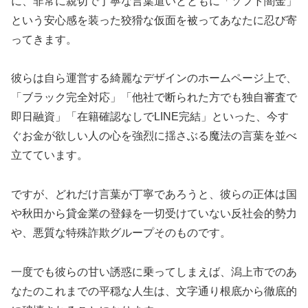
に、非常に親切で丁寧な言葉遣いとともに「ソフト闇金」
という安心感を装った狡猾な仮面を被ってあなたに忍び寄
ってきます。
彼らは自ら運営する綺麗なデザインのホームページ上で、
「ブラック完全対応」「他社で断られた方でも独自審査で
即日融資」「在籍確認なしでLINE完結」といった、今す
ぐお金が欲しい人の心を強烈に揺さぶる魔法の言葉を並べ
立てています。
ですが、どれだけ言葉が丁寧であろうと、彼らの正体は国
や秋田から貸金業の登録を一切受けていない反社会的勢力
や、悪質な特殊詐欺グループそのものです。
一度でも彼らの甘い誘惑に乗ってしまえば、潟上市でのあ
なたのこれまでの平穏な人生は、文字通り根底から徹底的