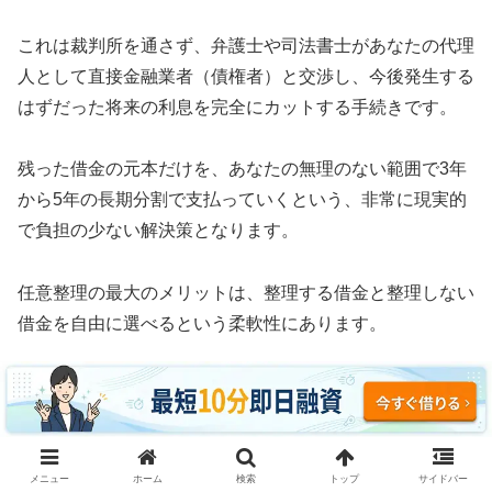
これは裁判所を通さず、弁護士や司法書士があなたの代理
人として直接金融業者（債権者）と交渉し、今後発生する
はずだった将来の利息を完全にカットする手続きです。
残った借金の元本だけを、あなたの無理のない範囲で3年
から5年の長期分割で支払っていくという、非常に現実的
で負担の少ない解決策となります。
任意整理の最大のメリットは、整理する借金と整理しない
借金を自由に選べるという柔軟性にあります。
例えば、車のローンや住宅ローン、あるいは保証人に迷惑
がかかる奨学金などはそのまま支払い続け、消費者金融や
クレジットカードのリボ払いだけを対象にして利息をゼロ
にすることが可能です。
メニュー
ホーム
検索
トップ
サイドバー