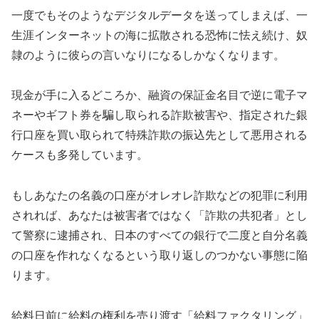
一度でもそのようなデジタルデータを送ってしまえば、一
生涯インターネットの海に拡散される恐怖に怯え続け、奴
隷のように彼らの言いなりになるしかなくなります。
現金が手に入るどころか、融資の保証金名目で逆に電子マ
ネーやギフト券を騙し取られる詐欺被害や、指定された銀
行口座を買い取られて特殊詐欺の振込先として悪用される
ケースも多発しています。
もしあなたの名義の口座がオレオレ詐欺などの犯罪に利用
されれば、あなたは被害者ではなく「詐欺の共犯者」とし
て警察に逮捕され、日本のすべての銀行で二度と自分名義
の口座を作れなくなるという取り返しのつかない事態に陥
ります。
給料日前に給料の権利を売り渡す「給料ファクタリング」