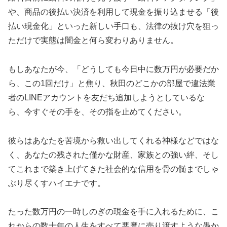
や、商品の後払い決済を利用して現金を振り込ませる「後
払い現金化」といった新しい手口も、法律の抜け穴を狙っ
ただけで実態は闇金と何ら変わりありません。
もしあなたが今、「どうしても今日中に数万円が必要だか
ら、この1回だけ」と焦り、秋田のどこかの部屋で違法業
者のLINEアカウントを友だち追加しようとしているな
ら、今すぐその手を、その指を止めてください。
彼らはあなたを苦境から救い出してくれる神様などではな
く、あなたの残された僅かな財産、家族との強い絆、そし
てこれまで築き上げてきた社会的な信用を骨の髄までしゃ
ぶり尽くすハイエナです。
たった数万円の一時しのぎの現金を手に入れるために、こ
れからの数十年の人生をすべて悪魔に売り渡すような愚か