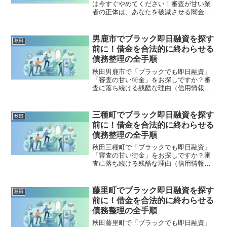
は今すぐやめてください！審査が甘い業
者の正体は、あなたを破滅させる闇金で
す。どこからも借りられない状態は、法
的な手続きでリセット可能です。秋田で
違法業者を避け、借金地獄から抜け出し
男鹿市でブラック即日融資を探す
秋田
た方々の実体験と確実な解決策を完全公
前に！借金を合法的に終わらせる
開。
債務整理の全手順
秋田男鹿市で「ブラックでも即日融資」
「審査の甘い街金」をお探しですか？審
査に落ち続ける残酷な理由（信用情報と
申し込みブラック）から、絶対に手を出
してはいけないソフト闇金の実態まで徹
底解説。多重債務の地獄から抜け出し、
三種町でブラック即日融資を探す
秋田
合法的に借金を減額・免除する「債務整
前に！借金を合法的に終わらせる
理」の正しい知識と、今すぐ督促を止め
債務整理の全手順
る無料相談窓口をご案内します。
秋田三種町で「ブラックでも即日融資」
「審査の甘い街金」をお探しですか？審
査に落ち続ける残酷な理由（信用情報と
申し込みブラック）から、絶対に手を出
してはいけないソフト闇金の実態まで徹
底解説。多重債務の地獄から抜け出し、
藤里町でブラック即日融資を探す
秋田
合法的に借金を減額・免除する「債務整
前に！借金を合法的に終わらせる
理」の正しい知識と、今すぐ督促を止め
債務整理の全手順
る無料相談窓口をご案内します。
秋田藤里町で「ブラックでも即日融資」