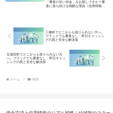
「審査の甘い街金」をお探しですか？審
査に落ち続ける残酷な理由（信用情報と
申し込みブラック）から、絶対に手を出
してはいけないソフト闇金の実態まで徹
底解説。多重債務の地獄から抜け出し、
合法的に借金を減額・免除する「債務整
理」の正しい知識と、今すぐ督促を止め
る無料相談窓口をご案内します。
三種町でどこからも借りられない方へ。
ブラックでも審査なし・即日キャッシン
グの罠と安全な解決策
五城目町でどこからも借りられない方
へ。ブラックでも審査なし・即日キャッ
シングの罠と安全な解決策
ホーム
秋田