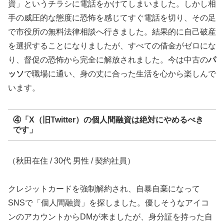
資」というチラシに電話をかけてしまいました。しかし相
手の威圧的な態度に恐怖を感じてすぐ電話を切り、その足
で市役所の無料法律相談へ行きました。結果的に自己破産
を選択することになりましたが、すべての借金がゼロにな
り、督促の恐怖から完全に解放されました。今は中古の
パ
ッソ
で職場に通い、身の丈に合った生活を心から楽しんで
います。
④「X（旧Twitter）の個人間融資は絶対にやめるべき
です」
（秋田在住 / 30代 男性 / 契約社員）
クレジットカードを強制解約され、自暴自棄になって
SNSで「個人間融資」を探しました。優しそうなアイコ
ンのアカウントからDMが来ましたが、身分証を持った自