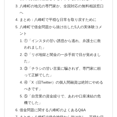
八峰町の地元の専門家か、全国対応の無料相談窓口
へ
まとめ：八峰町で平穏な日常を取り戻すために
八峰町で借金問題から抜け出した5人の実体験コメ
ント
①「インスタの甘い誘惑から逃れ、弁護士に救
われました」
②「リボ地獄と闇金の一歩手前で目が覚めまし
た」
③「チラシの甘い言葉に騙されず、専門家に頼
って正解でした」
④「X（旧Twitter）の個人間融資は絶対にやめる
べきです」
⑤「自営業の資金繰りで、あわや口座凍結の危
機でした」
借金問題に関する八峰町のよくあるQ&A