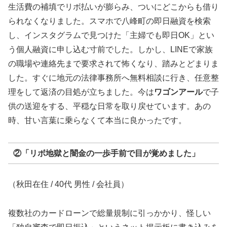
生活費の補填でリボ払いが膨らみ、ついにどこからも借り
られなくなりました。スマホで八峰町の即日融資を検索
し、インスタグラムで見つけた「主婦でも即日OK」とい
う個人融資に申し込む寸前でした。しかし、LINEで家族
の職場や連絡先まで要求されて怖くなり、踏みとどまりま
した。すぐに地元の法律事務所へ無料相談に行き、任意整
理をして返済の目処が立ちました。今は
ワゴンアール
で子
供の送迎をする、平穏な日常を取り戻せています。あの
時、甘い言葉に乗らなくて本当に良かったです。
②「リボ地獄と闇金の一歩手前で目が覚めました」
（秋田在住 / 40代 男性 / 会社員）
複数社のカードローンで総量規制に引っかかり、怪しい