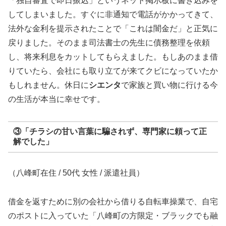
「独自審査で即日振込」というネット掲示板に書き込みを
してしまいました。すぐに非通知で電話がかかってきて、
法外な金利を提示されたことで「これは闇金だ」と正気に
戻りました。そのまま司法書士の先生に債務整理を依頼
し、将来利息をカットしてもらえました。もしあのまま借
りていたら、会社にも取り立てが来てクビになっていたか
もしれません。休日に
シエンタ
で家族と買い物に行ける今
の生活が本当に幸せです。
③「チラシの甘い言葉に騙されず、専門家に頼って正
解でした」
（八峰町在住 / 50代 女性 / 派遣社員）
借金を返すために別の会社から借りる自転車操業で、自宅
のポストに入っていた「八峰町の方限定・ブラックでも融