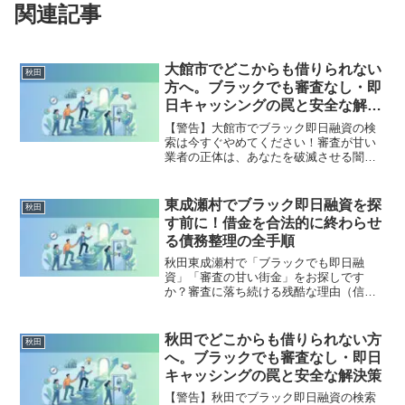
関連記事
大館市でどこからも借りられない
秋田
方へ。ブラックでも審査なし・即
日キャッシングの罠と安全な解決
策
【警告】大館市でブラック即日融資の検
索は今すぐやめてください！審査が甘い
業者の正体は、あなたを破滅させる闇金
です。どこからも借りられない状態は、
法的な手続きでリセット可能です。大館
市で違法業者を避け、借金地獄から抜け
東成瀬村でブラック即日融資を探
秋田
出した方々の実体験と確実な解決策を完
す前に！借金を合法的に終わらせ
全公開。
る債務整理の全手順
秋田東成瀬村で「ブラックでも即日融
資」「審査の甘い街金」をお探しです
か？審査に落ち続ける残酷な理由（信用
情報と申し込みブラック）から、絶対に
手を出してはいけないソフト闇金の実態
まで徹底解説。多重債務の地獄から抜け
秋田でどこからも借りられない方
秋田
出し、合法的に借金を減額・免除する
へ。ブラックでも審査なし・即日
「債務整理」の正しい知識と、今すぐ督
キャッシングの罠と安全な解決策
促を止める無料相談窓口をご案内しま
す。
【警告】秋田でブラック即日融資の検索